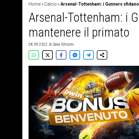
Home
»
Calcio
»
Arsenal-Tottenham: i Gunners sfidano 
Arsenal-Tottenham: i G
mantenere il primato
28.09.2022
di
Sara Ghisoni