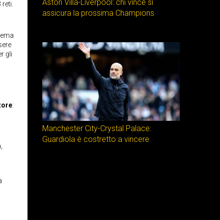
Aston Villa-Liverpool: chi vince si
reti.
assicura la prossima Champions
blema
sere
r gli
tore
:
Manchester City-Crystal Palace:
Guardiola è costretto a vincere
,
a