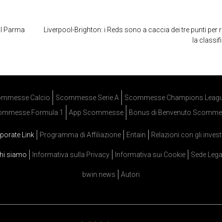
 il Parma
Liverpool-Brighton: i Reds sono a caccia dei tre punti per r
la classif
mmesse Calcio
Scommesse Serie A
Scommesse Champions Leag
ommesse Formula 1
App Scommesse
Bonus di Benvenuto Scomme
porate Link
Programma di Affiliazione
Entain
Relazioni con gli invest
hi siamo
Informativa sulla Privacy
Informativa sui Cookie
Sede Lega
bwin news
Autori