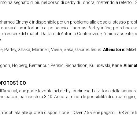
to ha segnato di più nel corso di derby di Londra, mettendo a referto 13 
Mohamed Elneny è indisponibile per un problema alla coscia, stesso pro
causa di un infortunio al polpaccio. Thomas Partey, infine, potrebbe es
rà essere del match. Dal lato di Antonio Conte invece, l’unico assente pe
.
e, Partey, Xhaka, Martinelli, Vieira, Saka, Gabriel Jesus.
Allenatore:
Mikel
segnon, Hojberg, Bentancur, Perisic, Richarlison, Kulusevski, Kane.
Allena
pronostico
’Arsenal, che parte favorita nel derby londinese. La vittoria della squadra
indicato in palinsesto a 3.40. Ancora minori le possibilità di un pareggio,
un’occhiata alle quote a disposizione. L’Over 2.5 viene pagato 1.63 volte l