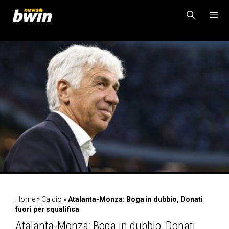
Vai
al
contenuto
MENU
Home
»
Calcio
»
Atalanta-Monza: Boga in dubbio, Donati
fuori per squalifica
Atalanta-Monza: Boga in dubbio, Donati