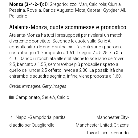
Monza (3-4-2-1):
Di Gregorio; Izzo, Marí, Caldirola; Ciurria,
Pessina, Rovella, Carlos Augusto; Mota, Caprari; Gytkjaer. All.
Palladino
Atalanta-Monza, quote scommesse e pronostico
Atalanta-Monza ha tutti i presupposti per rivelarsi un match
divertente e concitato. Secondo le
quote sulla Serie A
consultabili tra le
quote sul calcio
i favoriti sono i padroni di
casa: il segno 1 è proposto a 1.61, il segno 2 a 5.25 e la X a
4.10. Dando un’occhiata alle statistiche lo scenario dell’over
2,5, bancato a 1.55, sembrerebbe più probabile rispetto a
quello dell’under 2,5 offerto invece a 2.30. La possibilità che
entrambe le squadre segnino, infine, viene proposta a 1.60.
Crediti immagine: Getty Images
Categorie
Campionato
,
Serie A
,
Calcio
Napoli-Sampdoria: partita
Manchester City-
d’addio per Quagliarella
Manchester United: Citizens
favoriti per il secondo