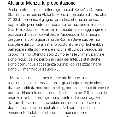
Atalanta-Monza, la presentazione
Per la trentottesima ed ultima giornata di Serie A, al Gewiss
Stadium va in scena Atalanta-Monza, con calcio d’inizio alle
21:00 di domenica 4 giugno. Una sfida che ha un senso
soprattutto per i padroni di casa. La formazione allenata da
Gian Piero Gasperini è ormai impossibilitata a raggiungere le
posizioni di classifica valide per l’accesso in Champions
League, ma dovrà guardarsi da Roma e Juventus per non
scivolare dal quinto al settimo posto, il che significherebbe
partecipare alla Conference anziché all’Europa League. Gli
orobici hanno ottenuto solo 2 vittorie nelle ultime 5 partite e
sono reduci dal ko per 3-2 in casa dell’Inter. Le statistiche
sono comunque abbastanza buone: i gol realizzati finora
sono 61, mentre quelli subiti 46.
Il Monza ha indubbiamente superato le aspettative
raggiungendo la salvezza con largo anticipo e togliendosi
diverse soddisfazioni contro le big, come accaduto di recente
contro il Napoli fresco di scudetto, battuto per 2-0 in casa dei
brianzoli. Nella scorsa giornata, contro il Lecce, i ragazzi di
Raffaele Palladino hanno subito una sconfitta in extremis
dopo quasi 2 mesi di risultati utili. Nel complesso, quindi, il
rendimento è stato più che soddisfacente, come