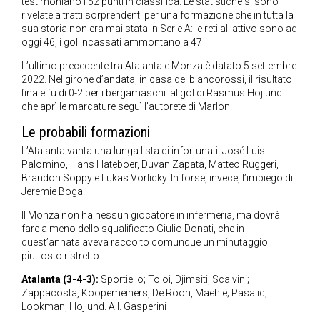
testimoniano i 52 punti in classifica. Le statistiche si sono
rivelate a tratti sorprendenti per una formazione che in tutta la
sua storia non era mai stata in Serie A: le reti all’attivo sono ad
oggi 46, i gol incassati ammontano a 47
L’ultimo precedente tra Atalanta e Monza è datato 5 settembre
2022. Nel girone d’andata, in casa dei biancorossi, il risultato
finale fu di 0-2 per i bergamaschi: al gol di Rasmus Hojlund
che aprì le marcature seguì l’autorete di Marlon.
Le probabili formazioni
L’Atalanta vanta una lunga lista di infortunati: José Luis
Palomino, Hans Hateboer, Duvan Zapata, Matteo Ruggeri,
Brandon Soppy e Lukas Vorlicky. In forse, invece, l’impiego di
Jeremie Boga.
Il Monza non ha nessun giocatore in infermeria, ma dovrà
fare a meno dello squalificato Giulio Donati, che in
quest’annata aveva raccolto comunque un minutaggio
piuttosto ristretto.
Atalanta (3-4-3):
Sportiello; Toloi, Djimsiti, Scalvini;
Zappacosta, Koopemeiners, De Roon, Maehle; Pasalic;
Lookman, Hojlund. All. Gasperini