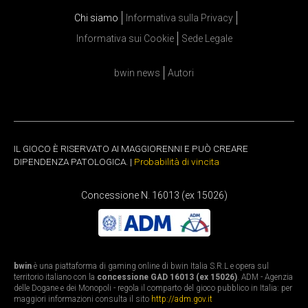
Chi siamo
Informativa sulla Privacy
Informativa sui Cookie
Sede Legale
bwin news
Autori
IL GIOCO È RISERVATO AI MAGGIORENNI E PUÒ CREARE
DIPENDENZA PATOLOGICA. |
Probabilità di vincita
Concessione N. 16013 (ex 15026)
bwin
è una piattaforma di gaming online di bwin Italia S.R.L e opera sul
territorio italiano con la
concessione GAD 16013 (ex 15026)
. ADM - Agenzia
delle Dogane e dei Monopoli - regola il comparto del gioco pubblico in Italia: per
maggiori informazioni consulta il sito
http://adm.gov.it