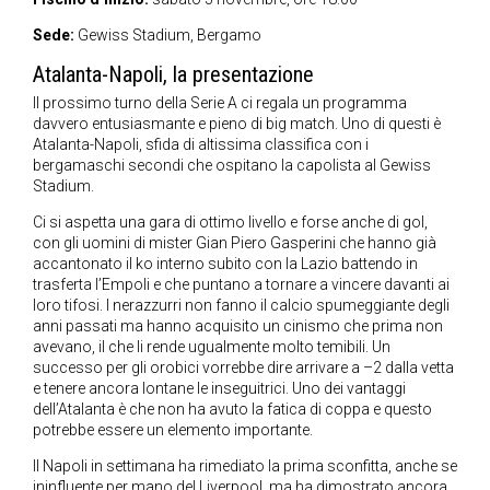
Sede:
Gewiss Stadium, Bergamo
Atalanta-Napoli, la presentazione
Il prossimo turno della Serie A ci regala un programma
davvero entusiasmante e pieno di big match. Uno di questi è
Atalanta-Napoli, sfida di altissima classifica con i
bergamaschi secondi che ospitano la capolista al Gewiss
Stadium.
Ci si aspetta una gara di ottimo livello e forse anche di gol,
con gli uomini di mister Gian Piero Gasperini che hanno già
accantonato il ko interno subito con la Lazio battendo in
trasferta l’Empoli e che puntano a tornare a vincere davanti ai
loro tifosi. I nerazzurri non fanno il calcio spumeggiante degli
anni passati ma hanno acquisito un cinismo che prima non
avevano, il che li rende ugualmente molto temibili. Un
successo per gli orobici vorrebbe dire arrivare a –2 dalla vetta
e tenere ancora lontane le inseguitrici. Uno dei vantaggi
dell’Atalanta è che non ha avuto la fatica di coppa e questo
potrebbe essere un elemento importante.
Il Napoli in settimana ha rimediato la prima sconfitta, anche se
ininfluente per mano del Liverpool, ma ha dimostrato ancora