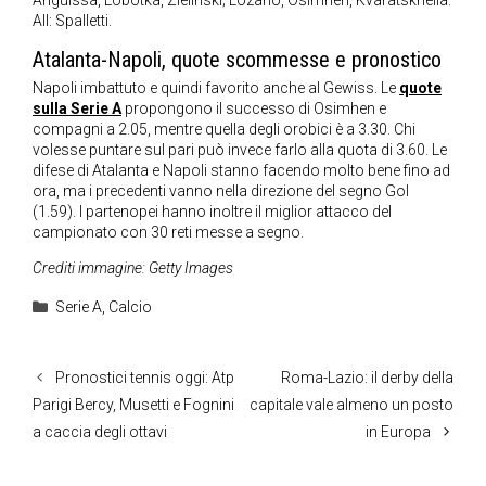
Anguissa, Lobotka, Zielinski; Lozano, Osimhen, Kvaratskhelia.
All: Spalletti.
Atalanta-Napoli, quote scommesse e pronostico
Napoli imbattuto e quindi favorito anche al Gewiss. Le
quote
sulla Serie A
propongono il successo di Osimhen e
compagni a 2.05, mentre quella degli orobici è a 3.30. Chi
volesse puntare sul pari può invece farlo alla quota di 3.60. Le
difese di Atalanta e Napoli stanno facendo molto bene fino ad
ora, ma i precedenti vanno nella direzione del segno Gol
(1.59). I partenopei hanno inoltre il miglior attacco del
campionato con 30 reti messe a segno.
Crediti immagine: Getty Images
Categorie
Serie A
,
Calcio
Pronostici tennis oggi: Atp
Roma-Lazio: il derby della
Parigi Bercy, Musetti e Fognini
capitale vale almeno un posto
a caccia degli ottavi
in Europa