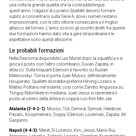
una volta la grande qualità che la contraddistingue
quest’anno. I ragazzi di Luciano Spalletti devono tornare
subito a concentrarsi sulla Serie A, dove i numeri restano
impressionanti, con le otto vittorie consecutive e il miglior
attacco del torneo. L’anno scorso gli scontri diretti fra queste
due formazioni hanno dato vita a gare straordinarie e le
aspettative sono quindi altissime.
Le probabili formazioni
Nella Dea torna disponibile Luis Muriel dopo la squalifica e si
gioca il posto con l’altro colombiano, Duvan Zapata, in
attacco. Sulla trequarti Ederson è favorito su Ruslan
Malinovskyi. Torna in porta Juan Musso, definitivamente
recuperato. Spalletti dovrebbe preferire Hirving Lozano a
Matteo Politano nel tridente, così come Zambo Anguissa su
Tonguy Ndombele in mediana. Juan Jesus si riprenderà il
posto al centro della difesa in coppia con Kim Min Jae.
Atalanta (3-4-2-1):
Musso; Toli, Demiral, Djimsiti; Hateboer,
Pasalic, Koopmeiners, Soppy; Ederson, Lookman; Zapata. All:
Gasperini.
Napoli (4-4-3):
Meret; Di Lorenzo, Kim, Jesus, Mario Rui;