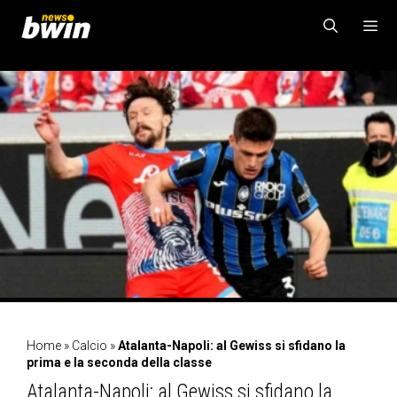
Vai
al
contenuto
MENU
Home
»
Calcio
»
Atalanta-Napoli: al Gewiss si sfidano la
prima e la seconda della classe
Atalanta-Napoli: al Gewiss si sfidano la