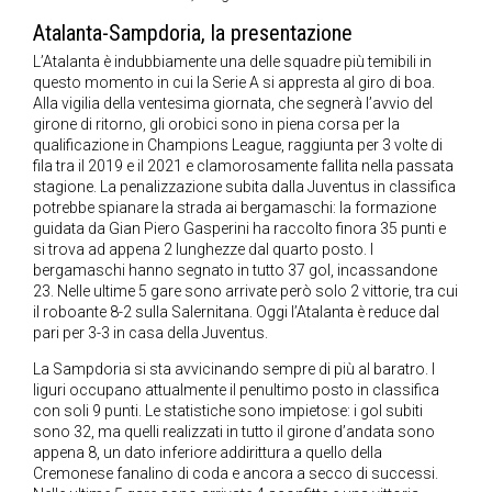
Atalanta-Sampdoria, la presentazione
L’Atalanta è indubbiamente una delle squadre più temibili in
questo momento in cui la Serie A si appresta al giro di boa.
Alla vigilia della ventesima giornata, che segnerà l’avvio del
girone di ritorno, gli orobici sono in piena corsa per la
qualificazione in Champions League, raggiunta per 3 volte di
fila tra il 2019 e il 2021 e clamorosamente fallita nella passata
stagione. La penalizzazione subita dalla Juventus in classifica
potrebbe spianare la strada ai bergamaschi: la formazione
guidata da Gian Piero Gasperini ha raccolto finora 35 punti e
si trova ad appena 2 lunghezze dal quarto posto. I
bergamaschi hanno segnato in tutto 37 gol, incassandone
23. Nelle ultime 5 gare sono arrivate però solo 2 vittorie, tra cui
il roboante 8-2 sulla Salernitana. Oggi l’Atalanta è reduce dal
pari per 3-3 in casa della Juventus.
La Sampdoria si sta avvicinando sempre di più al baratro. I
liguri occupano attualmente il penultimo posto in classifica
con soli 9 punti. Le statistiche sono impietose: i gol subiti
sono 32, ma quelli realizzati in tutto il girone d’andata sono
appena 8, un dato inferiore addirittura a quello della
Cremonese fanalino di coda e ancora a secco di successi.