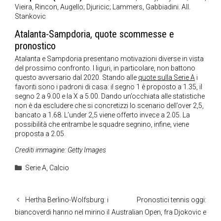
Vieira, Rincon, Augello; Djuricic; Lammers, Gabbiadini. All.
Stankovic
Atalanta-Sampdoria, quote scommesse e
pronostico
Atalanta e Sampdoria presentano motivazioni diverse in vista
del prossimo confronto. I liguri, in particolare, non battono
questo avversario dal 2020. Stando alle
quote sulla Serie A
i
favoriti sono i padroni di casa: il segno 1 è proposto a 1.35, il
segno 2 a 9.00 e la X a 5.00. Dando un’occhiata alle statistiche
non è da escludere che si concretizzi lo scenario dell’over 2,5,
bancato a 1.68. L’under 2,5 viene offerto invece a 2.05. La
possibilità che entrambe le squadre segnino, infine, viene
proposta a 2.05.
Crediti immagine: Getty Images
Categorie
Serie A
,
Calcio
Hertha Berlino-Wolfsburg: i
Pronostici tennis oggi:
biancoverdi hanno nel mirino il
Australian Open, fra Djokovic e