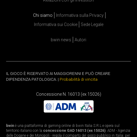
Relazioni con gli investitori
Chi siamo
Informativa sulla Privacy
Informativa sui Cookie
Sede Legale
bwin news
Autori
IL GIOCO È RISERVATO AI MAGGIORENNI E PUÒ CREARE
DIPENDENZA PATOLOGICA. |
Probabilità di vincita
Concessione N. 16013 (ex 15026)
bwin
è una piattaforma di gaming online di bwin Italia S.R.L e opera sul
territorio italiano con la
concessione GAD 16013 (ex 15026)
. ADM - Agenzia
delle Dogane e dei Monopoli - regola il comparto del gioco pubblico in Italia: per