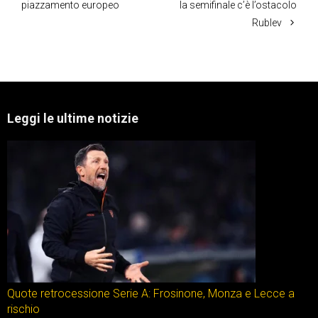
piazzamento europeo
la semifinale c’è l’ostacolo
Rublev
Leggi le ultime notizie
Quote retrocessione Serie A: Frosinone, Monza e Lecce a
rischio