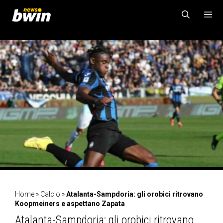
Vai
al
contenuto
MENU
Home
»
Calcio
»
Atalanta-Sampdoria: gli orobici ritrovano
Koopmeiners e aspettano Zapata
Atalanta-Sampdoria: gli orobici ritrovano