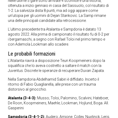
Nelle ultime 5 gare sono arrivate 4 sconfitte e una vittoria,
ottenuta a inizio gennaio in casa del Sassuolo, col risultato di
1-2. La salvezza dista 8 punti, ma ad oggi appare come
un’utopia per gli uomini di Dejan Stankovic. La Samp rimane
una delle principali candidate alla retrocessione.
L’ultimo precedente tra Atalanta e Sampdoria è datato 13
agosto 2022. Alla prima di campionato il risultato fu di 0-2 per
i bergamaschi, a segno con Rafael Toloi nel primo tempo e
con Ademola Lookman allo scadere.
Le probabili formazioni
L’Atalanta riavrà a disposizione Teun Koopmeiners dopo la
squalifica che lo aveva costretto a saltare il match con la
Juventus. Discrete le speranze di recuperare Duvan Zapata.
Nella Sampdoria Abdelhamid Sabiri è diffidato. Incerto il
ritorno di Fabio Quagliarella, alle prese con un trauma
distorsivo al ginocchio.
Atalanta (3-4-3):
Musso; Toloi, Palomino, Scalvini; Hateboer,
De Roon, Koopmeiners, Maehle; Lookman, Hojlund, Boga. All.
Gasperini
Sampdoria (3-4-1-2):
Audero; Amione, Colley, Nuytinck; Leris,