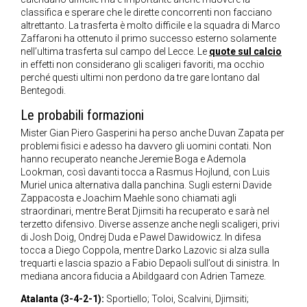
classifica e sperare che le dirette concorrenti non facciano
altrettanto. La trasferta è molto difficile e la squadra di Marco
Zaffaroni ha ottenuto il primo successo esterno solamente
nell’ultima trasferta sul campo del Lecce. Le
quote sul calcio
in effetti non considerano gli scaligeri favoriti, ma occhio
perché questi ultimi non perdono da tre gare lontano dal
Bentegodi.
Le probabili formazioni
Mister Gian Piero Gasperini ha perso anche Duvan Zapata per
problemi fisici e adesso ha davvero gli uomini contati. Non
hanno recuperato neanche Jeremie Boga e Ademola
Lookman, così davanti tocca a Rasmus Hojlund, con Luis
Muriel unica alternativa dalla panchina. Sugli esterni Davide
Zappacosta e Joachim Maehle sono chiamati agli
straordinari, mentre Berat Djimsiti ha recuperato e sarà nel
terzetto difensivo. Diverse assenze anche negli scaligeri, privi
di Josh Doig, Ondrej Duda e Pawel Dawidowicz. In difesa
tocca a Diego Coppola, mentre Darko Lazovic si alza sulla
trequarti e lascia spazio a Fabio Depaoli sull’out di sinistra. In
mediana ancora fiducia a Abildgaard con Adrien Tameze.
Atalanta (3-4-2-1):
Sportiello; Toloi, Scalvini, Djimsiti;