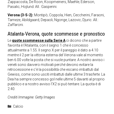
Zappacosta, De Roon, Koopmeiners, Maehle; Ederson,
Pasalic; Hojlund. All.: Gasperini.
Verona (3-5-2):
Montipò; Coppola, Hien, Ceccherini; Faraoni,
Tameze, Abildgaard, Depaoli; Ngonge, Lazovic; Djuric. All.:
Zaffaroni.
Atalanta-Verona, quote scommesse e pronostico
Le
quote scommesse sulla Serie A
ci dicono che a partire
favorita è l’Atalanta, con il segno 1 che è concesso
attualmente a 1.55. Il segno X per il pareggio è dato a 4.10
mentre il 2 per la vittoria esterna del Verona vale al momento
ben 6.00 volte la posta che si vuole puntare. A nostro avviso i
veneti sono davvero motivati perché devono evitare la
retrocessione e c’è la possibilità che escano imbattuti dal
Gewiss, come sono usciti imbattuti dalle ultime 3 trasferte. La
Dea ha sempre concesso gol nelle ultime 5 davanti al proprio
pubblico e a nostro avviso l’X2 si può tentare. La quota è di
2.40.
Crediti Immagine: Getty Images
Categorie
Calcio