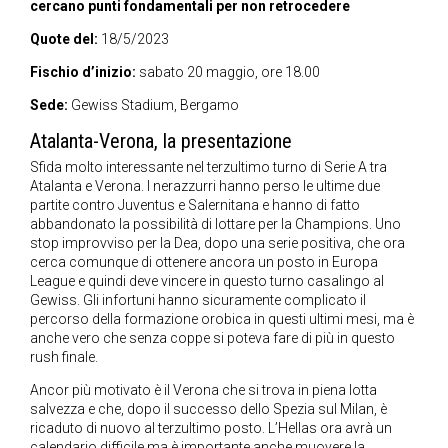
cercano punti fondamentali per non retrocedere
Quote del:
18/5/2023
Fischio d’inizio:
sabato 20 maggio, ore 18.00
Sede:
Gewiss Stadium, Bergamo
Atalanta-Verona, la presentazione
Sfida molto interessante nel terzultimo turno di Serie A tra
Atalanta e Verona. I nerazzurri hanno perso le ultime due
partite contro Juventus e Salernitana e hanno di fatto
abbandonato la possibilità di lottare per la Champions. Uno
stop improvviso per la Dea, dopo una serie positiva, che ora
cerca comunque di ottenere ancora un posto in Europa
League e quindi deve vincere in questo turno casalingo al
Gewiss. Gli infortuni hanno sicuramente complicato il
percorso della formazione orobica in questi ultimi mesi, ma è
anche vero che senza coppe si poteva fare di più in questo
rush finale.
Ancor più motivato è il Verona che si trova in piena lotta
salvezza e che, dopo il successo dello Spezia sul Milan, è
ricaduto di nuovo al terzultimo posto. L’Hellas ora avrà un
calendario difficile ma è importante anche muovere la