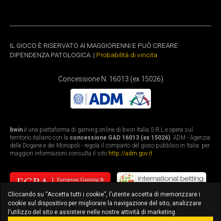
IL GIOCO È RISERVATO AI MAGGIORENNI E PUÒ CREARE
DIPENDENZA PATOLOGICA. |
Probabilità di vincita
Concessione N. 16013 (ex 15026)
bwin
è una piattaforma di gaming online di bwin Italia S.R.L e opera sul
territorio italiano con la
concessione GAD 16013 (ex 15026)
. ADM - Agenzia
delle Dogane e dei Monopoli - regola il comparto del gioco pubblico in Italia: per
maggiori informazioni consulta il sito
http://adm.gov.it
Cliccando su “Accetta tutti i cookie”, l'utente accetta di memorizzare i
cookie sul dispositivo per migliorare la navigazione del sito, analizzare
l'utilizzo del sito e assistere nelle nostre attività di marketing.