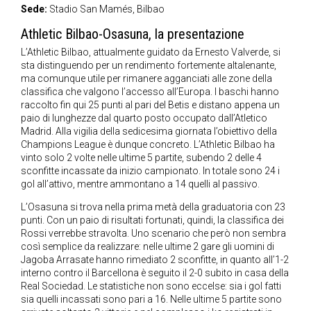
Sede:
Stadio San Mamés, Bilbao
Athletic Bilbao-Osasuna, la presentazione
L’Athletic Bilbao, attualmente guidato da Ernesto Valverde, si
sta distinguendo per un rendimento fortemente altalenante,
ma comunque utile per rimanere agganciati alle zone della
classifica che valgono l’accesso all’Europa. I baschi hanno
raccolto fin qui 25 punti al pari del Betis e distano appena un
paio di lunghezze dal quarto posto occupato dall’Atletico
Madrid. Alla vigilia della sedicesima giornata l’obiettivo della
Champions League è dunque concreto. L’Athletic Bilbao ha
vinto solo 2 volte nelle ultime 5 partite, subendo 2 delle 4
sconfitte incassate da inizio campionato. In totale sono 24 i
gol all’attivo, mentre ammontano a 14 quelli al passivo.
L’Osasuna si trova nella prima metà della graduatoria con 23
punti. Con un paio di risultati fortunati, quindi, la classifica dei
Rossi verrebbe stravolta. Uno scenario che però non sembra
così semplice da realizzare: nelle ultime 2 gare gli uomini di
Jagoba Arrasate hanno rimediato 2 sconfitte, in quanto all’1-2
interno contro il Barcellona è seguito il 2-0 subito in casa della
Real Sociedad. Le statistiche non sono eccelse: sia i gol fatti
sia quelli incassati sono pari a 16. Nelle ultime 5 partite sono