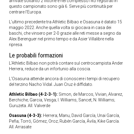
arrivate soltanto 2 vittorie e nel complesso i ko registrati in
questo campionato sono già 6. Serve più continuità per
centrare l’Europa.
L’ultimo precedente tra Athletic Bilbao e Osasuna è datato 15
maggio 2022. Anche quella volta si giocava in casa dei
baschi, che vinsero per 2-0 grazie alle reti messe a segno da
Alex Berenguer nel primo tempo e da Asier Villalibre nella
ripresa.
Le probabili formazioni
L’Athletic Bilbao non potrà contare sul centrocampista Ander
Herrera, reduce da un infortunio alla coscia.
L’Osasuna attende ancora di conoscere i tempi di recupero
del terzino Nacho Vidal. Juan Cruz è diffidato.
Athletic Bilbao (4-2-3-1):
Simon, de Marcos, Vivian, Alvarez,
Berchiche; Garcia, Vesga; I. Williams, Sancet, N. Williams;
Guruzeta. All. Valverde
Osasuna (4-3-3):
Herrera; Manu, David García, Unai García,
Peña; Torró, Gómez, Oroz; Rubén García, Ávila, Kike García.
All. Arrasate