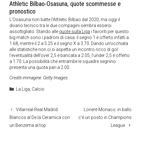
Athletic Bilbao-Osasuna, quote scommesse e
pronostico
L’Osasuna non batte l’Athletic Bilbao dal 2020, ma oggi il
divario tecnico tra le due compagini sembra essersi
assottigliato. Stando alle
quote sulla Liga
i favoriti per questo
big match sono i padroni di casa: il segno 1 è offerto infatti a
1.68, mentre il 2 a 5.25 e il segno X a 3.70. Dando un’occhiata
alle statistiche non ci si aspetta un incontro ricco di gol:
l’eventualità dell’over 2,5 è bancata a 2.05, l’under 2,5 è offerto
a 1.70. La possibilità che entrambe le squadre segnino
presenta una quota pari a 2.00.
Crediti immagine: Getty Images
Categorie
La Liga
,
Calcio
Villarreal-Real Madrid:
Lorient-Monaco: in ballo
Blancos al De la Ceramica con
c’è un posto in Champions
un Benzema al top
League