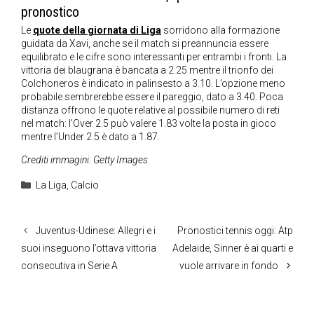
pronostico
Le
quote della giornata di Liga
sorridono alla formazione
guidata da Xavi, anche se il match si preannuncia essere
equilibrato e le cifre sono interessanti per entrambi i fronti. La
vittoria dei blaugrana è bancata a 2.25 mentre il trionfo dei
Colchoneros è indicato in palinsesto a 3.10. L’opzione meno
probabile sembrerebbe essere il pareggio, dato a 3.40. Poca
distanza offrono le quote relative al possibile numero di reti
nel match: l’Over 2.5 può valere 1.83 volte la posta in gioco
mentre l’Under 2.5 è dato a 1.87.
Crediti immagini: Getty Images
Categorie
La Liga
,
Calcio
Juventus-Udinese: Allegri e i
Pronostici tennis oggi: Atp
suoi inseguono l’ottava vittoria
Adelaide, Sinner è ai quarti e
consecutiva in Serie A
vuole arrivare in fondo