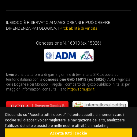
IL GIOCO È RISERVATO AI MAGGIORENNI E PUÒ CREARE
DIPENDENZA PATOLOGICA. |
Probabilità di vincita
Concessione N. 16013 (ex 15026)
bwin
è una piattaforma di gaming online di bwin Italia S.R.L e opera sul
territorio italiano con la
concessione GAD 16013 (ex 15026)
. ADM - Agenzia
delle Dogane e dei Monopoli - regola il comparto del gioco pubblico in Italia: per
maggiori informazioni consulta il sito
http://adm.gov.it
Cliccando su “Accetta tutti i cookie”, l'utente accetta di memorizzare i
cookie sul dispositivo per migliorare la navigazione del sito, analizzare
l'utilizzo del sito e assistere nelle nostre attività di marketing.
Accetta tutti i cookie