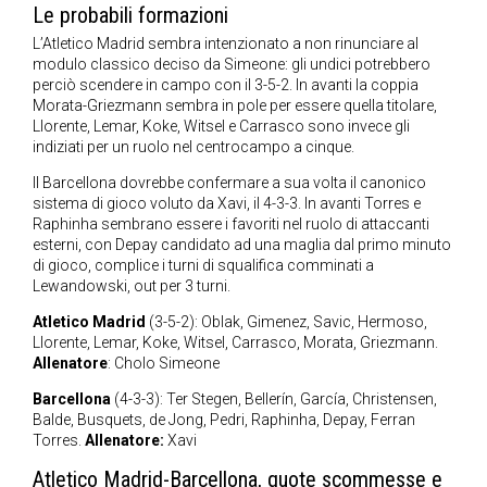
Le probabili formazioni
L’Atletico Madrid sembra intenzionato a non rinunciare al
modulo classico deciso da Simeone: gli undici potrebbero
perciò scendere in campo con il 3-5-2. In avanti la coppia
Morata-Griezmann sembra in pole per essere quella titolare,
Llorente, Lemar, Koke, Witsel e Carrasco sono invece gli
indiziati per un ruolo nel centrocampo a cinque.
Il Barcellona dovrebbe confermare a sua volta il canonico
sistema di gioco voluto da Xavi, il 4-3-3. In avanti Torres e
Raphinha sembrano essere i favoriti nel ruolo di attaccanti
esterni, con Depay candidato ad una maglia dal primo minuto
di gioco, complice i turni di squalifica comminati a
Lewandowski, out per 3 turni.
Atletico Madrid
(3-5-2): Oblak, Gimenez, Savic, Hermoso,
Llorente, Lemar, Koke, Witsel, Carrasco, Morata, Griezmann.
Allenatore
: Cholo Simeone
Barcellona
(4-3-3): Ter Stegen, Bellerín, García, Christensen,
Balde, Busquets, de Jong, Pedri, Raphinha, Depay, Ferran
Torres.
Allenatore:
Xavi
Atletico Madrid-Barcellona, quote scommesse e