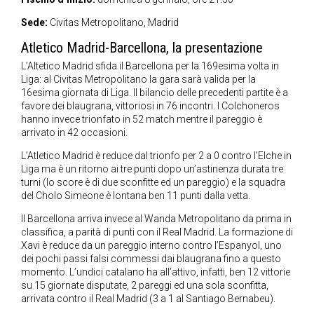
Sede:
Civitas Metropolitano, Madrid
Atletico Madrid-Barcellona, la presentazione
L’Altetico Madrid sfida il Barcellona per la 169esima volta in
Liga: al Civitas Metropolitano la gara sarà valida per la
16esima giornata di Liga. Il bilancio delle precedenti partite è a
favore dei blaugrana, vittoriosi in 76 incontri. I Colchoneros
hanno invece trionfato in 52 match mentre il pareggio è
arrivato in 42 occasioni.
L’Atletico Madrid è reduce dal trionfo per 2 a 0 contro l’Elche in
Liga ma è un ritorno ai tre punti dopo un’astinenza durata tre
turni (lo score è di due sconfitte ed un pareggio) e la squadra
del Cholo Simeone è lontana ben 11 punti dalla vetta.
Il Barcellona arriva invece al Wanda Metropolitano da prima in
classifica, a parità di punti con il Real Madrid. La formazione di
Xavi è reduce da un pareggio interno contro l’Espanyol, uno
dei pochi passi falsi commessi dai blaugrana fino a questo
momento. L’undici catalano ha all’attivo, infatti, ben 12 vittorie
su 15 giornate disputate, 2 pareggi ed una sola sconfitta,
arrivata contro il Real Madrid (3 a 1 al Santiago Bernabeu).