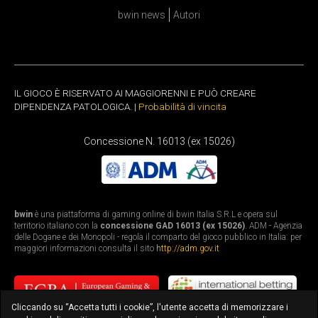
bwin news
Autori
IL GIOCO È RISERVATO AI MAGGIORENNI E PUÒ CREARE
DIPENDENZA PATOLOGICA. |
Probabilità di vincita
Concessione N. 16013 (ex 15026)
bwin
è una piattaforma di gaming online di bwin Italia S.R.L e opera sul
territorio italiano con la
concessione GAD 16013 (ex 15026)
. ADM - Agenzia
delle Dogane e dei Monopoli - regola il comparto del gioco pubblico in Italia: per
maggiori informazioni consulta il sito
http://adm.gov.it
Cliccando su “Accetta tutti i cookie”, l'utente accetta di memorizzare i