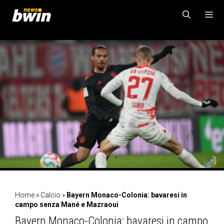
Vai
al
contenuto
MENU
Home
»
Calcio
»
Bayern Monaco-Colonia: bavaresi in
campo senza Mané e Mazraoui
Bayern Monaco-Colonia: bavaresi in campo