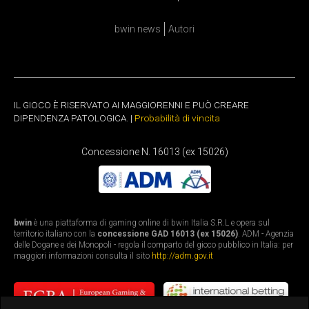
bwin news
Autori
IL GIOCO È RISERVATO AI MAGGIORENNI E PUÒ CREARE
DIPENDENZA PATOLOGICA. |
Probabilità di vincita
Concessione N. 16013 (ex 15026)
bwin
è una piattaforma di gaming online di bwin Italia S.R.L e opera sul
territorio italiano con la
concessione GAD 16013 (ex 15026)
. ADM - Agenzia
delle Dogane e dei Monopoli - regola il comparto del gioco pubblico in Italia: per
maggiori informazioni consulta il sito
http://adm.gov.it