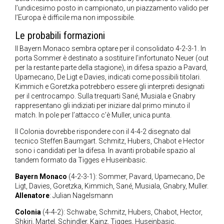
l’undicesimo posto in campionato, un piazzamento valido per
l’Europa è difficile ma non impossibile.
Le probabili formazioni
Il Bayern Monaco sembra optare per il consolidato 4-2-3-1. In
porta Sommer è destinato a sostituire l’infortunato Neuer (out
per la restante parte della stagione), in difesa spazio a Pavard,
Upamecano, De Ligt e Davies, indicati come possibili titolari.
Kimmich e Goretzka potrebbero essere gli interpreti designati
per il centrocampo. Sulla trequarti Sané, Musiala e Gnabry
rappresentano gli indiziati per iniziare dal primo minuto il
match. In pole per l’attacco c’è Muller, unica punta.
Il Colonia dovrebbe rispondere con il 4-4-2 disegnato dal
tecnico Steffen Baumgart. Schmitz, Hubers, Chabot e Hector
sono i candidati per la difesa. In avanti probabile spazio al
tandem formato da Tigges e Huseinbasic.
Bayern Monaco
(4-2-3-1): Sommer, Pavard, Upamecano, De
Ligt, Davies, Goretzka, Kimmich, Sané, Musiala, Gnabry, Muller.
Allenatore
: Julian Nagelsmann
Colonia
(4-4-2): Schwabe, Schmitz, Hubers, Chabot, Hector,
Shkiri, Martel, Schindler, Kainz, Tigges, Huseinbasic.