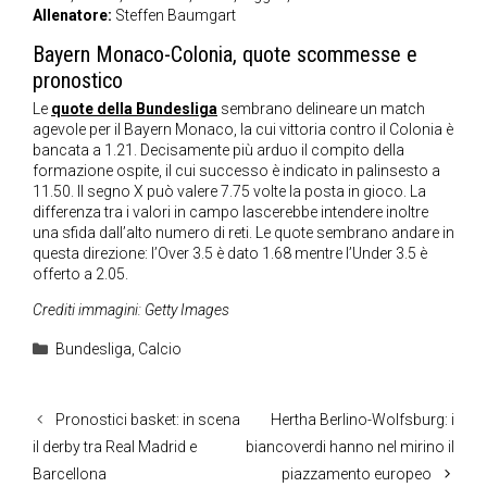
Allenatore:
Steffen Baumgart
Bayern Monaco-Colonia, quote scommesse e
pronostico
Le
quote della Bundesliga
sembrano delineare un match
agevole per il Bayern Monaco, la cui vittoria contro il Colonia è
bancata a 1.21. Decisamente più arduo il compito della
formazione ospite, il cui successo è indicato in palinsesto a
11.50. Il segno X può valere 7.75 volte la posta in gioco. La
differenza tra i valori in campo lascerebbe intendere inoltre
una sfida dall’alto numero di reti. Le quote sembrano andare in
questa direzione: l’Over 3.5 è dato 1.68 mentre l’Under 3.5 è
offerto a 2.05.
Crediti immagini: Getty Images
Categorie
Bundesliga
,
Calcio
Pronostici basket: in scena
Hertha Berlino-Wolfsburg: i
il derby tra Real Madrid e
biancoverdi hanno nel mirino il
Barcellona
piazzamento europeo