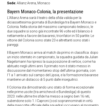
Sede:
Allianz Arena, Monaco
Bayern Monaco-Colonia, la presentazione
L’Allianz Arena sarà il teatro della sfida valida per la
diciassettesima giornata di Bundesliga tra Bayern Monaco e
Colonia. Nella storia del massimo campionato tedesco, le
due squadre si sono già incontrate 96 volte ed il bilancio è
nettamente a favore dei bavaresi, trionfatori in 50 partite. Le
vittorie del Colonia sono state 23 e altrettanti sono stati i
pareggi.
Il Bayern Monaco arriva al match da primo in classifica: dopo
un inizio stentato in campionato, la squadra guidata da Julian
Nagelsmann ha ripreso la sua posizione di vertice, come ha
abituato negli ultimi anni. Il primato non è stato messo in
discussione dal momentaneo stop dell’ultima giornata, con
l’1 a 1 arrivato sul campo del Lipsia, e la formazione bavarese
mantiene un distacco di 5 punti dalle inseguitrici.
Il Colonia sta dimostrando uno stato di forma eccezionale
nelle prime uscite (tra amichevoli e Bundesliga) di questo
2023: nelle ultime tre sfide ha messo a segno ben 16 reti,
subendone solo 1. I Caproni (così soprannominati in virtù
della mascotte ufficiale della squadra) occupano al momento