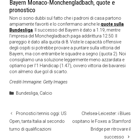
Bayern Monaco-Monchengladbach, quote e
pronostico
Non ci sono dubbi sul fatto che i padroni di casa partono
ampiamente favoriti e lo confermano anche le
quote sulla
Bundesliga
. Il successo del Bayern è dato a 1.19, mentre
l’impresa del Monchegladbach paga addirittura 12.50. Il
pareggio è dato alla quota di 8. Viste le capacità offensive
degli ospiti si potrebbe provare a puntare sulla vittoria del
Bayern, ma con entrambe le squadre a segno (quota 2). Noi
consigliamo una soluzione leggermente meno azzardata e
optiamo per l’1 Handicap (1.47), ovvero vittoria dei bavaresi
con almeno due gol di scarto.
Crediti Immagine: Getty Images
Categorie
Bundesliga
,
Calcio
Pronostici tennis oggi: US
Chelsea-Leicester: i Blues
Open, tanta Italia al secondo
ospitano le Foxes a Stamford
turno di qualificazioni
Bridge per ritrovare il
successo