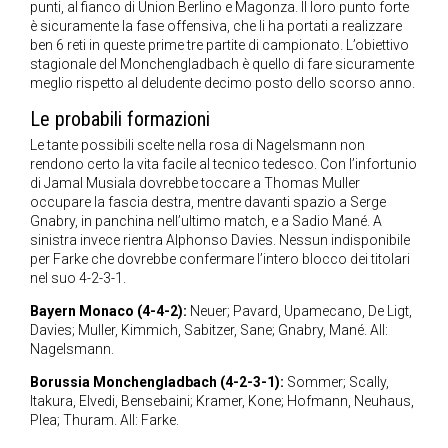
punti, al fianco di Union Berlino e Magonza. Il loro punto forte
è sicuramente la fase offensiva, che li ha portati a realizzare
ben 6 reti in queste prime tre partite di campionato. L’obiettivo
stagionale del Monchengladbach è quello di fare sicuramente
meglio rispetto al deludente decimo posto dello scorso anno.
Le probabili formazioni
Le tante possibili scelte nella rosa di Nagelsmann non
rendono certo la vita facile al tecnico tedesco. Con l’infortunio
di Jamal Musiala dovrebbe toccare a Thomas Muller
occupare la fascia destra, mentre davanti spazio a Serge
Gnabry, in panchina nell’ultimo match, e a Sadio Mané. A
sinistra invece rientra Alphonso Davies. Nessun indisponibile
per Farke che dovrebbe confermare l’intero blocco dei titolari
nel suo 4-2-3-1.
Bayern Monaco (4-4-2):
Neuer; Pavard, Upamecano, De Ligt,
Davies; Muller, Kimmich, Sabitzer, Sane; Gnabry, Mané. All:
Nagelsmann.
Borussia Monchengladbach (4-2-3-1):
Sommer; Scally,
Itakura, Elvedi, Bensebaini; Kramer, Kone; Hofmann, Neuhaus,
Plea; Thuram. All: Farke.