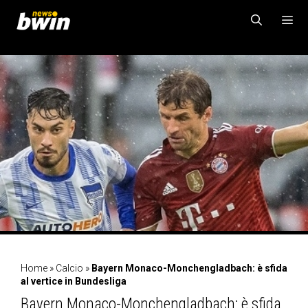
Vai
al
contenuto
MENU
Home
»
Calcio
»
Bayern Monaco-Monchengladbach: è sfida
al vertice in Bundesliga
Bayern Monaco-Monchengladbach: è sfida