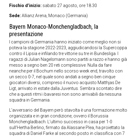
Fischio d’inizio:
sabato 27 agosto, ore 18.30
Sede:
Allianz Arena, Monaco (Germania)
Bayern Monaco-Monchengladbach, la
presentazione
I campioni di Germania hanno iniziato come meglio non si
poteva la stagione 2022-2023, aggiudicandosi la Supercoppa
contro il Lipsia e infilando tre vittorie su tre in Bundesliga. I
ragazzi di Julian Nagelsmann sono partiti a razzo e hanno già
messo a segno ben 20 reti complessive. Nulla da fare
neanche per il Bochum nello scorso week end, travolto con
un secco 0-7, nel quale sono andati a segno ben cinque
giocatori diversi, compreso il nuovo acquisto Matthjas De
Ligt, arrivato in estate dalla Juventus. Sembra scontato dire
che a questi ritmi i bavaresi non sono arrivabili da nessuna
squadra in Germania.
L’avversario del Bayern però stavolta è una formazione molto
organizzata e in gran condizione, ovvero il Borussia
Monchengladbach. L’ultimo successo in casa per 1-0
sull’Hertha Berlino, firmato da Alassane Plea, ha proiettato la
squadra di Daniel Farke al secondo posto in classifica con 7