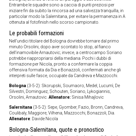
Entrambe le squadre sono a caccia di punti preziosi per
iniziare fin da subito la rincorsa ad una salvezza tranquilla, in
particolar modo la Salernitana, per evitare la permanenza in A
ottenuta al fotofinish nello scorso campionato.
Le probabili formazioni
Nell’undici titolare del Bologna dovrebbe tornare dal primo
minuto Orsolini, dopo aver scontato lo stop, al fianco
dell’inamovibile Arnautovic; invece, a centrocampo Soriano
potrebbe riappropriarsi della mediana. Pochi i dubbi di
formazione per Nicola, pronto a confermare la coppia
offensiva formata da Dia e Bonazzoli, confermati anche gli
interpreti sulle fasce, occupate da Candreva e Mazzocchi.
Bologna
(3-5-2): Skorupski, Soumaoro, Medel, Lucumì, De
Silvestri, Dominguez, Schouten, Soriano, Lykogiannis,
Orsolini, Arnautovic.
Allenatore:
Sinisa Mihajlovic
Salernitana
(3-5-2): Sepe, Gyomber, Fazio, Bronn, Candreva,
Coulibaly, Maggiore, Vilhena, Mazzocchi, Bonazzoli, Dia.
Allenatore
: Davide Nicola
Bologna-Salernitana, quote e pronostico