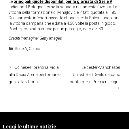
Le
principali quote disponibili per la giornata di Serie A
indicano il Bologna come la squadra nettamente favorita. La
vittoria della formazione di Mihajlovic è infatti quotata a 1.85.
Decisamente inferiori invece le chance per la Salernitana, con
la vittoria campana che è data a 4.20 volte la posta in gioco.
Poche possibilità anche per un pareggio, dato a 3.30.
Crediti immagine: Getty Images
Categorie
Serie A
,
Calcio
Udinese-Fiorentina: viola
Leicester-Manchester
alla Dacia Arena per tornare al
United: Red Devils cercano
gol e alla vittoria
conferme in Premier League
Leggi le ultime notizie