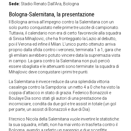
Sede:
Stadio Renato Dall’Ara, Bologna
Bologna-Salernitana, la presentazione
Il Bologna arriva all’impegno contro la Salernitana con un
solo punto conquistato nelle prime tre uscite di campionato.
Tuttavia, il calendario non era di certo favorevole alla squadra
di Sinisa Mihajlovic, che ha fronteggiato la Lazio al debutto,
poi il Verona ed infine il Milan. L’unico punto ottenuto arriva
proprio dalla sfida contro i veronesi, terminata 1 a 1, gara che
gli emiliani avrebbero potuto vincere data la supremazia vista
in campo. La gara contro la Salernitana non può perciò
essere sbagliata e le attenuanti sono terminate: la squadra di
Mihajlovic deve conquistare i primi tre punti.
La Salernitana è invece reduce da una splendida vittoria
casalinga contro la Sampdoria: un netto 4 a 0 che ha visto la
coppia d’attacco in stato di grazia. Federico Bonazzoli e
Boulaye Dia sono stati gli autori di una prestazione da
incorniciare, condita da due gol e tre assist in totale (un gol
per parte, un assist di Bonazzoli e due di Dia).
Il tecnico Nicola della Salernitana vuole invertire le statistiche:
la sua squadra, infatti, non ha mai vinto in trasferta contro il
Bologna, avendo a referto un pareggio e due sconfitte.