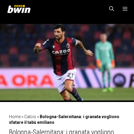
Vai
al
contenuto
MENU
Home
»
Calcio
»
Bologna-Salernitana: i granata vogliono
sfatare il tabù emiliano
Bologna-Salernitana: i granata vogliono