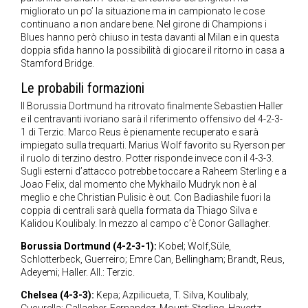
migliorato un po’ la situazione ma in campionato le cose
continuano a non andare bene. Nel girone di Champions i
Blues hanno però chiuso in testa davanti al Milan e in questa
doppia sfida hanno la possibilità di giocare il ritorno in casa a
Stamford Bridge.
Le probabili formazioni
Il Borussia Dortmund ha ritrovato finalmente Sebastien Haller
e il centravanti ivoriano sarà il riferimento offensivo del 4-2-3-
1 di Terzic. Marco Reus è pienamente recuperato e sarà
impiegato sulla trequarti. Marius Wolf favorito su Ryerson per
il ruolo di terzino destro. Potter risponde invece con il 4-3-3.
Sugli esterni d’attacco potrebbe toccare a Raheem Sterling e a
Joao Felix, dal momento che Mykhailo Mudryk non è al
meglio e che Christian Pulisic è out. Con Badiashile fuori la
coppia di centrali sarà quella formata da Thiago Silva e
Kalidou Koulibaly. In mezzo al campo c’è Conor Gallagher.
Borussia Dortmund (4-2-3-1):
Kobel; Wolf,Süle,
Schlotterbeck, Guerreiro; Emre Can, Bellingham; Brandt, Reus,
Adeyemi; Haller. All.: Terzic.
Chelsea (4-3-3):
Kepa; Azpilicueta, T. Silva, Koulibaly,