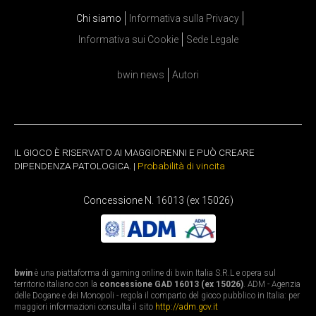
Chi siamo
Informativa sulla Privacy
Informativa sui Cookie
Sede Legale
bwin news
Autori
IL GIOCO È RISERVATO AI MAGGIORENNI E PUÒ CREARE
DIPENDENZA PATOLOGICA. |
Probabilità di vincita
Concessione N. 16013 (ex 15026)
bwin
è una piattaforma di gaming online di bwin Italia S.R.L e opera sul
territorio italiano con la
concessione GAD 16013 (ex 15026)
. ADM - Agenzia
delle Dogane e dei Monopoli - regola il comparto del gioco pubblico in Italia: per
maggiori informazioni consulta il sito
http://adm.gov.it