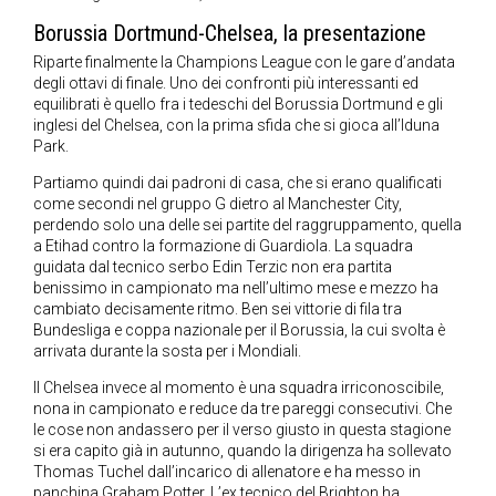
Borussia Dortmund-Chelsea, la presentazione
Riparte finalmente la Champions League con le gare d’andata
degli ottavi di finale. Uno dei confronti più interessanti ed
equilibrati è quello fra i tedeschi del Borussia Dortmund e gli
inglesi del Chelsea, con la prima sfida che si gioca all’Iduna
Park.
Partiamo quindi dai padroni di casa, che si erano qualificati
come secondi nel gruppo G dietro al Manchester City,
perdendo solo una delle sei partite del raggruppamento, quella
a Etihad contro la formazione di Guardiola. La squadra
guidata dal tecnico serbo Edin Terzic non era partita
benissimo in campionato ma nell’ultimo mese e mezzo ha
cambiato decisamente ritmo. Ben sei vittorie di fila tra
Bundesliga e coppa nazionale per il Borussia, la cui svolta è
arrivata durante la sosta per i Mondiali.
Il Chelsea invece al momento è una squadra irriconoscibile,
nona in campionato e reduce da tre pareggi consecutivi. Che
le cose non andassero per il verso giusto in questa stagione
si era capito già in autunno, quando la dirigenza ha sollevato
Thomas Tuchel dall’incarico di allenatore e ha messo in
panchina Graham Potter. L’ex tecnico del Brighton ha