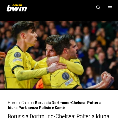
Vai
al
contenuto
MENU
Home
»
Calcio
»
Borussia Dortmund-Chelsea: Potter a
Iduna Park senza Pulisic e Kanté
Borussia Dortmund-Chelsea: Potter a Iduna