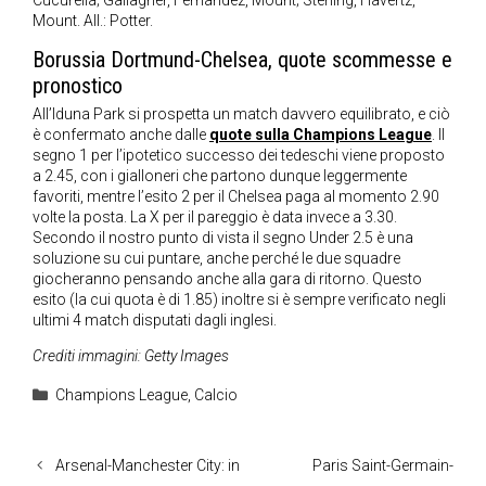
Cucurella; Gallagher, Fernandez, Mount; Sterling, Havertz,
Mount. All.: Potter.
Borussia Dortmund-Chelsea, quote scommesse e
pronostico
All’Iduna Park si prospetta un match davvero equilibrato, e ciò
è confermato anche dalle
quote sulla Champions League
. Il
segno 1 per l’ipotetico successo dei tedeschi viene proposto
a 2.45, con i gialloneri che partono dunque leggermente
favoriti, mentre l’esito 2 per il Chelsea paga al momento 2.90
volte la posta. La X per il pareggio è data invece a 3.30.
Secondo il nostro punto di vista il segno Under 2.5 è una
soluzione su cui puntare, anche perché le due squadre
giocheranno pensando anche alla gara di ritorno. Questo
esito (la cui quota è di 1.85) inoltre si è sempre verificato negli
ultimi 4 match disputati dagli inglesi.
Crediti immagini: Getty Images
Categorie
Champions League
,
Calcio
Arsenal-Manchester City: in
Paris Saint-Germain-