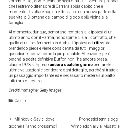
vorrebbe Gigi, come neanche negli Stati Uniti. Sembra proprio
che l’estremo difensore di Carrara abbia capito che è il
momento di voltare pagina e di iniziare una nuova parte della
sua vita, più lontana dal campo di gioco e più vicina alla
famiglia.
Al momento, dunque, sembrano remote sia le ipotesi di un
ultimo anno con il Parma, nonostante ci sia il contratto, che
quella di un trasferimento in Arabia. L’ipotesi del
ritiro
sta
prendendo piede e viene considerata da tutti i maggiori
quotidiani sportivi come la più probabile. Attenzione, però,
perché la scelta definitiva Buffon non l’ha ancora presa. Il
classe 1978 si è preso
ancora qualche giorno
per fare le
ultime valutazioni e ponderare ogni dettaglio, perché si tratta di
un passaggio importante ed è necessario mettere sul piatto
tutti i pro e i contro.
Crediti Immagine: Getty Images
Categorie
Calcio
Milinkovic-Savic, dove
Pronostici tennis oggi:
giocherà l’anno prossimo?
Wimbledon al via, Musetti e