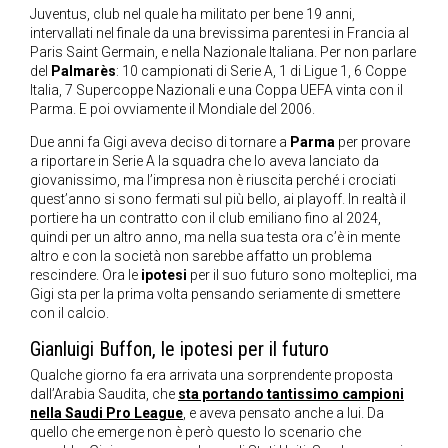
Juventus, club nel quale ha militato per bene 19 anni,
intervallati nel finale da una brevissima parentesi in Francia al
Paris Saint Germain, e nella Nazionale Italiana. Per non parlare
del
Palmarès
: 10 campionati di Serie A, 1 di Ligue 1, 6 Coppe
Italia, 7 Supercoppe Nazionali e una Coppa UEFA vinta con il
Parma. E poi ovviamente il Mondiale del 2006.
Due anni fa Gigi aveva deciso di tornare a
Parma
per provare
a riportare in Serie A la squadra che lo aveva lanciato da
giovanissimo, ma l’impresa non è riuscita perché i crociati
quest’anno si sono fermati sul più bello, ai playoff. In realtà il
portiere ha un contratto con il club emiliano fino al 2024,
quindi per un altro anno, ma nella sua testa ora c’è in mente
altro e con la società non sarebbe affatto un problema
rescindere. Ora le
ipotesi
per il suo futuro sono molteplici, ma
Gigi sta per la prima volta pensando seriamente di smettere
con il calcio.
Gianluigi Buffon, le ipotesi per il futuro
Qualche giorno fa era arrivata una sorprendente proposta
dall’Arabia Saudita, che
sta portando tantissimo campioni
nella Saudi Pro League
, e aveva pensato anche a lui. Da
quello che emerge non è però questo lo scenario che