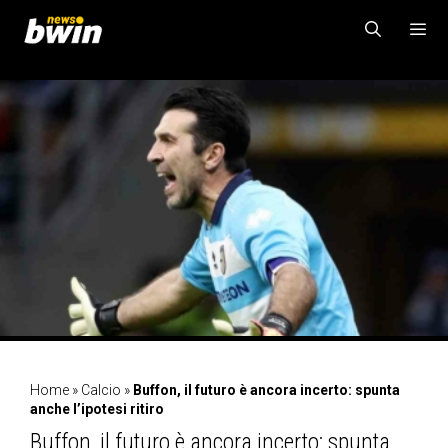
Vai
al
contenuto
MENU
Home
»
Calcio
»
Buffon, il futuro è ancora incerto: spunta
anche l’ipotesi ritiro
Buffon, il futuro è ancora incerto: spunta