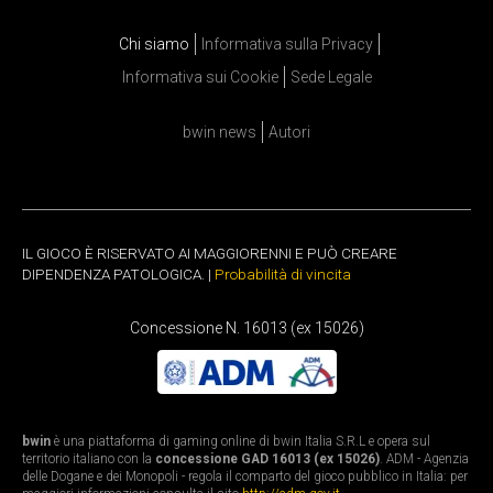
Chi siamo
Informativa sulla Privacy
Informativa sui Cookie
Sede Legale
bwin news
Autori
IL GIOCO È RISERVATO AI MAGGIORENNI E PUÒ CREARE
DIPENDENZA PATOLOGICA. |
Probabilità di vincita
Concessione N. 16013 (ex 15026)
bwin
è una piattaforma di gaming online di bwin Italia S.R.L e opera sul
territorio italiano con la
concessione GAD 16013 (ex 15026)
. ADM - Agenzia
delle Dogane e dei Monopoli - regola il comparto del gioco pubblico in Italia: per