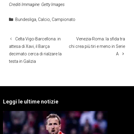
Crediti Immagine: Getty Images
Categorie
Bundesliga
,
Calcio
,
Campionato
Celta Vigo-Barcellona: in
Venezia-Roma: la sfida tra
attesa di Xavi, il Barça
chi crea più tiri e meno in Serie
decimato cerca di rialzare la
A
testa in Galizia
Leggi le ultime notizie