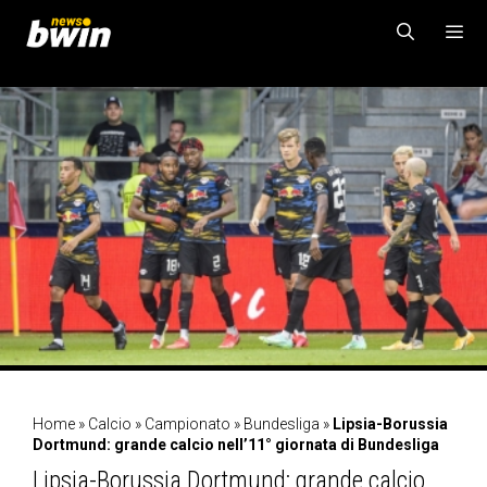
Vai
al
contenuto
MENU
Home
»
Calcio
»
Campionato
»
Bundesliga
»
Lipsia-Borussia
Dortmund: grande calcio nell’11° giornata di Bundesliga
Lipsia-Borussia Dortmund: grande calcio