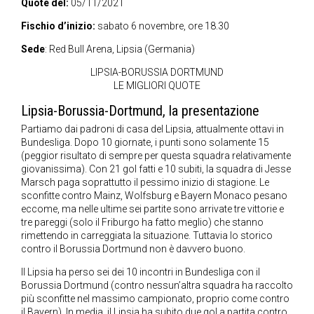
Quote del:
05/11/2021
Fischio d’inizio:
sabato 6 novembre, ore 18.30
Sede
: Red Bull Arena, Lipsia (Germania)
LIPSIA-BORUSSIA DORTMUND
LE MIGLIORI QUOTE
Lipsia-Borussia-Dortmund, la presentazione
Partiamo dai padroni di casa del Lipsia, attualmente ottavi in
Bundesliga. Dopo 10 giornate, i punti sono solamente 15
(peggior risultato di sempre per questa squadra relativamente
giovanissima). Con 21 gol fatti e 10 subiti, la squadra di Jesse
Marsch paga soprattutto il pessimo inizio di stagione. Le
sconfitte contro Mainz, Wolfsburg e Bayern Monaco pesano
eccome, ma nelle ultime sei partite sono arrivate tre vittorie e
tre pareggi (solo il Friburgo ha fatto meglio) che stanno
rimettendo in carreggiata la situazione. Tuttavia lo storico
contro il Borussia Dortmund non è davvero buono.
Il Lipsia ha perso sei dei 10 incontri in Bundesliga con il
Borussia Dortmund (contro nessun’altra squadra ha raccolto
più sconfitte nel massimo campionato, proprio come contro
il Bayern). In media, il Lipsia ha subito due gol a partita contro