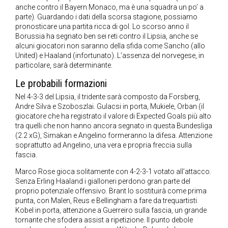
anche contro il Bayern Monaco, ma è una squadra un po’ a
parte). Guardando i dati della scorsa stagione, possiamo
pronosticare una partita ricca di gol. Lo scorso anno il
Borussia ha segnato ben sei reti contro il Lipsia, anche se
alcuni giocatori non saranno della sfida come Sancho (allo
United) e Haaland (infortunato). L’assenza del norvegese, in
particolare, sarà determinante.
Le probabili formazioni
Nel 4-3-3 del Lipsia, il tridente sarà composto da Forsberg,
Andre Silva e Szoboszlai. Gulacsi in porta, Mukiele, Orban (il
giocatore che ha registrato il valore di Expected Goals più alto
tra quelli che non hanno ancora segnato in questa Bundesliga
(2.2 xG), Simakan e Angelino formeranno la difesa. Attenzione
soprattutto ad Angelino, una vera e propria freccia sulla
fascia.
Marco Rose gioca solitamente con 4-2-3-1 votato all’attacco.
Senza Erling Haaland i gialloneri perdono gran parte del
proprio potenziale offensivo. Brant lo sostituirà come prima
punta, con Malen, Reus e Bellingham a fare da trequartisti.
Kobel in porta, attenzione a Guerreiro sulla fascia, un grande
tornante che sfodera assist a ripetizione. Il punto debole