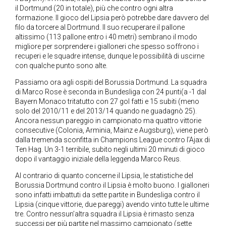
il Dortmund (20 in totale), più che contro ogni altra
formazione. Il gioco del Lipsia però potrebbe dare davvero del
filo da torcere al Dortmund. Il suo recuperare il pallone
altissimo (113 pallone entro i 40 metri) sembrano il modo
migliore per sorprendere i gialloneri che spesso soffrono i
recuperi e le squadre intense, dunque le possibilità di uscirne
con qualche punto sono alte.
Passiamo ora agli ospiti del Borussia Dortmund. La squadra
di Marco Rose è seconda in Bundesliga con 24 punti(a -1 dal
Bayern Monaco tritatutto con 27 gol fatti e 15 subiti (meno
solo del 2010/11 e del 2013/14 quando ne guadagnò 25).
Ancora nessun pareggio in campionato ma quattro vittorie
consecutive (Colonia, Arminia, Mainz e Augsburg), viene però
dalla tremenda sconfitta in Champions League contro l’Ajax di
Ten Hag. Un 3-1 terribile, subito negli ultimi 20 minuti di gioco
dopo il vantaggio iniziale della leggenda Marco Reus.
Al contrario di quanto concerne il Lipsia, le statistiche del
Borussia Dortmund contro il Lipsia è molto buono. I gialloneri
sono infatti imbattuti da sette partite in Bundesliga contro il
Lipsia (cinque vittorie, due pareggi) avendo vinto tutte le ultime
tre. Contro nessun’altra squadra il Lipsia è rimasto senza
successi per più partite nel massimo campionato (sette