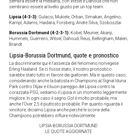
sembra essere la mediana, con Witsel e Dahoud che non
sembrano essere al livello giusto per un top team.
Lipsia (4-3-3):
Gulacsi; Mukiele, Orban, Simakan, Angelino;
Kampl, Adams, Haidara; Forsberg; Andre Silva, Szoboszlai
Borussia Dortmund (4-2-3-1):
Kobel; Meunier, Akanji,
Hummels, Guerreiro; Witsel, Dahoud; Reus, Bellingham, Malen;
Brandt
Lipsia-Borussia Dortmund, quote e pronostico
La discriminante qui è l’assenza del fenomeno norvegese
Erling Haaland. Se ci fosse stato, il nostro pronostico
sarebbe stato tutto in favore dei gialloneri. Ma in questo caso,
considerando anche la batosta in Champions al Signal Iduna
Park contro l’Ajax e il buon pareggio del Lipsia contro la
corazzata PSG, vediamo il Lipsia in un momento leggermente
migliore. In ogni caso il segno Gol è molto probabile, ma
anche l’Over 2,5 è piuttosto probabile. Per quanto riguarda il
vincitore, diciamo Lipsia anche perché le scorie della
Champions potrebbero influire notevolmente.
LIPSIA-BORUSSIA DORTMUND
LE QUOTE AGGIORNATE