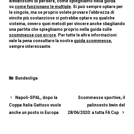
elevatissimi di perdere, come spieghiamo nella guida
su
come funzionano le multiple
. Si può sempre optare per
le singole, ma se proprio volete provare l’ebbrezza di
vincite più sostanziose si potrebbe optare su qualche
sistema, ovvero quei metodi per vincere anche sbagliando
una partita che spieghiamo proprio nella guida sulle
scommesse con errore
. Per tutte le altre informazioni
vale la pena consultare la nostra
guida scommesse
,
sempre interessante.
Categorie
Bundesliga
Napoli-SPAL, dopo la
Scommesse sportive, il
Coppa Italia Gattuso vuole
palinsesto bwin del
anche un posto in Europa
28/06/2020: a tutta FA Cup