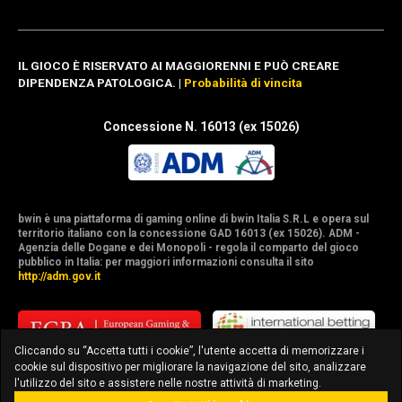
IL GIOCO È RISERVATO AI MAGGIORENNI E PUÒ CREARE
DIPENDENZA PATOLOGICA. |
Probabilità di vincita
Concessione N. 16013 (ex 15026)
bwin
è una piattaforma di gaming online di bwin Italia S.R.L e opera sul
territorio italiano con la
concessione GAD 16013 (ex 15026)
. ADM -
Agenzia delle Dogane e dei Monopoli - regola il comparto del gioco
pubblico in Italia: per maggiori informazioni consulta il sito
http://adm.gov.it
Cliccando su “Accetta tutti i cookie”, l'utente accetta di memorizzare i
cookie sul dispositivo per migliorare la navigazione del sito, analizzare
l'utilizzo del sito e assistere nelle nostre attività di marketing.