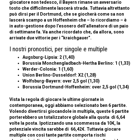
giocatore non tedesco, il Bayern rimane un avversario
tosto che difficilmente lascerà strada. Tuttavia altrettanto
può dirsi per il Dortmund, che se giocherà come sa non
lascerà scampo a un Hoffenheim che – lo ricordiamo – è
in auto-gestione dopo l’esonero dell’allenatore di un paio
di settimane fa. Va anche ricordato che, da allora, sono
arrivate due vittorie per i “kraichgauer”.
I nostri pronostici, per singole e multiple
Augsburg-Lipsia: 2 (1,40)
Borussia Monchengladbach-Hertha Berlino: 1 (1,33)
Werder-Colonia: 1 (1,60)
Union Berlino-Dusseldorf: X2 (1,28)
Wolfsburg-Bayern: over 2,5 gol (1,30)
Borussia Dortmund-Hoffenheim: over 2,5 gol (1,34)
Vista la regola di giocare le ultime giornate in
contemporanea, oggi abbiamo selezionato ben 6 partite.
Volendo divertirsi giocandole in multipla, queste 6 partite
porterebbero un totalizzatore globale alla quota di
6,64
volte la posta
. Ipotizzando una scommessa da 10€, la
potenziale vincita sarebbe di
66,42€
. Tuttavia giocare
multiple con così tante partite comporta rischi