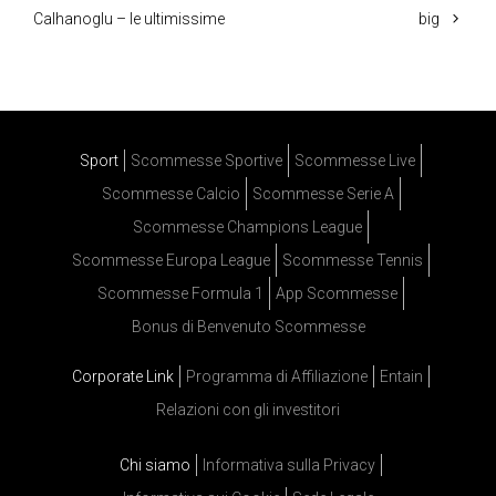
Calhanoglu – le ultimissime
big
Sport
Scommesse Sportive
Scommesse Live
Scommesse Calcio
Scommesse Serie A
Scommesse Champions League
Scommesse Europa League
Scommesse Tennis
Scommesse Formula 1
App Scommesse
Bonus di Benvenuto Scommesse
Corporate Link
Programma di Affiliazione
Entain
Relazioni con gli investitori
Chi siamo
Informativa sulla Privacy