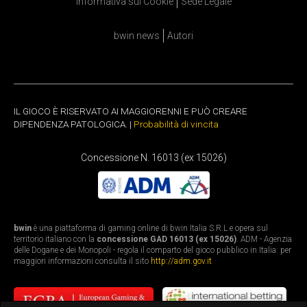
Informativa sui Cookie
Sede Legale
bwin news
Autori
IL GIOCO È RISERVATO AI MAGGIORENNI E PUÒ CREARE
DIPENDENZA PATOLOGICA. |
Probabilità di vincita
Concessione N. 16013 (ex 15026)
bwin
è una piattaforma di gaming online di bwin Italia S.R.L e opera sul
territorio italiano con la
concessione GAD 16013 (ex 15026)
. ADM - Agenzia
delle Dogane e dei Monopoli - regola il comparto del gioco pubblico in Italia: per
maggiori informazioni consulta il sito
http://adm.gov.it