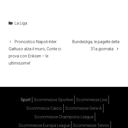
Categorie
La Liga
Pronostico Napoli-Inter:
Bundesliga, le pagelle della
Gattuso alza il muro, Conte ci
31a giornata
prova con Eriksen – le
ultimissime!
Sport
Scommesse Sportive
Scommesse Live
Scommesse Calcio
Scommesse Serie A
Scommesse Champions League
Scommesse Europa League
Scommesse Tennis