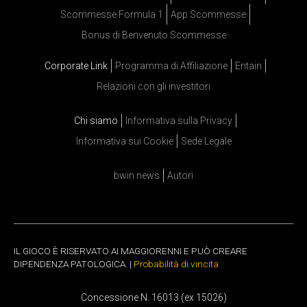
Scommesse Formula 1
App Scommesse
Bonus di Benvenuto Scommesse
Corporate Link
Programma di Affiliazione
Entain
Relazioni con gli investitori
Chi siamo
Informativa sulla Privacy
Informativa sui Cookie
Sede Legale
bwin news
Autori
IL GIOCO È RISERVATO AI MAGGIORENNI E PUÒ CREARE
DIPENDENZA PATOLOGICA. |
Probabilità di vincita
Concessione N. 16013 (ex 15026)