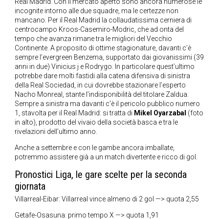
Real Madrid. Con il mercato aperto sono ancora numerose le
incognite intorno alle due squadre, ma le certezze non
mancano. Per il Real Madrid la collaudatissima cerniera di
centrocampo Kroos-Casemiro-Modric, che ad onta del
tempo che avanza rimane tra le migliori del Vecchio
Continente. A proposito di ottime stagionature, davanti c’è
sempre l’evergreen Benzema, supportato dai giovanissimi (39
anni in due) Vinicius j e Rodrygo. In particolare quest’ultimo
potrebbe dare molti fastidi alla catena difensiva di sinistra
della Real Sociedad, in cui dovrebbe stazionare l’esperto
Nacho Monreal, stante l’indisponibilità del titolare Zaldua.
Sempre a sinistra ma davanti c’è il pericolo pubblico numero
1, stavolta per il Real Madrid: si tratta di
Mikel Oyarzabal
(foto
in alto), prodotto del vivaio della società basca e tra le
rivelazioni dell’ultimo anno.
Anche a settembre e con le gambe ancora imballate,
potremmo assistere già a un match divertente e ricco di gol.
Pronostici Liga, le gare scelte per la seconda
giornata
Villarreal-Eibar: Villarreal vince almeno di 2 gol —> quota 2,55
Getafe-Osasuna: primo tempo X —> quota 1,91