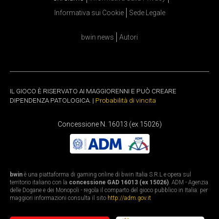
Informativa sui Cookie
Sede Legale
bwin news
Autori
IL GIOCO È RISERVATO AI MAGGIORENNI E PUÒ CREARE
DIPENDENZA PATOLOGICA. |
Probabilità di vincita
Concessione N. 16013 (ex 15026)
bwin
è una piattaforma di gaming online di bwin Italia S.R.L e opera sul
territorio italiano con la
concessione GAD 16013 (ex 15026)
. ADM - Agenzia
delle Dogane e dei Monopoli - regola il comparto del gioco pubblico in Italia: per
maggiori informazioni consulta il sito
http://adm.gov.it