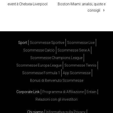
event è Chelsea-Liverpool
Boston-Miami: analisi, quote e
consigli
Sport
Scommesse Sportive
Scommesse Live
Scommesse Calcio
Scommesse Serie A
Scommesse Champions League
Scommesse Europa League
Scommesse Tennis
Scommesse Formula 1
App Scommesse
Bonus di Benvenuto Scommesse
Corporate Link
Programma di Affiliazione
Entain
Relazioni con gli investitori
Chi siamo
Informativa sulla Privacy