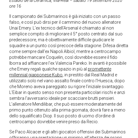
Estadio de la Cerámica, Vila-Real – sabato 19 settembre 2020
ore 16
Il campionato dei Submarinos è già iniziato con un passo
falso, e così può dirsi per il cammino del nuovo allenatore
Unai Emery. L’ex tecnico dell’Arsenal è chiamato al non
semplice compito di migliorare il 5° posto centrato dal suo
predecessore, ma è obiettivamente difficile giudicare le
squadre a un punto così precoce della stagione. Difesa diretta
come sempre dall’ex Napoli Albiol, mentre a centrocampo
potrebbe mancare Coquelin, così dovrebbe essere il fido
Iborra ad affiancare l’ex Valencia Pareko. In avanti è possibile
che Emery regali qualche spazio in più al
promettente
millennial giapponese Kubo
, in prestito dal Real Madrid e
utilizzato solo nel vano assalto finale contro l’Huesca, dopo
che Moreno aveva pareggiato su rigore l’iniziale svantaggio.
L’Eibar in questo senso non presenta particolari rischi e anzi
sembra l’avversario ideale per scacciare brutti pensieri.
L’allenatore Mendilibar, che può essere moderatamente del
primo punto ottenuto alla prima giornata, dovrà fare a meno
dello squalificato Diop. Il suo posto di uomo d’ordine di
centrocampo dovrebbe venire preso da Recio.
Se Paco Alcacer e gli altri giocatori offensivi dei Submarinos
offriranno una prestazione un minimo all’altezza dei propri