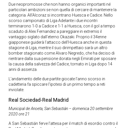
Due neopromosse che non hanno organici importanti né
particolari ambizioni se non quella di cercare di mantenere la
categoria. All’Alcoraz si incontrano Huesca e Cadice. Nello
scorso campionato di Liga Adelante i due incontri
terminarono 1-0 a Cadice e 1-1 a Huesca, con il gol a tempo
scaduto di Alex Fernandez a pareggiare in extremis il
vantaggio siglato dall’eterno Okazaki. Proprio il 34enne
giapponese guiderà l’attacco dell’Huesca anche in questa
stagione di Liga, mentre il suo dirimpettaio sarà un altro
bomber stagionato come Alvaro Negredo, che ha deciso di
rientrare dalla sua pensione dorata negli Emirati per sposare
la causa della salvezza del Cadice, tornato in Liga dopo 14
anni di assenza.
L’andamento delle due partite giocate l’anno scorso in
cadetteria fa spiccare l’ipotesi di un primo tempo a reti
inviolate.
Real Sociedad-Real Madrid
Municipal de Anoeta, San Sebastián – domenica 20 settembre
2020 ore 21
A San Sebastián ferve l’attesa per il match di esordio contro il