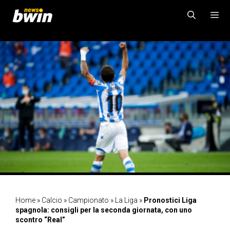
Vai
al
contenuto
MENU
Home
»
Calcio
»
Campionato
»
La Liga
»
Pronostici Liga
spagnola: consigli per la seconda giornata, con uno
scontro “Real”