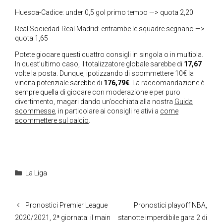
Huesca-Cadice: under 0,5 gol primo tempo —> quota 2,20
Real Sociedad-Real Madrid: entrambe le squadre segnano —>
quota 1,65
Potete giocare questi quattro consigli in singola o in multipla.
In quest’ultimo caso, il totalizzatore globale sarebbe di
17,67
volte la posta. Dunque, ipotizzando di scommettere 10€ la
vincita potenziale sarebbe di
176,79€
. La raccomandazione è
sempre quella di giocare con moderazione e per puro
divertimento, magari dando un’occhiata alla nostra
Guida
scommesse
, in particolare ai consigli relativi a
come
scommettere sul calcio
.
Categorie
La Liga
Pronostici Premier League
Pronostici playoff NBA,
2020/2021, 2ª giornata: il main
stanotte imperdibile gara 2 di