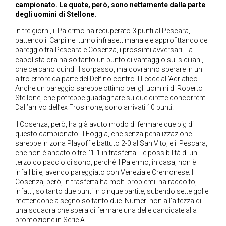
campionato. Le quote, però, sono nettamente dalla parte
degli uomini di Stellone.
In tre giorni, il Palermo ha recuperato 3 punti al Pescara,
battendo il Carpi nel turno infrasettimanale e approfittando del
pareggio tra Pescara e Cosenza, i prossimi avversari. La
capolista ora ha soltanto un punto di vantaggio sui siciliani,
che cercano quindi il sorpasso, ma dovranno sperare in un
altro errore da parte del Delfino contro il Lecce all’Adriatico.
Anche un pareggio sarebbe ottimo per gli uomini di Roberto
Stellone, che potrebbe guadagnare su due dirette concorrenti.
Dall’arrivo dell’ex Frosinone, sono arrivati 10 punti.
Il Cosenza, però, ha già avuto modo di fermare due big di
questo campionato: il Foggia, che senza penalizzazione
sarebbe in zona Playoff e battuto 2-0 al San Vito, e il Pescara,
che non è andato oltre l’1-1 in trasferta. Le possibilità di un
terzo colpaccio ci sono, perché il Palermo, in casa, non è
infallibile, avendo pareggiato con Venezia e Cremonese. Il
Cosenza, però, in trasferta ha molti problemi: ha raccolto,
infatti, soltanto due punti in cinque partite, subendo sette gol e
mettendone a segno soltanto due. Numeri non all’altezza di
una squadra che spera di fermare una delle candidate alla
promozione in Serie A.