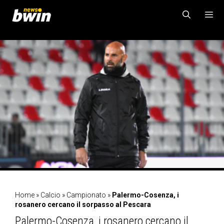
Vai
al
contenuto
MENU
Home
»
Calcio
»
Campionato
»
Palermo-Cosenza, i
rosanero cercano il sorpasso al Pescara
Palermo-Cosenza, i rosanero cercano il