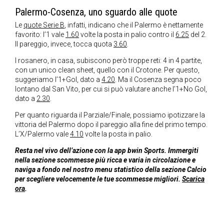
Palermo-Cosenza, uno sguardo alle quote
Le
quote Serie B
, infatti, indicano che il Palermo è nettamente
favorito: l’1 vale
1.60
volte la posta in palio contro il
6.25
del 2.
Il pareggio, invece, tocca quota
3.60
.
I rosanero, in casa, subiscono però troppe reti: 4 in 4 partite,
con un unico clean sheet, quello con il Crotone. Per questo,
suggeriamo l’1+Gol, dato a
4.20
. Ma il Cosenza segna poco
lontano dal San Vito, per cui si può valutare anche l’1+No Gol,
dato a
2.30
.
Per quanto riguarda il Parziale/Finale, possiamo ipotizzare la
vittoria del Palermo dopo il pareggio alla fine del primo tempo.
L’X/Palermo vale
4.10
volte la posta in palio.
Resta nel vivo dell’azione con la app bwin Sports. Immergiti
nella sezione scommesse più ricca e varia in circolazione e
naviga a fondo nel nostro menu statistico della sezione Calcio
per scegliere velocemente le tue scommesse migliori.
Scarica
ora
.