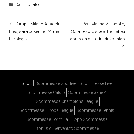
Categorie
Campionato
Olimpia Milano-Anadolu
Real Madrid-Valladolid,
Efes, sarà poker per l’Armani in
Solari esordisce al Bernabeu
Eurolega?
contro la squadra di Ronaldo
Sport
Scommesse Sportive
Scommesse Live
Scommesse Calcio
Scommesse Serie A
Scommesse Champions League
Scommesse Europa League
Scommesse Tennis
Scommesse Formula 1
App Scommesse
Bonus di Benvenuto Scommesse