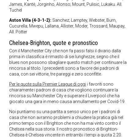
James, Kantè, Jorginho, Alonso; Mount, Pulisic, Lukaku. All.
Tuchel
Aston Villa (4-3-1-2):
Sanchez; Lamptey, Webster, Burn,
Cucurella; Mwepu, Lallana, Allister; Moder, Trossard, Maupay,
All. Potter
Chelsea-Brighton, quote e pronostico
Con il Manchester City che non fa passi falsi il divario dalla
prima in classifica è rimasto di sei lunghezze, segno che il
blues non possono sbagliare questo match per continuare la
rincorsa al titolo. I precedenti sono a favore dei padroni di
casa, con sei vittorie, tre pareggi e zero sconfitte.
Per le quote sulla Premier League di oggi
i favoriti sono
chiaramente i padroni di casa che vogliono continuare la
rincorsa su Manchester City e superare il Liverpool che ha
giocato una gara in meno causa annullamento per Covid-19.
Noi puntiamo su una partita a senso unico per i padroni di
casa che non avranno problemi a chiudere la pratica già nel
primo tempo con il Brighton che non ha mai vinto contro il
Chelsea nella sua storia. Il nostro pronostico di Brighton-
Chelsea è Chelsea vincente in entrambi i tempi a quota 2.20.