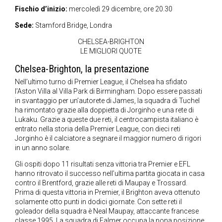
Fischio d’inizio:
mercoledì 29 dicembre, ore 20.30
Sede:
Stamford Bridge, Londra
CHELSEA-BRIGHTON
LE MIGLIORI QUOTE
Chelsea-Brighton, la presentazione
Nell’ultimo turno di Premier League, il Chelsea ha sfidato
l’Aston Villa al Villa Park di Birmingham. Dopo essere passati
in svantaggio per un’autorete di James, la squadra di Tuchel
ha rimontato grazie alla doppietta di Jorginho e una rete di
Lukaku. Grazie a queste due reti, il centrocampista italiano è
entrato nella storia della Premier League, con dieci reti
Jorginho è il calciatore a segnare il maggior numero di rigori
in un anno solare.
Gli ospiti dopo 11 risultati senza vittoria tra Premier e EFL
hanno ritrovato il successo nell’ultima partita giocata in casa
contro il Brentford, grazie alle reti di Maupay e Trossard.
Prima di questa vittoria in Premier, il Brighton aveva ottenuto
solamente otto punti in dodici giornate. Con sette reti il
goleador della squadra è Neal Maupay, attaccante francese
classe 1995. La squadra di Falmer occupa la nona posizione