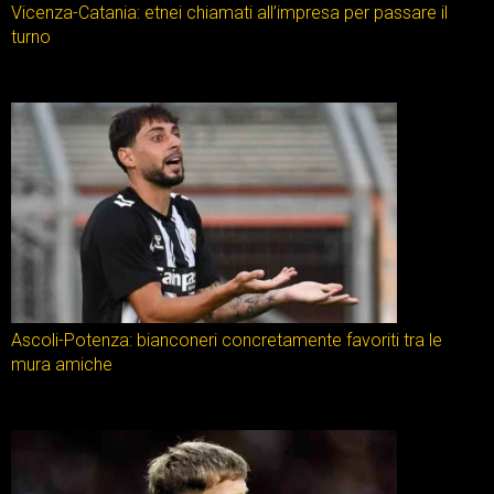
Vicenza-Catania: etnei chiamati all’impresa per passare il
turno
Ascoli-Potenza: bianconeri concretamente favoriti tra le
mura amiche