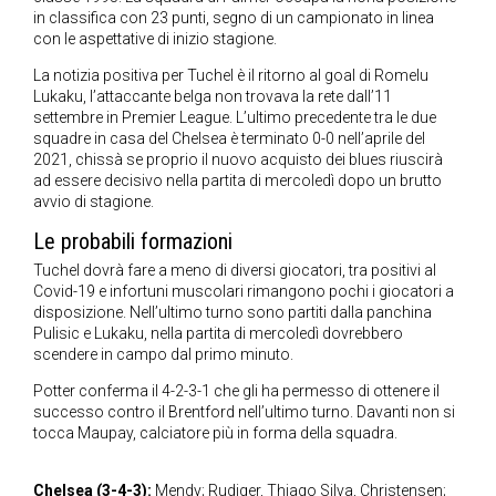
in classifica con 23 punti, segno di un campionato in linea
con le aspettative di inizio stagione.
La notizia positiva per Tuchel è il ritorno al goal di Romelu
Lukaku, l’attaccante belga non trovava la rete dall’11
settembre in Premier League. L’ultimo precedente tra le due
squadre in casa del Chelsea è terminato 0-0 nell’aprile del
2021, chissà se proprio il nuovo acquisto dei blues riuscirà
ad essere decisivo nella partita di mercoledì dopo un brutto
avvio di stagione.
Le probabili formazioni
Tuchel dovrà fare a meno di diversi giocatori, tra positivi al
Covid-19 e infortuni muscolari rimangono pochi i giocatori a
disposizione. Nell’ultimo turno sono partiti dalla panchina
Pulisic e Lukaku, nella partita di mercoledì dovrebbero
scendere in campo dal primo minuto.
Potter conferma il 4-2-3-1 che gli ha permesso di ottenere il
successo contro il Brentford nell’ultimo turno. Davanti non si
tocca Maupay, calciatore più in forma della squadra.
Chelsea (3-4-3):
Mendy; Rudiger, Thiago Silva, Christensen;