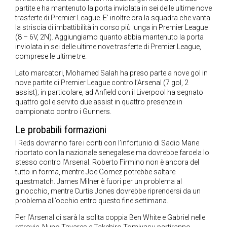
partite e ha mantenuto la porta inviolata in sei delle ultime nove
trasferte di Premier League. E’ inoltre ora la squadra che vanta
la striscia di imbattibilità in corso più lunga in Premier League
(8 – 6V, 2N). Aggiungiamo quanto abbia mantenuto la porta
inviolata in sei delle ultime nove trasferte di Premier League,
comprese le ultime tre.
Lato marcatori, Mohamed Salah ha preso parte a nove gol in
nove partite di Premier League contro l’Arsenal (7 gol, 2
assist); in particolare, ad Anfield con il Liverpool ha segnato
quattro gol e servito due assist in quattro presenze in
campionato contro i Gunners.
Le probabili formazioni
I Reds dovranno fare i conti con l’infortunio di Sadio Mane
riportato con la nazionale senegalese ma dovrebbe farcela lo
stesso contro l’Arsenal. Roberto Firmino non è ancora del
tutto in forma, mentre Joe Gomez potrebbe saltare
questmatch. James Milner è fuori per un problema al
ginocchio, mentre Curtis Jones dovrebbe riprendersi da un
problema all’occhio entro questo fine settimana.
Per l’Arsenal ci sarà la solita coppia Ben White e Gabriel nelle