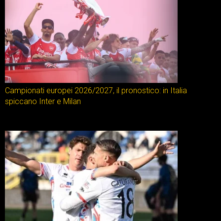
Campionati europei 2026/2027, il pronostico: in Italia
spiccano Inter e Milan