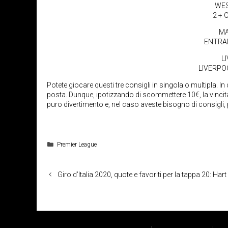
WES
2 + 
MA
ENTRA
L
LIVERPO
Potete giocare questi tre consigli in singola o multipla. I
posta. Dunque, ipotizzando di scommettere 10€, la vincit
puro divertimento e, nel caso aveste bisogno di consigli,
Categorie
Premier League
Giro d’Italia 2020, quote e favoriti per la tappa 20: Hart