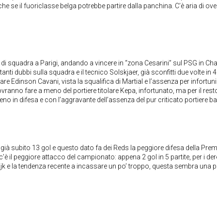
e se il fuoriclasse belga potrebbe partire dalla panchina. C’è aria di over, 
 di squadra a Parigi, andando a vincere in “zona Cesarini” sul PSG in C
nti dubbi sulla squadra e il tecnico Solskjaer, già sconfitti due volte in 4 
e Edinson Cavani, vista la squalifica di Martial e l’assenza per infortuni
ovranno fare a meno del portiere titolare Kepa, infortunato, ma per il res
eno in difesa e con l’aggravante dell’assenza del pur criticato portiere b
ià subito 13 gol e questo dato fa dei Reds la peggiore difesa della Prem
’è il peggiore attacco del campionato: appena 2 gol in 5 partite, per i derel
k e la tendenza recente a incassare un po’ troppo, questa sembra una p