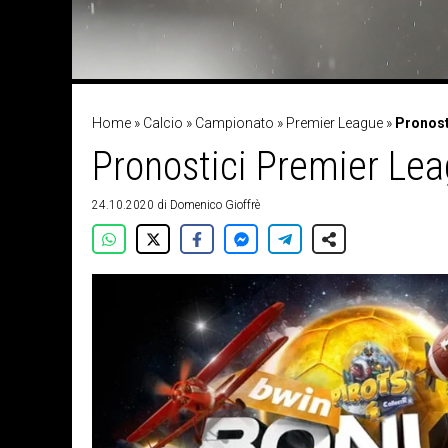
Home
»
Calcio
»
Campionato
»
Premier League
»
Pronosti
Pronostici Premier Leag
24.10.2020
di
Domenico Gioffrè