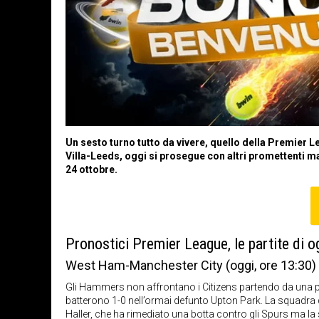
Un sesto turno tutto da vivere, quello della Premier 
Villa-Leeds, oggi si prosegue con altri promettenti 
24 ottobre.
Pronostici Premier League, le partite di o
West Ham-Manchester City (oggi, ore 13:30)
Gli Hammers non affrontano i Citizens partendo da una pos
batterono 1-0 nell’ormai defunto Upton Park. La squadra d
Haller, che ha rimediato una botta contro gli Spurs ma l