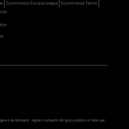
ue
Scommesse Europa League
Scommesse Tennis
sse
itori
le
ane e dei Monopoli - regola il comparto del gioco pubblico in Italia: per