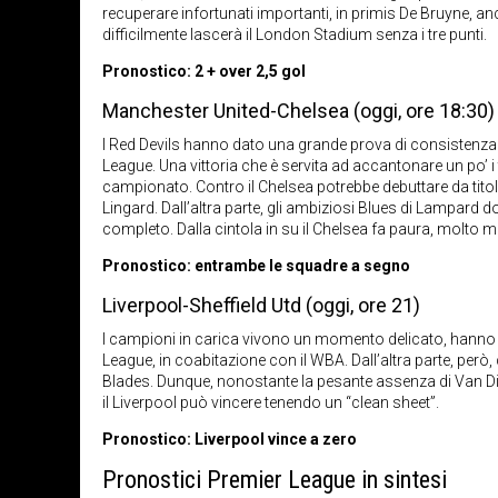
recuperare infortunati importanti, in primis De Bruyne, anch
difficilmente lascerà il London Stadium senza i tre punti.
Pronostico: 2 + over 2,5 gol
Manchester United-Chelsea (oggi, ore 18:30)
I Red Devils hanno dato una grande prova di consistenza
League. Una vittoria che è servita ad accantonare un po’ i ta
campionato. Contro il Chelsea potrebbe debuttare da titolar
Lingard. Dall’altra parte, gli ambiziosi Blues di Lampard d
completo. Dalla cintola in su il Chelsea fa paura, molto m
Pronostico: entrambe le squadre a segno
Liverpool-Sheffield Utd (oggi, ore 21)
I campioni in carica vivono un momento delicato, hanno g
League, in coabitazione con il WBA. Dall’altra parte, però, c
Blades. Dunque, nonostante la pesante assenza di Van Dij
il Liverpool può vincere tenendo un “clean sheet”.
Pronostico: Liverpool vince a zero
Pronostici Premier League in sintesi