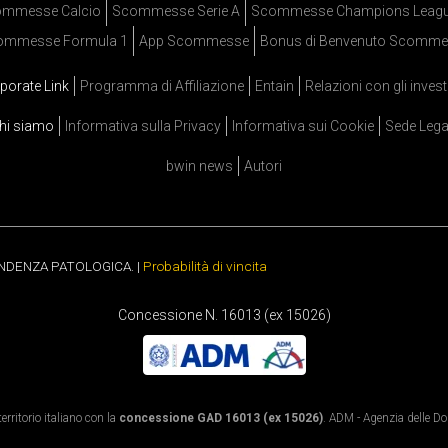
mmesse Calcio
Scommesse Serie A
Scommesse Champions Leag
ommesse Formula 1
App Scommesse
Bonus di Benvenuto Scomme
porate Link
Programma di Affiliazione
Entain
Relazioni con gli invest
hi siamo
Informativa sulla Privacy
Informativa sui Cookie
Sede Lega
bwin news
Autori
ENDENZA PATOLOGICA. |
Probabilità di vincita
Concessione N. 16013 (ex 15026)
rritorio italiano con la
concessione GAD 16013 (ex 15026)
. ADM - Agenzia delle Dog