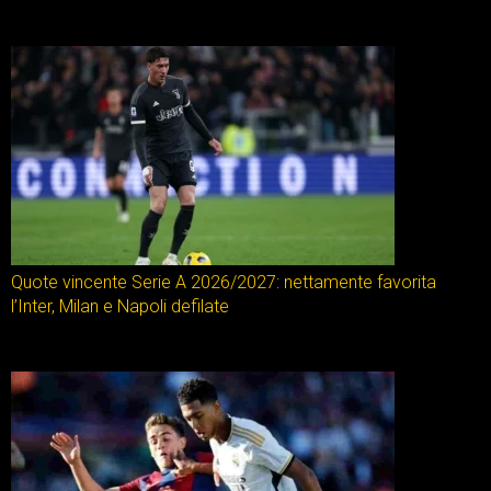
Quote vincente Serie A 2026/2027: nettamente favorita
l’Inter, Milan e Napoli defilate