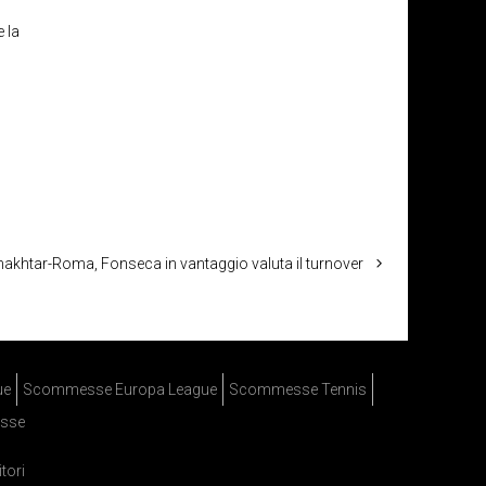
 la
akhtar-Roma, Fonseca in vantaggio valuta il turnover
ue
Scommesse Europa League
Scommesse Tennis
sse
itori