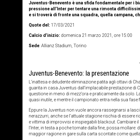
Juventus-Benevento è una sfida fondamentale per i bi
pressione all’Inter per tentare una rimonta difficilis
e si troverà di fronte una squadra, quella campana, ch
Quote del:
17/03/2021
Calcio d’inizio:
domenica 21 marzo 2021, ore 15:00
Sede
: Allianz Stadium, Torino
Juventus-Benevento: la presentazione
L’inattesa e deludente eliminazione patita agli ottavi di 
guarita in casa Juventus dall’implacabile prestazione di C
questione in meno di mezz’ora e praticamente da solo. La v
quasi inutile, e mentre il campionato entra nella sua fase 
Eppure la Juventus non vuole ancora rassegnarsi a lascia
nerazzurri, anche se l’attuale stagione rischia di essere 
e vittima di improvvisi e inspiegabili blackout. Cambiare il
l’Inter, in testa a poche tornate dalla fine, possa mollare
maggior ragione in gare sulla carta scontate come quel