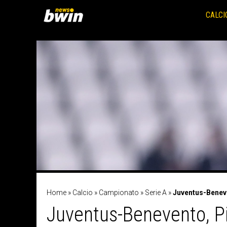
Vai
al
CALCI
contenuto
Home
»
Calcio
»
Campionato
»
Serie A
»
Juventus-Beneven
Juventus-Benevento, Pirl