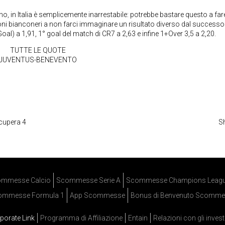
 in Italia è semplicemente inarrestabile: potrebbe bastare questo a fare
ioni bianconeri a non farci immaginare un risultato diverso dal successo
al) a 1,91, 1° goal del match di CR7 a 2,63 e infine 1+Over 3,5 a 2,20.
TUTTE LE QUOTE
JUVENTUS-BENEVENTO
ecupera 4
Sh
mmesse Calcio
Scommesse Serie A
Scommesse Champions Leag
ommesse Formula 1
App Scommesse
Bonus di Benvenuto Scomme
porate Link
Programma di Affiliazione
Entain
Relazioni con gli invest