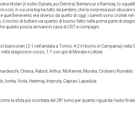
ersi titolari (il solito Dybala, poi Demiral, Bentancur e Ramsey, lo squali
re così, in cui una big ha tutto da perdere, che la sorpresa può sbucare 
uel Benevento era diverso da quello di oggi: i sanniti sono crollati nel 
 il rischio di buttare via quanto di buono fatto nella prima parte di stagi
ò che questo possa arrivare in casa di CR7 e compagni.
 bianconeri (2-1 nell’andata a Torino, 4-2 il ritorno in Campania) nella S
nella stagione in corso, 1-1 con gol di Morata e Letizia.
ernardeschi; Chiesa, Rabiot, Arthur, McKennie; Morata, Cristiano Ronaldo
llo, Ionita, Viola, Hetemaj, Improta; Caprari; Lapadula
me la sfida più scontata del 28° turno per quanto riguarda l’esito finale