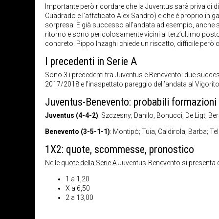
Importante però ricordare che la Juventus sarà priva di div
Cuadrado e l’affaticato Alex Sandro) e che è proprio in ga
sorpresa. È già successo all’andata ad esempio, anche se q
ritorno e sono pericolosamente vicini al terz’ultimo posto,
concreto. Pippo Inzaghi chiede un riscatto, difficile per
I precedenti in Serie A
Sono 3 i precedenti tra Juventus e Benevento: due successi
2017/2018 e l’inaspettato pareggio dell’andata al Vigorito 
Juventus-Benevento: probabili formazioni
Juventus (4-4-2)
: Szczesny; Danilo, Bonucci, De Ligt, B
Benevento (3-5-1-1)
: Montipò; Tuia, Caldirola, Barba; Te
1X2: quote, scommesse, pronostico
Nelle
quote della Serie A
Juventus-Benevento si presenta co
1 a 1,20
X a 6,50
2 a 13,00