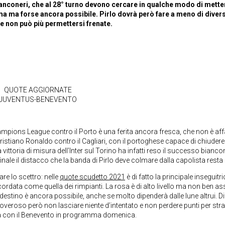
anconeri, che al 28° turno devono cercare in qualche modo di mette
sima ma forse ancora possibile. Pirlo dovrà però fare a meno di diver
e non può più permettersi frenate.
QUOTE AGGIORNATE
JUVENTUS-BENEVENTO
Champions League contro il Porto è una ferita ancora fresca, che non è aff
ristiano Ronaldo contro il Cagliari, con il portoghese capace di chiudere
ittoria di misura dell’Inter sul Torino ha infatti reso il successo bianc
finale il distacco che la banda di Pirlo deve colmare dalla capolista rest
re lo scettro: nelle
quote scudetto 2021
è di fatto la principale inseguitri
ricordata come quella dei rimpianti. La rosa è di alto livello ma non ben 
 destino è ancora possibile, anche se molto dipenderà dalle lune altrui. Dif
: doveroso però non lasciare niente d’intentato e non perdere punti per str
la con il Benevento in programma domenica.