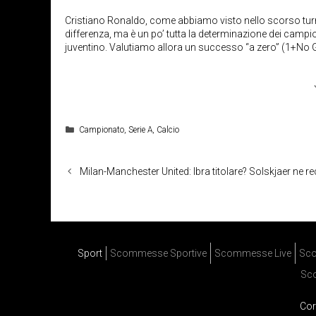
Cristiano Ronaldo, come abbiamo visto nello scorso turno,
differenza, ma è un po’ tutta la determinazione dei camp
juventino. Valutiamo allora un successo “a zero” (1+No Go
Categorie
Campionato
,
Serie A
,
Calcio
Milan-Manchester United: Ibra titolare? Solskjaer ne r
Sport
Scommesse Sportive
Scommesse Live
Sco
Sc
Cor