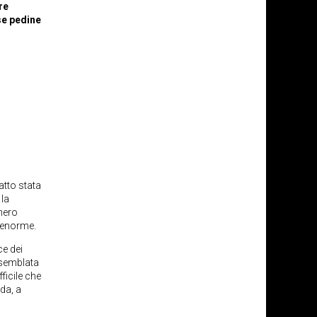
re
se pedine
atto stata
 la
onero
a enorme.
ce dei
assemblata
ficile che
ada, a