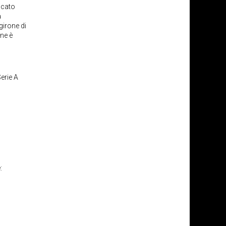
ficato
a
girone di
one è
erie A
: