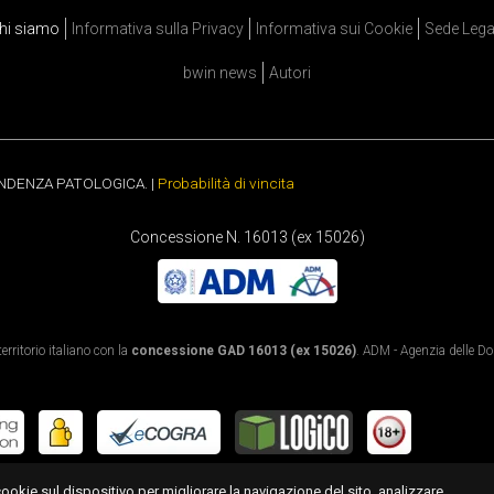
hi siamo
Informativa sulla Privacy
Informativa sui Cookie
Sede Lega
bwin news
Autori
ENDENZA PATOLOGICA. |
Probabilità di vincita
Concessione N. 16013 (ex 15026)
rritorio italiano con la
concessione GAD 16013 (ex 15026)
. ADM - Agenzia delle Dog
cookie sul dispositivo per migliorare la navigazione del sito, analizzare