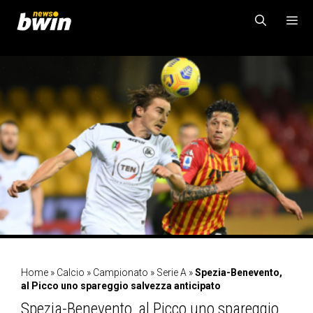
Vai
al
contenuto
MENU
Home
»
Calcio
»
Campionato
»
Serie A
»
Spezia-Benevento,
al Picco uno spareggio salvezza anticipato
Spezia-Benevento, al Picco uno spareggio