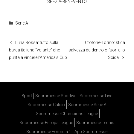
SPEZIA-BENEVENTO
Categorie
Serie A
Luna Rossa: tutto sulla
Crotone-Torino: sfida
barca italiana “volante” che
salvezza da dentro o fuori allo
punta a vincere l’America’s Cup
Scida
Sport
Scommesse Sportive
Scommesse Live
Scommesse Calcio
Scommesse Serie A
Scommesse Champions League
Scommesse Europa League
Scommesse Tennis
Scommesse Formula 1
App Scommesse