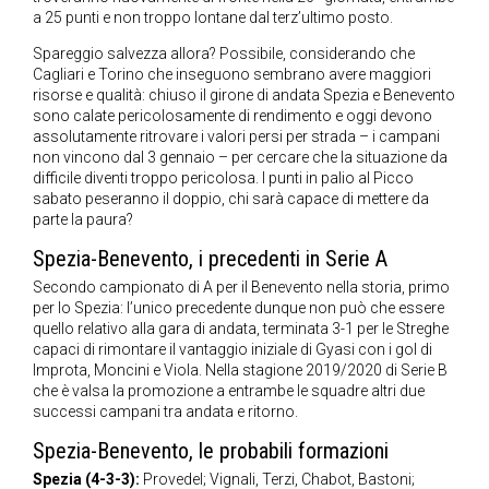
a 25 punti e non troppo lontane dal terz’ultimo posto.
Spareggio salvezza allora? Possibile, considerando che
Cagliari e Torino che inseguono sembrano avere maggiori
risorse e qualità: chiuso il girone di andata Spezia e Benevento
sono calate pericolosamente di rendimento e oggi devono
assolutamente ritrovare i valori persi per strada – i campani
non vincono dal 3 gennaio – per cercare che la situazione da
difficile diventi troppo pericolosa. I punti in palio al Picco
sabato peseranno il doppio, chi sarà capace di mettere da
parte la paura?
Spezia-Benevento, i precedenti in Serie A
Secondo campionato di A per il Benevento nella storia, primo
per lo Spezia: l’unico precedente dunque non può che essere
quello relativo alla gara di andata, terminata 3-1 per le Streghe
capaci di rimontare il vantaggio iniziale di Gyasi con i gol di
Improta, Moncini e Viola. Nella stagione 2019/2020 di Serie B
che è valsa la promozione a entrambe le squadre altri due
successi campani tra andata e ritorno.
Spezia-Benevento, le probabili formazioni
Spezia (4-3-3):
Provedel; Vignali, Terzi, Chabot, Bastoni;