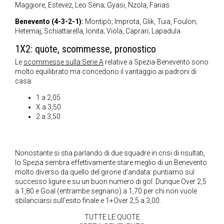
Maggiore, Estevez, Leo Sena; Gyasi, Nzola, Farias
Benevento (4-3-2-1):
Montipò; Improta, Glik, Tuia, Foulon;
Hetemaj, Schiattarella, Ionita; Viola, Caprari; Lapadula
1X2: quote, scommesse, pronostico
Le
scommesse sulla Serie A
relative a Spezia-Benevento sono
molto equilibrato ma concedono il vantaggio ai padroni di
casa:
1 a 2,05
X a 3,50
2 a 3,50
Nonostante si stia parlando di due squadre in crisi di risultati,
lo Spezia sembra effettivamente stare meglio di un Benevento
molto diverso da quello del girone d’andata: puntiamo sul
successo ligure e su un buon numero di gol. Dunque Over 2,5
a 1,80 e Goal (entrambe segnano) a 1,70 per chi non vuole
sbilanciarsi sull’esito finale e 1+Over 2,5 a 3,00.
TUTTE LE QUOTE