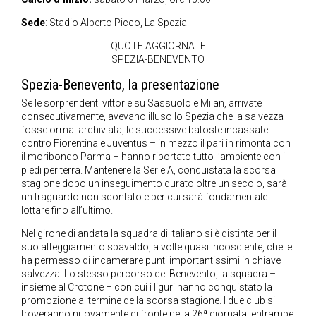
Sede
: Stadio Alberto Picco, La Spezia
QUOTE AGGIORNATE
SPEZIA-BENEVENTO
Spezia-Benevento, la presentazione
Se le sorprendenti vittorie su Sassuolo e Milan, arrivate
consecutivamente, avevano illuso lo Spezia che la salvezza
fosse ormai archiviata, le successive batoste incassate
contro Fiorentina e Juventus – in mezzo il pari in rimonta con
il moribondo Parma – hanno riportato tutto l’ambiente con i
piedi per terra. Mantenere la Serie A, conquistata la scorsa
stagione dopo un inseguimento durato oltre un secolo, sarà
un traguardo non scontato e per cui sarà fondamentale
lottare fino all’ultimo.
Nel girone di andata la squadra di Italiano si è distinta per il
suo atteggiamento spavaldo, a volte quasi incosciente, che le
ha permesso di incamerare punti importantissimi in chiave
salvezza. Lo stesso percorso del Benevento, la squadra –
insieme al Crotone – con cui i liguri hanno conquistato la
promozione al termine della scorsa stagione. I due club si
troveranno nuovamente di fronte nella 26ª giornata, entrambe