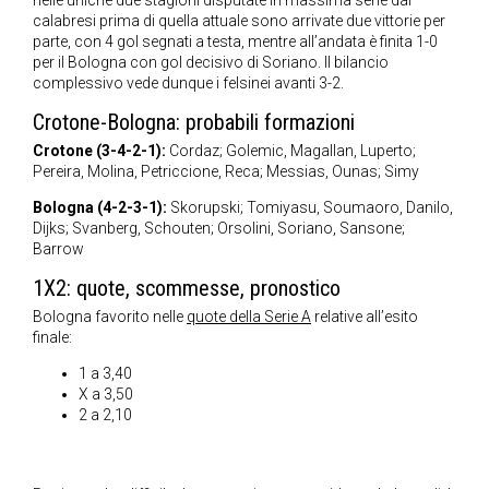
nelle uniche due stagioni disputate in massima serie dai
calabresi prima di quella attuale sono arrivate due vittorie per
parte, con 4 gol segnati a testa, mentre all’andata è finita 1-0
per il Bologna con gol decisivo di Soriano. Il bilancio
complessivo vede dunque i felsinei avanti 3-2.
Crotone-Bologna: probabili formazioni
Crotone (3-4-2-1):
Cordaz; Golemic, Magallan, Luperto;
Pereira, Molina, Petriccione, Reca; Messias, Ounas; Simy
Bologna (4-2-3-1):
Skorupski; Tomiyasu, Soumaoro, Danilo,
Dijks; Svanberg, Schouten; Orsolini, Soriano, Sansone;
Barrow
1X2: quote, scommesse, pronostico
Bologna favorito nelle
quote della Serie A
relative all’esito
finale:
1 a 3,40
X a 3,50
2 a 2,10