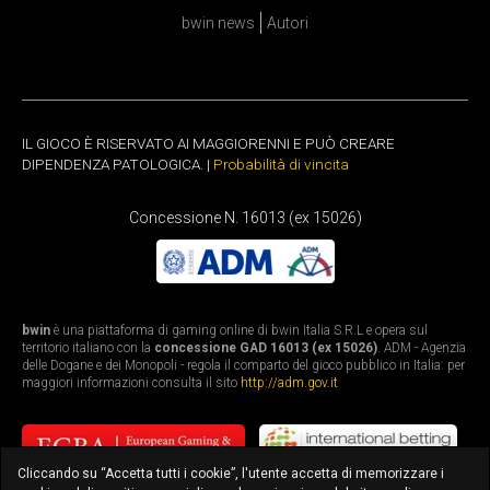
bwin news
Autori
IL GIOCO È RISERVATO AI MAGGIORENNI E PUÒ CREARE
DIPENDENZA PATOLOGICA. |
Probabilità di vincita
Concessione N. 16013 (ex 15026)
bwin
è una piattaforma di gaming online di bwin Italia S.R.L e opera sul
territorio italiano con la
concessione GAD 16013 (ex 15026)
. ADM - Agenzia
delle Dogane e dei Monopoli - regola il comparto del gioco pubblico in Italia: per
maggiori informazioni consulta il sito
http://adm.gov.it
Cliccando su “Accetta tutti i cookie”, l'utente accetta di memorizzare i