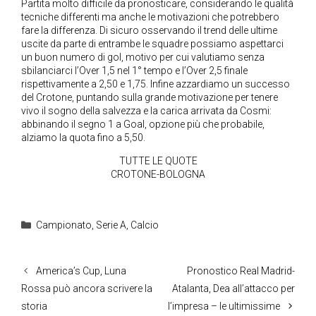
Partita molto difficile da pronosticare, considerando le qualità
tecniche differenti ma anche le motivazioni che potrebbero
fare la differenza. Di sicuro osservando il trend delle ultime
uscite da parte di entrambe le squadre possiamo aspettarci
un buon numero di gol, motivo per cui valutiamo senza
sbilanciarci l’Over 1,5 nel 1° tempo e l’Over 2,5 finale
rispettivamente a 2,50 e 1,75. Infine azzardiamo un successo
del Crotone, puntando sulla grande motivazione per tenere
vivo il sogno della salvezza e la carica arrivata da Cosmi:
abbinando il segno 1 a Goal, opzione più che probabile,
alziamo la quota fino a 5,50.
TUTTE LE QUOTE
CROTONE-BOLOGNA
Categorie
Campionato
,
Serie A
,
Calcio
America’s Cup, Luna
Pronostico Real Madrid-
Rossa può ancora scrivere la
Atalanta, Dea all’attacco per
storia
l’impresa – le ultimissime