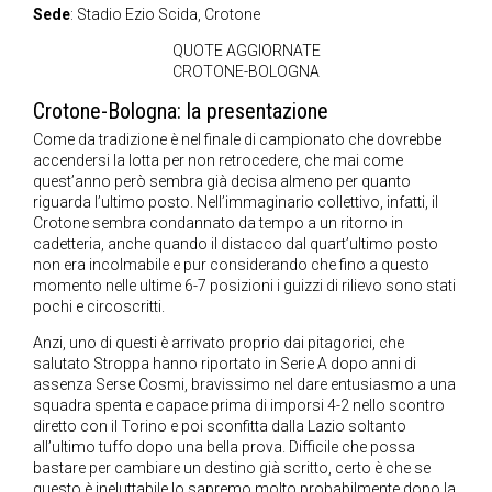
Sede
: Stadio Ezio Scida, Crotone
QUOTE AGGIORNATE
CROTONE-BOLOGNA
Crotone-Bologna: la presentazione
Come da tradizione è nel finale di campionato che dovrebbe
accendersi la lotta per non retrocedere, che mai come
quest’anno però sembra già decisa almeno per quanto
riguarda l’ultimo posto. Nell’immaginario collettivo, infatti, il
Crotone sembra condannato da tempo a un ritorno in
cadetteria, anche quando il distacco dal quart’ultimo posto
non era incolmabile e pur considerando che fino a questo
momento nelle ultime 6-7 posizioni i guizzi di rilievo sono stati
pochi e circoscritti.
Anzi, uno di questi è arrivato proprio dai pitagorici, che
salutato Stroppa hanno riportato in Serie A dopo anni di
assenza Serse Cosmi, bravissimo nel dare entusiasmo a una
squadra spenta e capace prima di imporsi 4-2 nello scontro
diretto con il Torino e poi sconfitta dalla Lazio soltanto
all’ultimo tuffo dopo una bella prova. Difficile che possa
bastare per cambiare un destino già scritto, certo è che se
questo è ineluttabile lo sapremo molto probabilmente dopo la