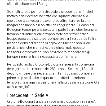
sfida di sabato con il Bologna.
Se infatti la lotta per non retrocedere si accende nel finale il
motivo è da ricercare nel fatto che squadre ancora alla
ricerca della salvezza si trovano ad affrontare realtà che
magari non hanno più obiettivi da raggiungere. È il caso del
Bologna? Forse, perché se da una parte è vero che i felsinei si
trovano nel limbo di chi è troppo forte per retrocedere e
troppo poco attrezzato per competere per l’Europa, dall’altra
bisogna considerare che Mihajlovic è uno che non vuole
perdere neanche in amichevole e che a molti giocatori
rossoblù le motivazioni non dovrebbero mancare, tra gli
Europei imminenti e la necessità di confermarsi.
Per questo motivo Crotone-Bologna si presenta come una
delle gare più interessanti del 28° turno di Serie A: gli Squali
devono vincere o annegare, gli emiliani vogliono compere il
primo step per il salto di qualità che i tifosi attendono da
tempo e che magari si verificherà nella prossima stagione. Chi
avrà la meglio?
I precedenti in Serie A
Crotone-Bologna è andata in scena in 5 occasioni in Serie A: