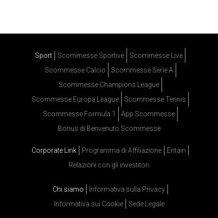
Sport
Scommesse Sportive
Scommesse Live
Scommesse Calcio
Scommesse Serie A
Scommesse Champions League
Scommesse Europa League
Scommesse Tennis
Scommesse Formula 1
App Scommesse
Bonus di Benvenuto Scommesse
Corporate Link
Programma di Affiliazione
Entain
Relazioni con gli investitori
Chi siamo
Informativa sulla Privacy
Informativa sui Cookie
Sede Legale