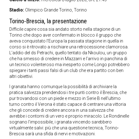
Stadio:
Olimpico Grande Torino, Torino
Torino-Brescia, la presentazione
Difficile capire cosa sia andato storto nella stagione di un
Torino che dopo aver confermato in blocco il gruppo che
aveva conquistato l’Europa la passata stagione in quella in
corso si è ritrovato a rischiare una retrocessione clamorosa.
L’addio del ds Petrachi, quello tentato da Nkoulou, un gruppo
che ha smesso di credere in Mazzarri e l’arrivo in panchina di
un tecnico volenteroso ma inesperto come Longo potrebbero
spiegare i tanti passi falsi di un club che era partito con ben
altri obiettivi.
I granata hanno comunque la possibilità di archiviare la
pratica salvezza prendendosi i tre punti contro il Brescia, che
pur trovandosi con un piede e mezzo in Serie B nell’ultimo
turno contro il Verona è stato capace di centrare una vittoria
che gli concede di credere ancora in una salvezza che
avrebbe i contorni di un vero e proprio miracolo. Le Rondinelle
sognano l’impossibile, i granata vincendo sarebbero
virtualmente salvi: più che una questione tecnica, Torino-
Brescia sarà una sfida di nervi e motivazioni.