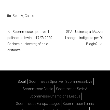
Categorie
Serie A
,
Calcio
Scommesse sportive, il
SPAL-Udinese, al Mazza
palinsesto bwin del 7/7/2020:
Lasagna indigesta per Di
Chelsea e Leicester, sfida a
Biagio?
distanza
Sport
Scommesse Sportive
Scommesse Live
Scommesse Calcio
Scommesse Serie A
Scommesse Champions League
Scommesse Europa League
Scommesse Tennis