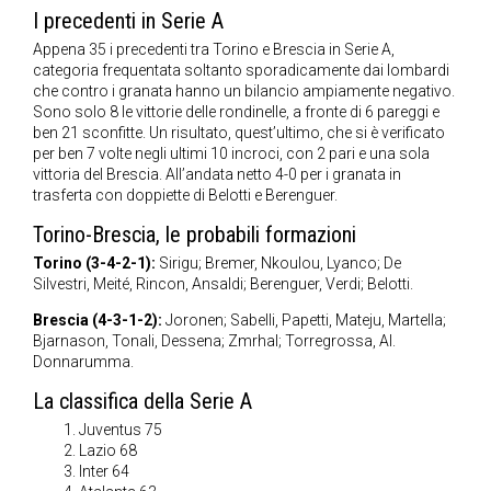
I precedenti in Serie A
Appena 35 i precedenti tra Torino e Brescia in Serie A,
categoria frequentata soltanto sporadicamente dai lombardi
che contro i granata hanno un bilancio ampiamente negativo.
Sono solo 8 le vittorie delle rondinelle, a fronte di 6 pareggi e
ben 21 sconfitte. Un risultato, quest’ultimo, che si è verificato
per ben 7 volte negli ultimi 10 incroci, con 2 pari e una sola
vittoria del Brescia. All’andata netto 4-0 per i granata in
trasferta con doppiette di Belotti e Berenguer.
Torino-Brescia, le probabili formazioni
Torino (3-4-2-1):
Sirigu; Bremer, Nkoulou, Lyanco; De
Silvestri, Meité, Rincon, Ansaldi; Berenguer, Verdi; Belotti.
Brescia (4-3-1-2):
Joronen; Sabelli, Papetti, Mateju, Martella;
Bjarnason, Tonali, Dessena; Zmrhal; Torregrossa, Al.
Donnarumma.
La classifica della Serie A
Juventus 75
Lazio 68
Inter 64