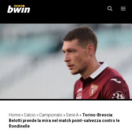
Vai
al
contenuto
MENU
Home
»
Calcio
»
Campionato
»
Serie A
»
Torino-Brescia:
Belotti prende la mira nel match point-salvezza contro le
Rondinelle