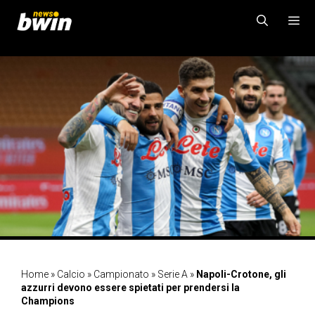
Vai
al
contenuto
MENU
Home
»
Calcio
»
Campionato
»
Serie A
»
Napoli-Crotone, gli
azzurri devono essere spietati per prendersi la
Champions