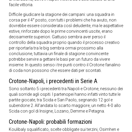
facile vittoria.
Difficile giudicare la stagione dei campani: una squadra in
corsa per il 4° posto, con tutti i problemi che ha avuto, non
dovrebbe essere considerata così deludente, ma le aspettative
estive, rinforzate dopo le prime convincenti uscite, erano
decisamente superiori. Gattuso sembra aver perso il
controllo della squadra proprio quando il processo creativo
per riportarla tra le big sembra ormai prossimo alla
conclusione, tuttavia un finale di stagione convincente
potrebbe servire a gettare le basi per un futuro da vivere
insieme. In questo senso i tre punti contro il Crotone fanalino
di coda non possono che essere dati per scontati.
Crotone-Napoli, i precedenti in Serie A
Sono soltanto 5 i precedenti tra Napoli e Crotone, nessuno dei
quali sorride agli ospiti. I partenopei hanno infatti vinto tutte le
partite giocate, tra Scida e San Paolo, segnando 12 gol e
subendone 2. All’andata lo scarto maggiore, un netto 4-0 allo
Scida con gol di Insigne, Lozano, Demme e Petagna.
Crotone-Napoli: probabili formazioni
Koulibaly squalificato, scelte obbligate sui terzini, Osimhen e