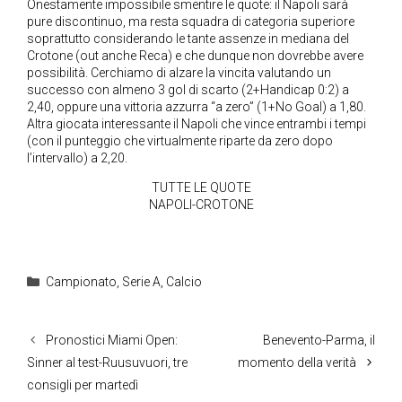
Onestamente impossibile smentire le quote: il Napoli sarà
pure discontinuo, ma resta squadra di categoria superiore
soprattutto considerando le tante assenze in mediana del
Crotone (out anche Reca) e che dunque non dovrebbe avere
possibilità. Cerchiamo di alzare la vincita valutando un
successo con almeno 3 gol di scarto (2+Handicap 0:2) a
2,40, oppure una vittoria azzurra “a zero” (1+No Goal) a 1,80.
Altra giocata interessante il Napoli che vince entrambi i tempi
(con il punteggio che virtualmente riparte da zero dopo
l’intervallo) a 2,20.
TUTTE LE QUOTE
NAPOLI-CROTONE
Categorie
Campionato
,
Serie A
,
Calcio
Pronostici Miami Open:
Benevento-Parma, il
Sinner al test-Ruusuvuori, tre
momento della verità
consigli per martedì