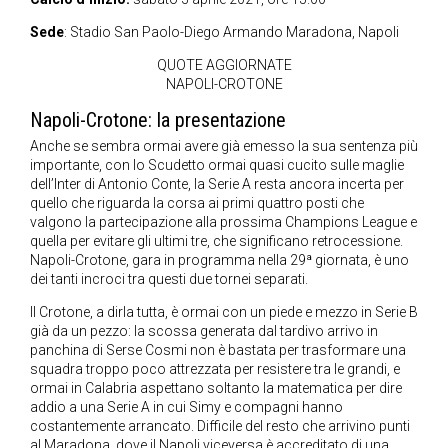
Sede
: Stadio San Paolo-Diego Armando Maradona, Napoli
QUOTE AGGIORNATE
NAPOLI-CROTONE
Napoli-Crotone: la presentazione
Anche se sembra ormai avere già emesso la sua sentenza più
importante, con lo Scudetto ormai quasi cucito sulle maglie
dell’Inter di Antonio Conte, la Serie A resta ancora incerta per
quello che riguarda la corsa ai primi quattro posti che
valgono la partecipazione alla prossima Champions League e
quella per evitare gli ultimi tre, che significano retrocessione.
Napoli-Crotone, gara in programma nella 29ª giornata, è uno
dei tanti incroci tra questi due tornei separati.
Il Crotone, a dirla tutta, è ormai con un piede e mezzo in Serie B
già da un pezzo: la scossa generata dal tardivo arrivo in
panchina di Serse Cosmi non è bastata per trasformare una
squadra troppo poco attrezzata per resistere tra le grandi, e
ormai in Calabria aspettano soltanto la matematica per dire
addio a una Serie A in cui Simy e compagni hanno
costantemente arrancato. Difficile del resto che arrivino punti
al Maradona, dove il Napoli viceversa è accreditato di una