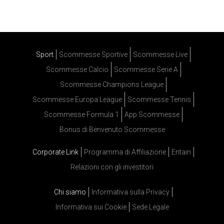
Sport
Scommesse Sportive
Scommesse Live
Scommesse Calcio
Scommesse Serie A
Scommesse Champions League
Scommesse Europa League
Scommesse Tennis
Scommesse Formula 1
App Scommesse
Bonus di Benvenuto Scommesse
Corporate Link
Programma di Affiliazione
Entain
Relazioni con gli investitori
Chi siamo
Informativa sulla Privacy
Informativa sui Cookie
Sede Legale