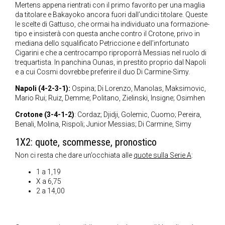
Mertens appena rientrati con il primo favorito per una maglia
da titolare e Bakayoko ancora fuori dall’undici titolare. Queste
le scelte di Gattuso, che ormai ha individuato una formazione-
tipo e insisterà con questa anche contro il Crotone, privo in
mediana dello squalificato Petriccione e dell’infortunato
Cigarini e che a centrocampo riproporrà Messias nel ruolo di
trequartista. In panchina Ounas, in prestito proprio dal Napoli
e a cui Cosmi dovrebbe preferire il duo Di Carmine-Simy.
Napoli (4-2-3-1):
Ospina; Di Lorenzo, Manolas, Maksimovic,
Mario Rui; Ruiz, Demme; Politano, Zielinski, Insigne; Osimhen
Crotone (3-4-1-2)
: Cordaz; Djidji, Golemic, Cuomo; Pereira,
Benali, Molina, Rispoli; Junior Messias; Di Carmine, Simy
1X2: quote, scommesse, pronostico
Non ci resta che dare un’occhiata alle
quote sulla Serie A
:
1 a 1,19
X a 6,75
2 a 14,00