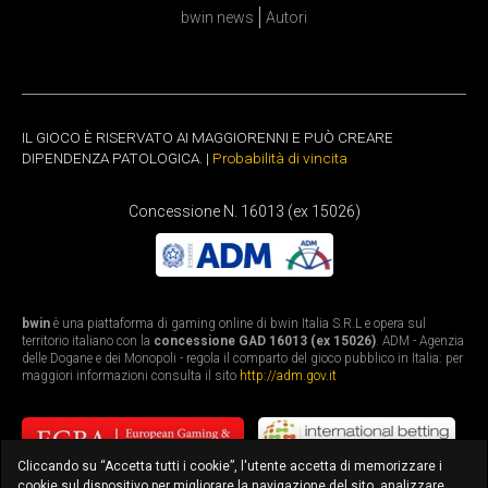
bwin news
Autori
IL GIOCO È RISERVATO AI MAGGIORENNI E PUÒ CREARE
DIPENDENZA PATOLOGICA. |
Probabilità di vincita
Concessione N. 16013 (ex 15026)
bwin
è una piattaforma di gaming online di bwin Italia S.R.L e opera sul
territorio italiano con la
concessione GAD 16013 (ex 15026)
. ADM - Agenzia
delle Dogane e dei Monopoli - regola il comparto del gioco pubblico in Italia: per
maggiori informazioni consulta il sito
http://adm.gov.it
Cliccando su “Accetta tutti i cookie”, l'utente accetta di memorizzare i
cookie sul dispositivo per migliorare la navigazione del sito, analizzare