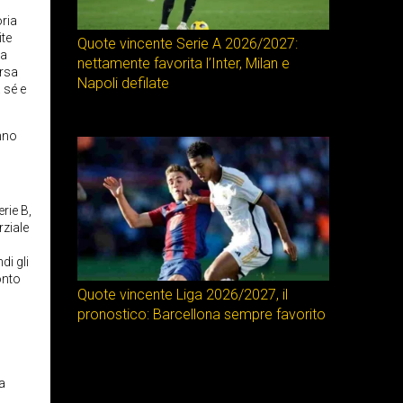
oria
ite
Quote vincente Serie A 2026/2027:
da
nettamente favorita l’Inter, Milan e
orsa
Napoli defilate
 sé e
anno
rie B,
rziale
di gli
ronto
Quote vincente Liga 2026/2027, il
pronostico: Barcellona sempre favorito
a