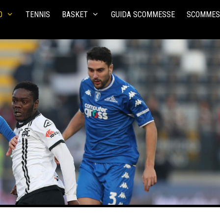
O
TENNIS
BASKET
GUIDA SCOMMESSE
SCOMMES