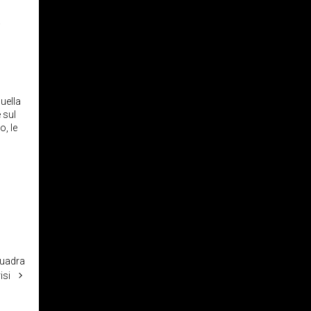
.
quella
 sul
o, le
quadra
isi