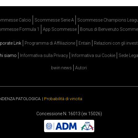
mmesse Calcio
Scommesse Serie A
Scommesse Champions Leag
ommesse Formula 1
App Scommesse
Bonus di Benvenuto Scomme
porate Link
Programma di Affiliazione
Entain
Relazioni con gli invest
hi siamo
Informativa sulla Privacy
Informativa sui Cookie
Sede Lega
bwin news
Autori
ENDENZA PATOLOGICA. |
Probabilità di vincita
Concessione N. 16013 (ex 15026)