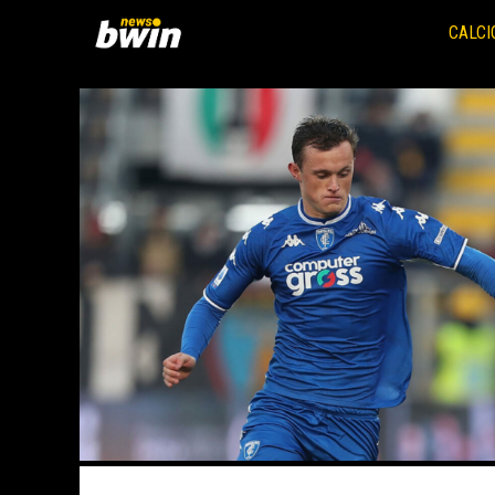
Vai
al
CALCI
contenuto