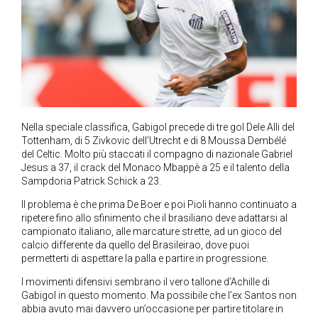
Nella speciale classifica, Gabigol precede di tre gol Dele Alli del
Tottenham, di 5 Zivkovic dell’Utrecht e di 8 Moussa Dembélé
del Celtic. Molto più staccati il compagno di nazionale Gabriel
Jesus a 37, il crack del Monaco Mbappè a 25 e il talento della
Sampdoria Patrick Schick a 23.
Il problema è che prima De Boer e poi Pioli hanno continuato a
ripetere fino allo sfinimento che il brasiliano deve adattarsi al
campionato italiano, alle marcature strette, ad un gioco del
calcio differente da quello del Brasileirao, dove puoi
permetterti di aspettare la palla e partire in progressione.
I movimenti difensivi sembrano il vero tallone d’Achille di
Gabigol in questo momento. Ma possibile che l’ex Santos non
abbia avuto mai davvero un’occasione per partire titolare in