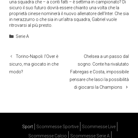
una squadra che – a conti fatti – è settima in campionato? Di
sicuro il suo futuro dovrà essere chiarito una volta che la
proprietà cinese nominerà il nuovo allenatore dell’Inter. Che sia
in nerazzurro o che sia in un’altra squadra, Gabriel vuole
ritrovarsi al più presto.
Categorie
Serie A
Torino-Napoli: l’Over è
Chelsea a un passo dal
sicuro, ma giocato in che
sogno: Conte ha rivalutato
modo?
Fabregas e Costa, impossibile
pensare che lasci la possibilità
di giocarsi la Champions
Sport
Scommesse Sportive
Scommesse Live
Scommesse Calcio
Scommesse Serie A