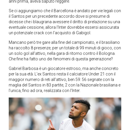
anni prima, aveva saputo reggere.
Se ci aggiungiamo che il Barcellona è andato per vie legali con
il Santos per un precedente accordo dove si presume di
dicesse che i blaugrana avessere il diritto di prelazione su una
eventuale cessione, allora l’Inter dovrebbe essersi assicurata
un potenziale crack con l’acquisto di Gabigol.
Mancano però tre gare alla fine del campionato, e il brasiliano
ha raccolto 8 presenze, per un totale di 99 minuti di gioco, con
un solo gol all’attivo, nella gara di ritorno contro il Bologna.
Che fine ha fatto uno dei fenomeni di questa generazione?
Gabriel Barbosa è un giocatore estroso, ma anche concreto
per la sua età. L’ex Santos resta il calciatore Under 21 con il
maggior numero di reti all’attivo, ben 59: 56 segnate con la
maglia del Santos in 83 partite, 2 con la Nazionale brasiliana e
l’unica, fino ad ora, realizzata con l’Inter.