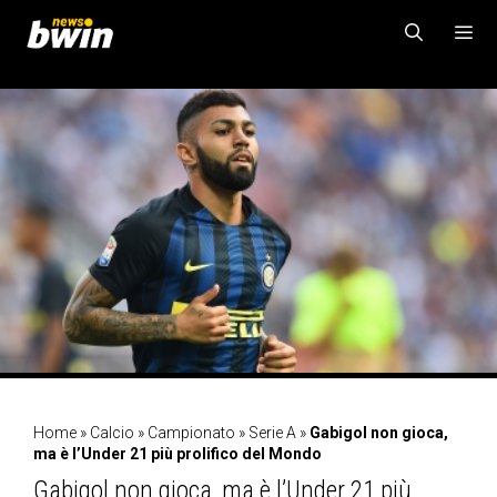
Vai
al
contenuto
MENU
Home
»
Calcio
»
Campionato
»
Serie A
»
Gabigol non gioca,
ma è l’Under 21 più prolifico del Mondo
Gabigol non gioca, ma è l’Under 21 più