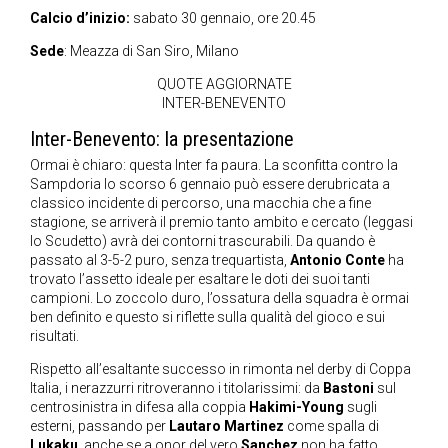
Calcio d’inizio:
sabato 30 gennaio, ore 20.45
Sede
: Meazza di San Siro, Milano
QUOTE AGGIORNATE
INTER-BENEVENTO
Inter-Benevento: la presentazione
Ormai è chiaro: questa Inter fa paura. La sconfitta contro la
Sampdoria lo scorso 6 gennaio può essere derubricata a
classico incidente di percorso, una macchia che a fine
stagione, se arriverà il premio tanto ambito e cercato (leggasi
lo Scudetto) avrà dei contorni trascurabili. Da quando è
passato al 3-5-2 puro, senza trequartista,
Antonio Conte
ha
trovato l’assetto ideale per esaltare le doti dei suoi tanti
campioni. Lo zoccolo duro, l’ossatura della squadra è ormai
ben definito e questo si riflette sulla qualità del gioco e sui
risultati.
Rispetto all’esaltante successo in rimonta nel derby di Coppa
Italia, i nerazzurri ritroveranno i titolarissimi: da
Bastoni
sul
centrosinistra in difesa alla coppia
Hakimi-Young
sugli
esterni, passando per
Lautaro Martinez
come spalla di
Lukaku
, anche se a onor del vero
Sanchez
non ha fatto