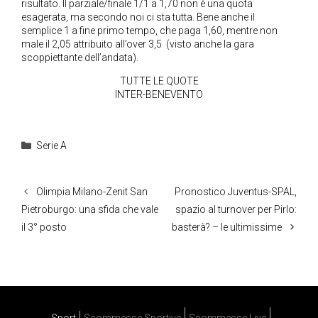
risultato. Il parziale/finale 1/1 a 1,70 non è una quota
esagerata, ma secondo noi ci sta tutta. Bene anche il
semplice 1 a fine primo tempo, che paga 1,60, mentre non
male il 2,05 attribuito all’over 3,5 (visto anche la gara
scoppiettante dell’andata).
TUTTE LE QUOTE
INTER-BENEVENTO
Categorie
Serie A
Olimpia Milano-Zenit San
Pronostico Juventus-SPAL,
Pietroburgo: una sfida che vale
spazio al turnover per Pirlo:
il 3° posto
basterà? – le ultimissime