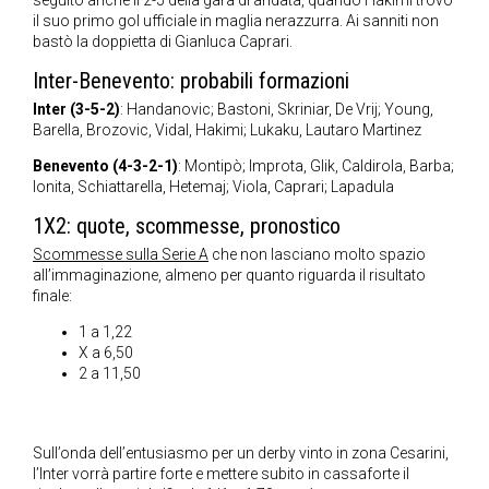
seguito anche il 2-5 della gara di andata, quando Hakimi trovò
il suo primo gol ufficiale in maglia nerazzurra. Ai sanniti non
bastò la doppietta di Gianluca Caprari.
Inter-Benevento: probabili formazioni
Inter (3-5-2)
: Handanovic; Bastoni, Skriniar, De Vrij; Young,
Barella, Brozovic, Vidal, Hakimi; Lukaku, Lautaro Martinez
Benevento (4-3-2-1)
: Montipò; Improta, Glik, Caldirola, Barba;
Ionita, Schiattarella, Hetemaj; Viola, Caprari; Lapadula
1X2: quote, scommesse, pronostico
Scommesse sulla Serie A
che non lasciano molto spazio
all’immaginazione, almeno per quanto riguarda il risultato
finale:
1 a 1,22
X a 6,50
2 a 11,50
Sull’onda dell’entusiasmo per un derby vinto in zona Cesarini,
l’Inter vorrà partire forte e mettere subito in cassaforte il