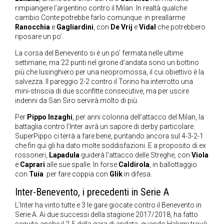
rimpiangere l’argentino contro il Milan. In realtà qualche
cambio Conte potrebbe farlo comunque: in preallarme
Ranocchia
e
Gagliardini
, con
De Vrij
e
Vidal
che potrebbero
riposare un po’.
La corsa del Benevento si è un po’ fermata nelle ultime
settimane, ma 22 punti nel girone d’andata sono un bottino
più che lusinghiero per una neopromossa, il cui obiettivo è la
salvezza. Il pareggio 2-2 contro il Torino ha interrotto una
mini-striscia di due sconfitte consecutive, ma per uscire
indenni da San Siro servirà molto di più.
Per
Pippo Inzaghi
, per anni colonna dell’attacco del Milan, la
battaglia contro l’Inter avrà un sapore di derby particolare.
SuperPippo ci terrà a fare bene, puntando ancora sul 4-3-2-1
che fin qui gli ha dato molte soddisfazioni. E a proposito di ex
rossoneri,
Lapadula
guiderà l’attacco delle Streghe, con
Viola
e
Caprari
alle sue spalle. In forse
Caldirola
, in ballottaggio
con
Tuia
per fare coppia con
Glik
in difesa.
Inter-Benevento, i precedenti in Serie A
L’Inter ha vinto tutte e 3 le gare giocate contro il Benevento in
Serie A. Ai due successi della stagione 2017/2018, ha fatto