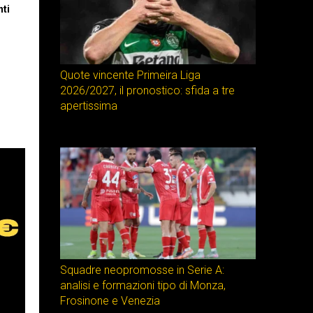
nti
Quote vincente Primeira Liga
2026/2027, il pronostico: sfida a tre
apertissima
Squadre neopromosse in Serie A:
analisi e formazioni tipo di Monza,
Frosinone e Venezia