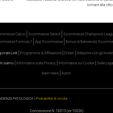
tornare alla vitto
mmesse Calcio
Scommesse Serie A
Scommesse Champions Leag
ommesse Formula 1
App Scommesse
Bonus di Benvenuto Scomme
porate Link
Programma di Affiliazione
Entain
Relazioni con gli invest
hi siamo
Informativa sulla Privacy
Informativa sui Cookie
Sede Lega
bwin news
Autori
ENDENZA PATOLOGICA. |
Probabilità di vincita
Concessione N. 16013 (ex 15026)