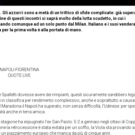
Gli azzurri sono a metà di un trittico di sfide complicate: già super
ine di questi incontri si saprà molto della lotta scudetto, in cui i
tando comunque ad un solo punto dal Milan. Italiano e i suoi vender
a per la prima volta è alla portata di mano.
NAPOLI-FIORENTINA
QUOTE LIVE
e Spalletti dovesse avere dei rimpianti, questi sicuramente sarebbero legat
i in classifica per rendimento complessivo, anche e soprattutto a causa 
l Maradona il Napoli ha superato, non senza difficoltà, l’Udinese: per spe
uità anche in terra amica.
ta stagione ha espugnato l’ex San Paolo: 5-2 a gennaio negli ottavi di Cop
ione la retrocessione è stata evitata per un soffio, la Viola sta provando a
 un piazzamento europeo che manca da più di cinque anni.