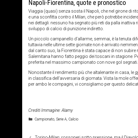
Napoli-Fiorentina, quote e pronostico
Viaggia (quasi) senza sosta il Napoli, che nel girone di rit
e una sconfitta contro il Milan, che però potrebbe incidere
nei dettagli: nessuno ha segnato più reti da palla inattiva
sviluppo di calcio di punizione indiretto.
Un piccolo campanello d’allarme, semmai, è la tenuta dif
tuttavia nelle ultime sette giornate non è arrivato nemmen
dal canto suo, la Fiorentina è stata capace di non subire
Salernitana hanno fatto peggio dei toscani in stagione. Pe
preferita nel massimo campionato con nove gol segnati.
Nonostante il rendimento più che altalenante in casa, le
q
in classifica dell’avversaria di giornata. Vista la mole o
per ambo le compagini, vi consigliamo per questo delicat
Crediti Immagine: Alamy
Categorie
Campionato
,
Serie A
,
Calcio
Torino-Milan: rossoneri sotto pressione, ma il Diavol