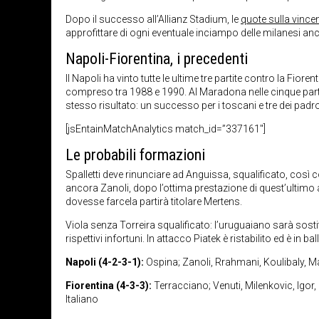
Dopo il successo all’Allianz Stadium, le
quote sulla vincen
approfittare di ogni eventuale inciampo delle milanesi anch
Napoli-Fiorentina, i precedenti
Il Napoli ha vinto tutte le ultime tre partite contro la Fiore
compreso tra 1988 e 1990. Al Maradona nelle cinque partite 
stesso risultato: un successo per i toscani e tre dei padr
[jsEntainMatchAnalytics match_id=”337161″]
Le probabili formazioni
Spalletti deve rinunciare ad Anguissa, squalificato, così
ancora Zanoli, dopo l’ottima prestazione di quest’ulti
dovesse farcela partirà titolare Mertens.
Viola senza Torreira squalificato: l’uruguaiano sarà sost
rispettivi infortuni. In attacco Piatek è ristabilito ed è in 
Napoli (4-2-3-1):
Ospina; Zanoli, Rrahmani, Koulibaly, Mari
Fiorentina (4-3-3):
Terracciano; Venuti, Milenkovic, Igor,
Italiano