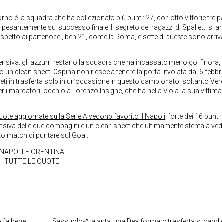
orno è la squadra che ha collezionato più punti: 27, con otto vittorie tre 
 pesantemente sul successo finale. Il segreto dei ragazzi di Spalletti si a
 rispetto ai partenopei, ben 21, come la Roma, e sette di queste sono arriv
ensiva: gli azzurri restano la squadra che ha incassato meno gol finora,
o un clean sheet. Ospina non riesce a tenere la porta involata dal 6 febbr
 reti in trasferta solo in un’occasione in questo campionato: soltanto Ve
r i marcatori, occhio a Lorenzo Insigne, che ha nella Viola la sua vittima
uote aggiornate sulla Serie A vedono favorito il Napoli
, forte dei 16 punti 
ffensiva delle due compagini e un clean sheet che ultimamente stenta a ved
o match di puntare sul Goal.
NAPOLI-FIORENTINA
TUTTE LE QUOTE
o fa bene
Sassuolo-Atalanta: una Dea formato trasferta si candi