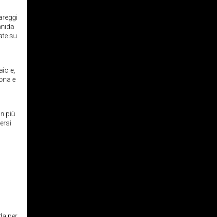
pareggi
nnida
ate su
aio e,
rona e
in più
ersi
da per