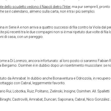
te dello scudetto vedono il Napoli dietro l’Inter
, ma pur sempre lì, pronto
e se il calendario, almeno sulla carta, non è tra i più semplici.
ntina in Serie A e non arriva a quattro successi di fila contro la Viola dal p
più recenti tra le due compagini non si è mai ripetuto due volte di fila l
oni di casa, con un pareggio.
 come a Di Lorenzo, ancora infortunato: al loro posto ci saranno Fabian R
mo a Bergamo. Osimhen è in dubbio dopo un risentimento muscolare: se n
ituito da Amrabat. In dubbio anche Bonaventura e Odriozola, in recupero
ballottaggio con Cabral, leggermente favorito.
o Rui; Lobotka, Ruiz; Politano, Zielinski, Insigne; Osimhen. All. Spalletti
 Biraghi; Castrovilli, Amrabat, Duncan; Saponara, Cabral, Nico González. A