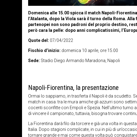
Domenica alle 15.00 spicca il match Napoli-Fiorentina. 
l’Atalanta, dopo la Viola sarà il turno della Roma. Alla f
partenopei non sono padroni del proprio destino, res
però cara la pelle: dopo anni complicatissimi, l’Europ
Quote del:
07/04/2022
Fischio d’inizio:
domenica 10 aprile, ore 15.00
Sede:
Stadio Diego Armando Maradona, Napoli
Napoli-Fiorentina, la presentazione
Ormai lo sappiamo, in trasferta il Napoli è da scudetto. S
match in casa: tra le mura amiche gli azzurri sono settim
cocenti sconfitte con Empoli e Spezia. Nell’ultimo turno a
di vincere il campionato, tuttavia, bisogna trovare contin
La Fiorentina darà filo da torcere e già una volta in ques
Italia. Dopo stagioni complicate, in cui in più di un’occas
tornare grande e mai come questa volta può conquistare