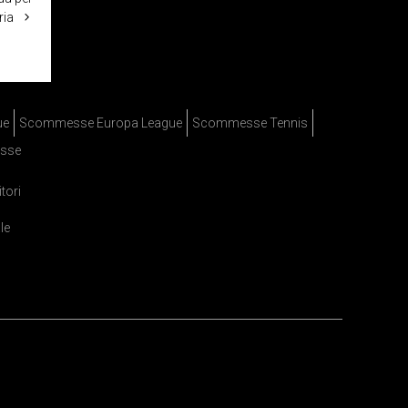
ria
ue
Scommesse Europa League
Scommesse Tennis
sse
itori
le