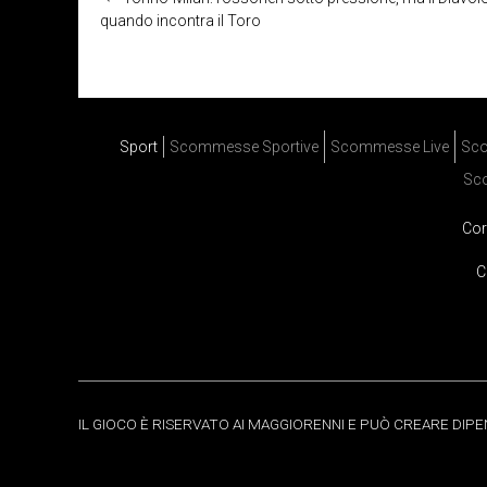
quando incontra il Toro
Sport
Scommesse Sportive
Scommesse Live
Sco
Sc
Cor
C
IL GIOCO È RISERVATO AI MAGGIORENNI E PUÒ CREARE DIP