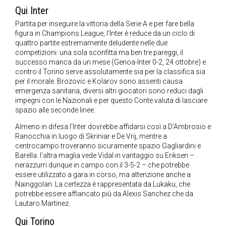
Qui Inter
Partita per inseguire la vittoria della Serie A e per fare bella
figura in Champions League, l’Inter è reduce da un ciclo di
quattro partite estremamente deludente nelle due
competizioni: una sola sconfitta ma ben tre pareggi, il
successo manca da un mese (Genoa-Inter 0-2, 24 ottobre) e
contro il Torino serve assolutamente sia per la classifica sia
per il morale. Brozovic e Kolarov sono assenti causa
emergenza sanitaria, diversi altri giocatori sono reduci dagli
impegni con le Nazionali e per questo Conte valuta di lasciare
spazio alle seconde linee.
Almeno in difesa l’Inter dovrebbe affidarsi così a D’Ambrosio e
Ranocchia in luogo di Skriniar e De Vrij, mentre a
centrocampo troveranno sicuramente spazio Gagliardini e
Barella: l’altra maglia vede Vidal in vantaggio su Eriksen –
nerazzurri dunque in campo con il 3-5-2 – che potrebbe
essere utilizzato a gara in corso, ma attenzione anche a
Nainggolan. La certezza è rappresentata da Lukaku, che
potrebbe essere affiancato più da Alexis Sanchez che da
Lautaro Martinez.
Qui Torino