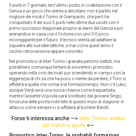
5 punti in 7 giornate, terz’ultimo posto in coabitazione con il
Genoa e un gioco che stenta a decollare: non è partito nel
migliore dei modi il Torino di Giampaolo, che però ha
conquistato 4 dei suoi 5 punti nelle ultime due uscite con il
primo successo stagionale proprio ai danni del Genoa e poi
arenandosi in casa con il Crotone con uno 0-0 poco
incoraggiante per il futuro. Il tecnico stenta ad adattare la
squadra alle sue idee tattiche, e mai come quest’anno il
rischio retrocessione appare concreto.
Nel pronostico di Inter-Torino i granata partono battuti, ma
potrebbero comunque tentare di sovvertire i pronostici
sperando nella crisi dei rivali: pur scendendo in campo con la
leggerezza di chi sa che ha poco o niente da perdere, il Toro si
affiderà a quella che ormai è la formazione-tipo. Non c’è Lukic,
dunque Verdi avrà una nuova chance come trequartista,
mentre l’assente Vojvoda sarà sostituito dal giovane Singo,
forse una delle poche note liete di questo inizio di stagione: in
attacco come sempre ci si affiderà al bomber Belotti.
Forse ti interessa anche —>
Inter-Torino: analisi
del match e quote
<—
Pronostico Inter-Torino, le probabili formazioni