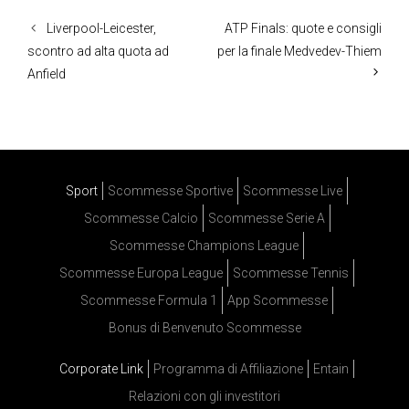
Liverpool-Leicester,
ATP Finals: quote e consigli
scontro ad alta quota ad
per la finale Medvedev-Thiem
Anfield
Sport
Scommesse Sportive
Scommesse Live
Scommesse Calcio
Scommesse Serie A
Scommesse Champions League
Scommesse Europa League
Scommesse Tennis
Scommesse Formula 1
App Scommesse
Bonus di Benvenuto Scommesse
Corporate Link
Programma di Affiliazione
Entain
Relazioni con gli investitori