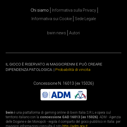
Chi siamo
Informativa sulla Privacy
Informativa sui Cookie
Sede Legale
bwin news
Autori
IL GIOCO È RISERVATO AI MAGGIORENNI E PUÒ CREARE
DIPENDENZA PATOLOGICA. |
Probabilità di vincita
Concessione N. 16013 (ex 15026)
bwin
è una piattaforma di gaming online di bwin Italia S.R.L e opera sul
territorio italiano con la
concessione GAD 16013 (ex 15026)
. ADM - Agenzia
delle Dogane e dei Monopoli - regola il comparto del gioco pubblico in Italia: per
maggiori informazioni consulta il sito
http://adm.gov.it