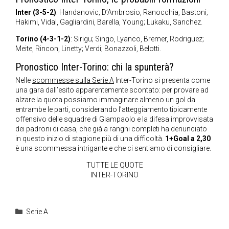
Inter (3-5-2)
: Handanovic; D’Ambrosio, Ranocchia, Bastoni;
Hakimi, Vidal, Gagliardini, Barella, Young; Lukaku, Sanchez.
Torino (4-3-1-2)
: Sirigu; Singo, Lyanco, Bremer, Rodriguez;
Meite, Rincon, Linetty; Verdi; Bonazzoli, Belotti.
Pronostico Inter-Torino: chi la spunterà?
Nelle
scommesse sulla Serie A
Inter-Torino si presenta come
una gara dall’esito apparentemente scontato: per provare ad
alzare la quota possiamo immaginare almeno un gol da
entrambe le parti, considerando l’atteggiamento tipicamente
offensivo delle squadre di Giampaolo e la difesa improvvisata
dei padroni di casa, che già a ranghi completi ha denunciato
in questo inizio di stagione più di una difficoltà.
1+Goal a 2,30
è una scommessa intrigante e che ci sentiamo di consigliare.
TUTTE LE QUOTE
INTER-TORINO
Categorie
Serie A