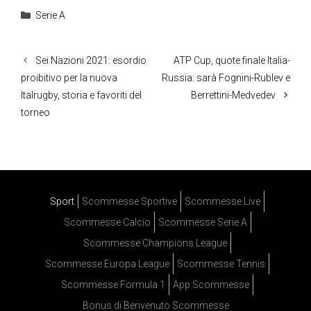
Categorie
Serie A
Sei Nazioni 2021: esordio
ATP Cup, quote finale Italia-
proibitivo per la nuova
Russia: sarà Fognini-Rublev e
Italrugby, storia e favoriti del
Berrettini-Medvedev
torneo
Sport
Scommesse Sportive
Scommesse Live
Scommesse Calcio
Scommesse Serie A
Scommesse Champions League
Scommesse Europa League
Scommesse Tennis
Scommesse Formula 1
App Scommesse
Bonus di Benvenuto Scommesse