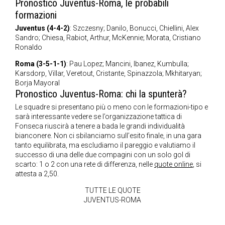
Pronostico Juventus-Roma, le probabili
formazioni
Juventus (4-4-2)
: Szczesny; Danilo, Bonucci, Chiellini, Alex
Sandro; Chiesa, Rabiot, Arthur, McKennie; Morata, Cristiano
Ronaldo
Roma (3-5-1-1)
: Pau Lopez; Mancini, Ibanez, Kumbulla;
Karsdorp, Villar, Veretout, Cristante, Spinazzola; Mkhitaryan;
Borja Mayoral
Pronostico Juventus-Roma: chi la spunterà?
Le squadre si presentano più o meno con le formazioni-tipo e
sarà interessante vedere se l’organizzazione tattica di
Fonseca riuscirà a tenere a bada le grandi individualità
bianconere. Non ci sbilanciamo sull’esito finale, in una gara
tanto equilibrata, ma escludiamo il pareggio e valutiamo il
successo di una delle due compagini con un solo gol di
scarto: 1 o 2 con una rete di differenza, nelle
quote online
, si
attesta a 2,50.
TUTTE LE QUOTE
JUVENTUS-ROMA