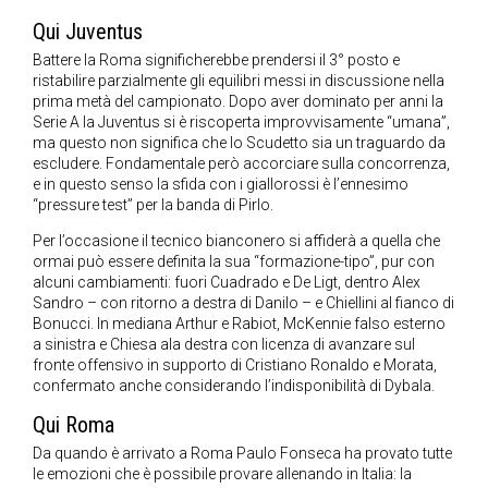
Qui Juventus
Battere la Roma significherebbe prendersi il 3° posto e
ristabilire parzialmente gli equilibri messi in discussione nella
prima metà del campionato. Dopo aver dominato per anni la
Serie A la Juventus si è riscoperta improvvisamente “umana”,
ma questo non significa che lo Scudetto sia un traguardo da
escludere. Fondamentale però accorciare sulla concorrenza,
e in questo senso la sfida con i giallorossi è l’ennesimo
“pressure test” per la banda di Pirlo.
Per l’occasione il tecnico bianconero si affiderà a quella che
ormai può essere definita la sua “formazione-tipo”, pur con
alcuni cambiamenti: fuori Cuadrado e De Ligt, dentro Alex
Sandro – con ritorno a destra di Danilo – e Chiellini al fianco di
Bonucci. In mediana Arthur e Rabiot, McKennie falso esterno
a sinistra e Chiesa ala destra con licenza di avanzare sul
fronte offensivo in supporto di Cristiano Ronaldo e Morata,
confermato anche considerando l’indisponibilità di Dybala.
Qui Roma
Da quando è arrivato a Roma Paulo Fonseca ha provato tutte
le emozioni che è possibile provare allenando in Italia: la