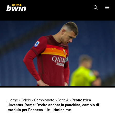
Vai
al
contenuto
MENU
Home
»
Calcio
»
Campionato
»
Serie A
»
Pronostico
Juventus-Roma: Dzeko ancora in panchina, cambio di
modulo per Fonseca – le ultimissime