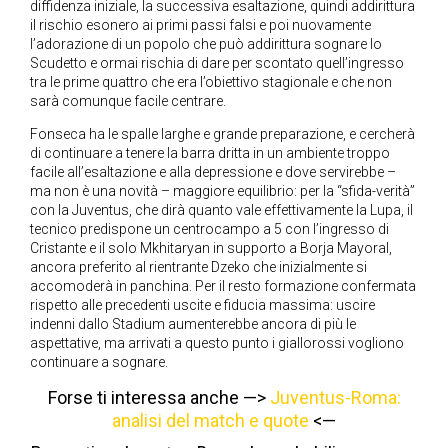
diffidenza iniziale, la successiva esaltazione, quindi addirittura
il rischio esonero ai primi passi falsi e poi nuovamente
l’adorazione di un popolo che può addirittura sognare lo
Scudetto e ormai rischia di dare per scontato quell’ingresso
tra le prime quattro che era l’obiettivo stagionale e che non
sarà comunque facile centrare.
Fonseca ha le spalle larghe e grande preparazione, e cercherà
di continuare a tenere la barra dritta in un ambiente troppo
facile all’esaltazione e alla depressione e dove servirebbe –
ma non è una novità – maggiore equilibrio: per la “sfida-verità”
con la Juventus, che dirà quanto vale effettivamente la Lupa, il
tecnico predispone un centrocampo a 5 con l’ingresso di
Cristante e il solo Mkhitaryan in supporto a Borja Mayoral,
ancora preferito al rientrante Dzeko che inizialmente si
accomoderà in panchina. Per il resto formazione confermata
rispetto alle precedenti uscite e fiducia massima: uscire
indenni dallo Stadium aumenterebbe ancora di più le
aspettative, ma arrivati a questo punto i giallorossi vogliono
continuare a sognare.
Forse ti interessa anche —>
Juventus-Roma:
analisi del match e quote
<—