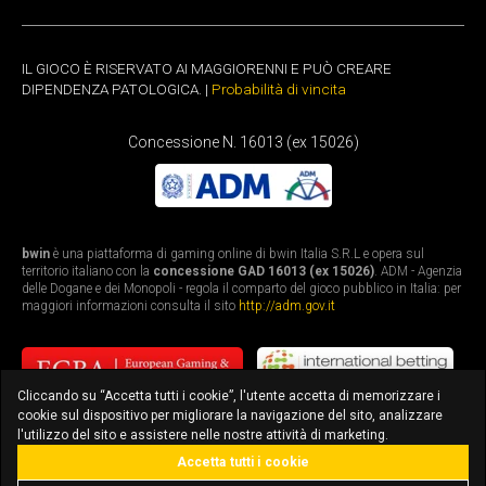
IL GIOCO È RISERVATO AI MAGGIORENNI E PUÒ CREARE
DIPENDENZA PATOLOGICA. |
Probabilità di vincita
Concessione N. 16013 (ex 15026)
bwin
è una piattaforma di gaming online di bwin Italia S.R.L e opera sul
territorio italiano con la
concessione GAD 16013 (ex 15026)
. ADM - Agenzia
delle Dogane e dei Monopoli - regola il comparto del gioco pubblico in Italia: per
maggiori informazioni consulta il sito
http://adm.gov.it
Cliccando su “Accetta tutti i cookie”, l'utente accetta di memorizzare i
cookie sul dispositivo per migliorare la navigazione del sito, analizzare
l'utilizzo del sito e assistere nelle nostre attività di marketing.
Accetta tutti i cookie
bonus fino a 3.010€
scarica l'app