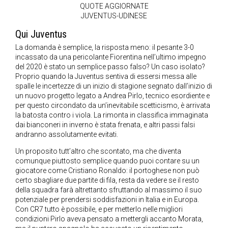
QUOTE AGGIORNATE
JUVENTUS-UDINESE
Qui Juventus
La domanda è semplice, la risposta meno: il pesante 3-0
incassato da una pericolante Fiorentina nell’ultimo impegno
del 2020 è stato un semplice passo falso? Un caso isolato?
Proprio quando la Juventus sentiva di essersi messa alle
spalle le incertezze di un inizio di stagione segnato dall’inizio di
un nuovo progetto legato a Andrea Pirlo, tecnico esordiente e
per questo circondato da un’inevitabile scetticismo, è arrivata
la batosta contro i viola. La rimonta in classifica immaginata
dai bianconeri in inverno è stata frenata, e altri passi falsi
andranno assolutamente evitati.
Un proposito tutt’altro che scontato, ma che diventa
comunque piuttosto semplice quando puoi contare su un
giocatore come Cristiano Ronaldo: il portoghese non può
certo sbagliare due partite di fila, resta da vedere se il resto
della squadra farà altrettanto sfruttando al massimo il suo
potenziale per prendersi soddisfazioni in Italia e in Europa.
Con CR7 tutto è possibile, e per metterlo nelle migliori
condizioni Pirlo aveva pensato a mettergli accanto Morata,