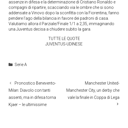
assenze in difesa e la determinazione di Cristiano Ronaldo e
compagni di ripartire, scacciando via le ombre che si sono
addensate a Vinovo dopo la sconfitta con la Fiorentina, fanno
pendere l’ago della bilancia in favore dei padroni di casa.
Valutiamo allora il Parziale/Finale 1/1 a 2,35, immaginando
una Juventus decisa a chiudere subito la gara.
TUTTE LE QUOTE
JUVENTUS-UDINESE
Categorie
Serie A
Pronostico Benevento-
Manchester United-
Milan: Diavolo con tanti
Manchester City, un derby che
assenti, ma in difesa torna
vale la finale in Coppa di Lega
Kjaer – le ultimissime