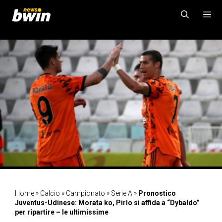
Vai
al
contenuto
MENU
Home
»
Calcio
»
Campionato
»
Serie A
»
Pronostico
Juventus-Udinese: Morata ko, Pirlo si affida a “Dybaldo”
per ripartire – le ultimissime