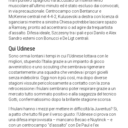
ma il puntero spagnolo ha accusato un risentimento
muscolare all’ultimo minuto ed è stato escluso dai convocati,
in via precauzionale. Centrocampo con Bentancur e
McKennie centrali nel 4-4-2, Kulusevski a destra con licenza di
sganciarsi mentre a sinistra Chiesa potrebbe lasciare spazio
a Ramsey, pronto ad accentrarsi o ad agire da trequartista
d’assalto. Difesa ideale, Szczesny tra i pali e poi Danilo e Alex
Sandro esterni con Bonucci e De Ligt centrali.
Qui Udinese
Sono ormai lontani i tempi in cui l’Udinese lottava con le
migliori, stupendo l’Italia grazie a un impianto di gioco
avveniristico e uno scouting che sembrava rigenerare
costantemente una squadra che vendeva i propri gioielli
senza indebolirsi. Oggi non è più così, ma dopo diverse
stagioni vissute pericolosamente a contatto con la zona
retrocessione i friulani sembrano poter respirare grazie a un
mercato tutto sommato positivo e alla saggezza del tecnico
Gotti, confermatissimo dopo la brillante stagione scorsa.
I friulani hanno i mezzi per mettere in difficoltà la Juventus? Si,
a patto che tutto fili per il verso giusto: l’Udinese ci prova con
una difesa improvvisata – mancano Becao e Nuytinck – e
con un centrocampo “d’assalto” con De Paul e l’ex