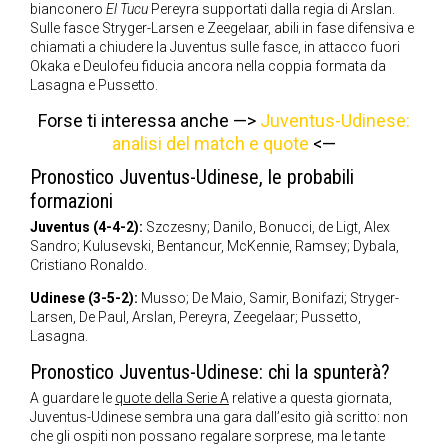
bianconero
El Tucu
Pereyra supportati dalla regia di Arslan.
Sulle fasce Stryger-Larsen e Zeegelaar, abili in fase difensiva e
chiamati a chiudere la Juventus sulle fasce, in attacco fuori
Okaka e Deulofeu fiducia ancora nella coppia formata da
Lasagna e Pussetto.
Forse ti interessa anche —>
Juventus-Udinese:
analisi del match e quote
<—
Pronostico Juventus-Udinese, le probabili
formazioni
Juventus (4-4-2):
Szczesny; Danilo, Bonucci, de Ligt, Alex
Sandro; Kulusevski, Bentancur, McKennie, Ramsey; Dybala,
Cristiano Ronaldo.
Udinese (3-5-2):
Musso; De Maio, Samir, Bonifazi; Stryger-
Larsen, De Paul, Arslan, Pereyra, Zeegelaar; Pussetto,
Lasagna.
Pronostico Juventus-Udinese: chi la spunterà?
A guardare le
quote della Serie A
relative a questa giornata,
Juventus-Udinese sembra una gara dall’esito già scritto: non
che gli ospiti non possano regalare sorprese, ma le tante