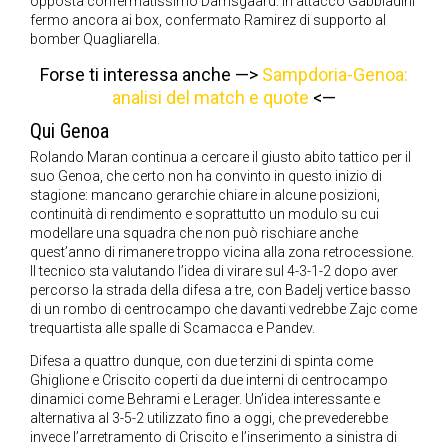
opposta confermatissimo Damsgaard. In attacco Gabbiadini
fermo ancora ai box, confermato Ramirez di supporto al
bomber Quagliarella.
Forse ti interessa anche —>
Sampdoria-Genoa:
analisi del match e quote
<—
Qui Genoa
Rolando Maran continua a cercare il giusto abito tattico per il
suo Genoa, che certo non ha convinto in questo inizio di
stagione: mancano gerarchie chiare in alcune posizioni,
continuità di rendimento e soprattutto un modulo su cui
modellare una squadra che non può rischiare anche
quest’anno di rimanere troppo vicina alla zona retrocessione.
Il tecnico sta valutando l’idea di virare sul 4-3-1-2 dopo aver
percorso la strada della difesa a tre, con Badelj vertice basso
di un rombo di centrocampo che davanti vedrebbe Zajc come
trequartista alle spalle di Scamacca e Pandev.
Difesa a quattro dunque, con due terzini di spinta come
Ghiglione e Criscito coperti da due interni di centrocampo
dinamici come Behrami e Lerager. Un’idea interessante e
alternativa al 3-5-2 utilizzato fino a oggi, che prevederebbe
invece l’arretramento di Criscito e l’inserimento a sinistra di