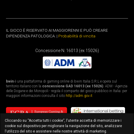
IL GIOCO È RISERVATO AI MAGGIORENNI E PUÒ CREARE
DIPENDENZA PATOLOGICA. |
Probabilità di vincita
Concessione N. 16013 (ex 15026)
bwin
è una piattaforma di gaming online di bwin Italia S.R.L e opera sul
territorio italiano con la
concessione GAD 16013 (ex 15026)
. ADM - Agenzia
delle Dogane e dei Monopoli - regola il comparto del gioco pubblico in Italia: per
maggiori informazioni consulta il sito
http://adm.gov.it
Cliccando su “Accetta tutti i cookie”, l'utente accetta di memorizzare i
cookie sul dispositivo per migliorare la navigazione del sito, analizzare
l'utilizzo del sito e assistere nelle nostre attività di marketing.