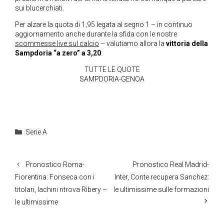
sui blucerchiati.
Per alzare la quota di 1,95 legata al segno 1 – in continuo
aggiornamento anche durante la sfida con le nostre
scommesse live sul calcio
– valutiamo allora la
vittoria della
Sampdoria “a zero” a 3,20
.
TUTTE LE QUOTE
SAMPDORIA-GENOA
Categorie
Serie A
Pronostico Roma-
Pronostico Real Madrid-
Fiorentina: Fonseca con i
Inter, Conte recupera Sanchez:
titolari, Iachini ritrova Ribery –
le ultimissime sulle formazioni
le ultimissime