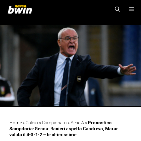
Vai
al
contenuto
MENU
Home
»
Calcio
»
Campionato
»
Serie A
»
Pronostico
Sampdoria-Genoa: Ranieri aspetta Candreva, Maran
valuta il 4-3-1-2 – le ultimissime