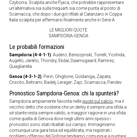
Czyborra. Scalpita anche Pjaca, che potrebbe rappresentare
un’alternativa sia sulla trequarti sia come punta al posto di
Scamacca, che dopo i due gol rifilati al Catanzaro in Coppa
Italia scalpita per affermarsi finalmente anche in Serie A.
LE MIGLIORI QUOTE
SAMPDORIA-GENOA
Le probabili formazioni
Sampdoria (4-4-1-1)
: Audero; Bereszynski, Tonelli, Yoshida,
Augello; Jankto, Thorsby, Ekdal, Daamsgaard; Ramirez;
Quagliarella
Genoa (4-3-1-2)
: Perin; Ghiglione, Goldaniga, Zapata,
Criscito; Behrami, Badelj, Lerager; Zajc; Scamacca, Pandev
Pronostico Sampdoria-Genoa: chi la spunterà?
Sampdoria ampiamente favorita nelle
quote sul calcio
, ma il
vecchio detto che sostiene che un derby è sempre una sfida a
sé stante resta sempre valido, a maggior ragione in una sfida
come quella di Genova dove negli ultimi anni spesso i
pronostici sono stati ribaltati sul campo. Immaginiamo
comunque una gara tesa ed equilibrata, ma registrati i
problemi offensivi del Grifone tendiamo comunque a puntare