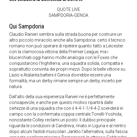
QUOTE LIVE
SAMPDORIA-GENOA
Qui Sampdoria
Claudio Ranieri sembra sulla strada buona per costruire un
altro piccolo miracolo anche alla Sampdoria: certo il tecnico
romano non può sperare di ripetere quanto fatto a Leicester
con la clamorosa vittoria della Premier League, ma i
blucerchiati oggi hanno molte analogia con le Foxes che
conquistarono l’Inghilterra, una squadra solida, compatta e
soprattutto convinta dei propri mezzi. Dopo le belle vittorie su
Lazio e Atalanta battere il Genoa dovrebbe essere una
formalità, ma un derby rimane sempre un derby, incerto per
natura.
Dall’alto della sua esperienza Ranieri ne è perfettamente
consapevole, e anche per questo motivo ripartirà dalle
certezze di una squadra che con il 4-4-1-1/4-4-2 scenderà in
campo con la confermata coppia centrale Tonelli-Yoshida,
nonostante Colley reclami un posto. Il dubbio principale
riguarda le condizioni di Candreva, rinato in Liguria e al rientro
dopo alcuni fastidi muscolari: Jankto l’alternativa, sulla fascia