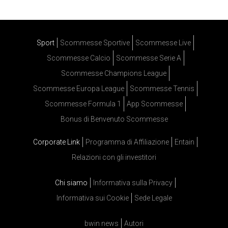
Sport
Scommesse Sportive
Scommesse Live
Scommesse Calcio
Scommesse Serie A
Scommesse Champions League
Scommesse Europa League
Scommesse Tennis
Scommesse Formula 1
App Scommesse
Bonus di Benvenuto Scommesse
Corporate Link
Programma di Affiliazione
Entain
Relazioni con gli investitori
Chi siamo
Informativa sulla Privacy
Informativa sui Cookie
Sede Legale
bwin news
Autori