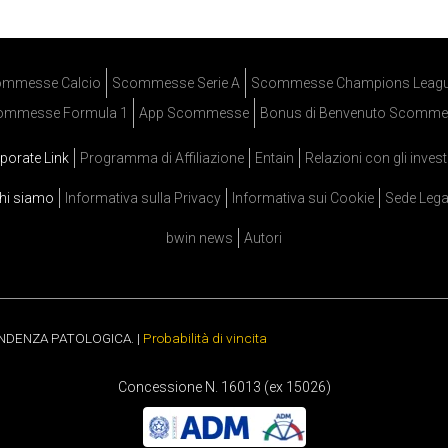
mmesse Calcio
Scommesse Serie A
Scommesse Champions Leag
ommesse Formula 1
App Scommesse
Bonus di Benvenuto Scomme
porate Link
Programma di Affiliazione
Entain
Relazioni con gli invest
hi siamo
Informativa sulla Privacy
Informativa sui Cookie
Sede Lega
bwin news
Autori
ENDENZA PATOLOGICA. |
Probabilità di vincita
Concessione N. 16013 (ex 15026)