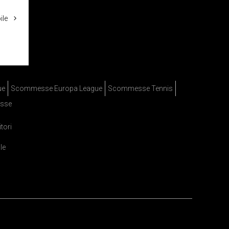
ile
ue
Scommesse Europa League
Scommesse Tennis
sse
itori
le