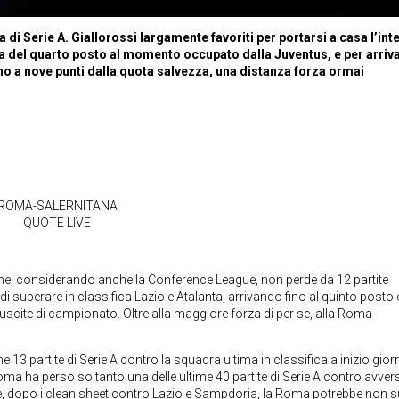
i Serie A. Giallorossi largamente favoriti per portarsi a casa l’int
ia del quarto posto al momento occupato dalla Juventus, e per arriv
no a nove punti dalla quota salvezza, una distanza forza ormai
ROMA-SALERNITANA
QUOTE LIVE
he, considerando anche la Conference League, non perde da 12 partite
 superare in classifica Lazio e Atalanta, arrivando fino al quinto posto
ue uscite di campionato. Oltre alla maggiore forza di per se, alla Roma
e 13 partite di Serie A contro la squadra ultima in classifica a inizio gior
oma ha perso soltanto una delle ultime 40 partite di Serie A contro avver
ne, dopo i clean sheet contro Lazio e Sampdoria, la Roma potrebbe non s