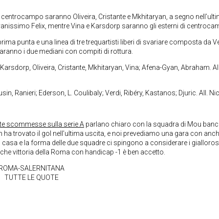
 di centrocampo saranno Oliveira, Cristante e Mkhitaryan, a segno nell’ult
nissimo Felix, mentre Vina e Karsdorp saranno gli esterni di centroca
ma punta e una linea di tre trequartisti liberi di svariare composta da Ve
saranno i due mediani con compiti di rottura.
Karsdorp, Oliveira, Cristante, Mkhitaryan, Vina; Afena-Gyan, Abraham. All
 Ranieri; Ederson, L. Coulibaly; Verdi, Ribéry, Kastanos; Djuric. All. Nic
te scommesse sulla serie A
parlano chiaro con la squadra di Mou banc
a trovato il gol nell’ultima uscita, e noi prevediamo una gara con anc
in casa e la forma delle due squadre ci spingono a considerare i gialloros
Anche vittoria della Roma con handicap -1 è ben accetto.
ROMA-SALERNITANA
TUTTE LE QUOTE