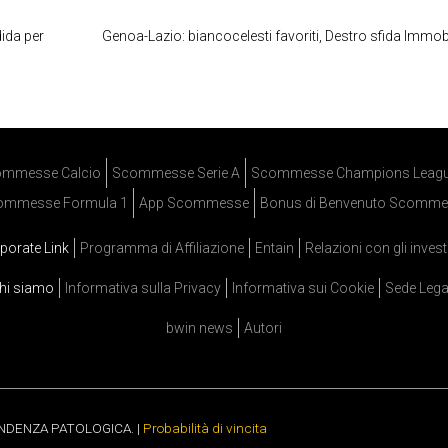
ida per
Genoa-Lazio: biancocelesti favoriti, Destro sfida Immob
mmesse Calcio
Scommesse Serie A
Scommesse Champions Leag
ommesse Formula 1
App Scommesse
Bonus di Benvenuto Scomme
porate Link
Programma di Affiliazione
Entain
Relazioni con gli invest
hi siamo
Informativa sulla Privacy
Informativa sui Cookie
Sede Lega
bwin news
Autori
ENDENZA PATOLOGICA. |
Probabilità di vincita