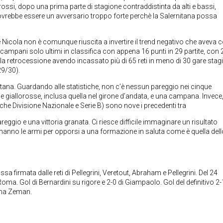
allorossi, dopo una prima parte di stagione contraddistinta da alti e bassi,
dovrebbe essere un avversario troppo forte perchè la Salernitana possa
 Nicola non è comunque riuscita a invertire il trend negativo che aveva 
ampani solo ultimi in classifica con appena 16 punti in 29 partite, con 2
a retrocessione avendo incassato più di 65 reti in meno di 30 gare stagi
29/30).
itana. Guardando alle statistiche, non c’è nessun pareggio nei cinque
rie giallorosse, inclusa quella nel girone d’andata, e una campana. Invece
he Divisione Nazionale e Serie B) sono nove i precedenti tra
eggio e una vittoria granata. Ci riesce difficile immaginare un risultato
hanno le armi per opporsi a una formazione in saluta come è quella dell
sa firmata dalle reti di Pellegrini, Veretout, Abraham e Pellegrini. Del 24
oma. Gol di Bernardini su rigore e 2-0 di Giampaolo. Gol del definitivo 2-
Roma Zeman.