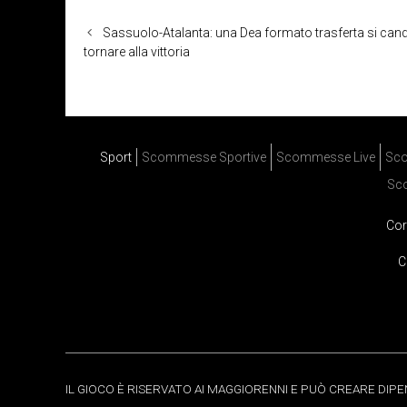
Sassuolo-Atalanta: una Dea formato trasferta si cand
tornare alla vittoria
Sport
Scommesse Sportive
Scommesse Live
Sco
Sc
Cor
C
IL GIOCO È RISERVATO AI MAGGIORENNI E PUÒ CREARE DIP