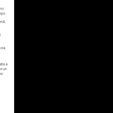
imo
mpo.
rdi,
.
ola.
ata a
he un
si