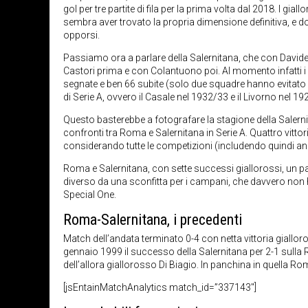
gol per tre partite di fila per la prima volta dal 2018. I gi
sembra aver trovato la propria dimensione definitiva, e 
opporsi.
Passiamo ora a parlare della Salernitana, che con Davide
Castori prima e con Colantuono poi. Al momento infatti i c
segnate e ben 66 subite (solo due squadre hanno evitato l
di Serie A, ovvero il Casale nel 1932/33 e il Livorno nel 19
Questo basterebbe a fotografare la stagione della Salern
confronti tra Roma e Salernitana in Serie A. Quattro vitto
considerando tutte le competizioni (includendo quindi anc
Roma e Salernitana, con sette successi giallorossi, un par
diverso da una sconfitta per i campani, che davvero non 
Special One.
Roma-Salernitana, i precedenti
Match dell’andata terminato 0-4 con netta vittoria gialloros
gennaio 1999 il successo della Salernitana per 2-1 sulla R
dell’allora giallorosso Di Biagio. In panchina in quella 
[jsEntainMatchAnalytics match_id=”337143″]