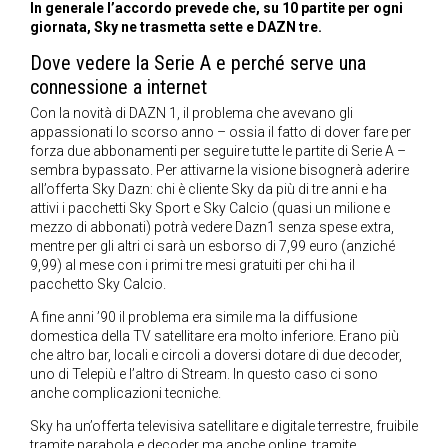
In generale l’accordo prevede che, su 10 partite per ogni
giornata, Sky ne trasmetta sette e DAZN tre.
Dove vedere la Serie A e perché serve una
connessione a internet
Con la novità di DAZN 1, il problema che avevano gli
appassionati lo scorso anno – ossia il fatto di dover fare per
forza due abbonamenti per seguire tutte le partite di Serie A –
sembra bypassato. Per attivarne la visione bisognerà aderire
all’offerta Sky Dazn: chi è cliente Sky da più di tre anni e ha
attivi i pacchetti Sky Sport e Sky Calcio (quasi un milione e
mezzo di abbonati) potrà vedere Dazn1 senza spese extra,
mentre per gli altri ci sarà un esborso di 7,99 euro (anziché
9,99) al mese con i primi tre mesi gratuiti per chi ha il
pacchetto Sky Calcio.
A fine anni ’90 il problema era simile ma la diffusione
domestica della TV satellitare era molto inferiore. Erano più
che altro bar, locali e circoli a doversi dotare di due decoder,
uno di Telepiù e l’altro di Stream. In questo caso ci sono
anche complicazioni tecniche.
Sky ha un’offerta televisiva satellitare e digitale terrestre, fruibile
tramite parabola e decoder ma anche online, tramite