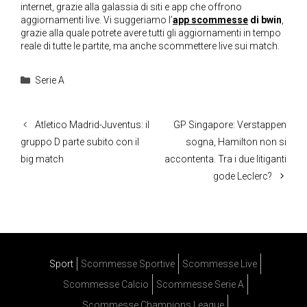
internet, grazie alla galassia di siti e app che offrono
aggiornamenti live. Vi suggeriamo l’
app scommesse
di bwin
,
grazie alla quale potrete avere tutti gli aggiornamenti in tempo
reale di tutte le partite, ma anche scommettere live sui match.
Categorie
Serie A
Atletico Madrid-Juventus: il
GP Singapore: Verstappen
gruppo D parte subito con il
sogna, Hamilton non si
big match
accontenta. Tra i due litiganti
gode Leclerc?
Sport
Scommesse Sportive
Scommesse Live
Scommesse Calcio
Scommesse Serie A
Scommesse Champions League