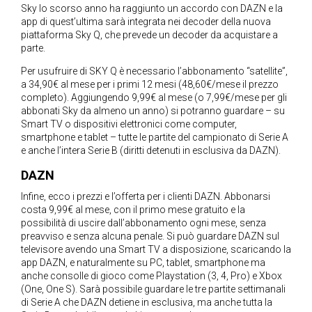
Sky lo scorso anno ha raggiunto un accordo con DAZN e la
app di quest’ultima sarà integrata nei decoder della nuova
piattaforma Sky Q, che prevede un decoder da acquistare a
parte.
Per usufruire di SKY Q è necessario l’abbonamento “satellite”,
a 34,90€ al mese per i primi 12 mesi (48,60€/mese il prezzo
completo). Aggiungendo 9,99€ al mese (o 7,99€/mese per gli
abbonati Sky da almeno un anno) si potranno guardare – su
Smart TV o dispositivi elettronici come computer,
smartphone e tablet – tutte le partite del campionato di Serie A
e anche l’intera Serie B (diritti detenuti in esclusiva da DAZN).
DAZN
Infine, ecco i prezzi e l’offerta per i clienti DAZN. Abbonarsi
costa 9,99€ al mese, con il primo mese gratuito e la
possibilità di uscire dall’abbonamento ogni mese, senza
preavviso e senza alcuna penale. Si può guardare DAZN sul
televisore avendo una Smart TV a disposizione, scaricando la
app DAZN, e naturalmente su PC, tablet, smartphone ma
anche consolle di gioco come Playstation (3, 4, Pro) e Xbox
(One, One S). Sarà possibile guardare le tre partite settimanali
di Serie A che DAZN detiene in esclusiva, ma anche tutta la