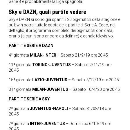
Serie B e probabilmente la Liga spagnola.
Sky e DAZN, quali partite vedere
Sky e DAZN si sono già spartiti i 20 big-match della stagione e
su bwin potrai tutte le
quote delle partite di Serie A
. Ecco, nel
dettaglio, il programma completo dei big-match con data,
orario (alcuni sono ancora da definire) e canale televisivo.
PARTITE SERIE A DAZN
4° giornata
MILAN-INTER
– Sabato 21/9/19 ore 20.45
11ª giornata
TORINO-JUVENTUS
– Sabato 2/11/19 ore
20.45
15ª giornata
LAZIO-JUVENTUS
– Sabato 7/12/19 ore 20.45
31ª giornata
MILAN-JUVENTUS
– Sabato 10/4/20 ore 20.45
PARTITE SERIE A SKY
2ª giornata
JUVENTUS-NAPOLI
– Sabato 31/08/18 ore
20.45
7ª giornata
INTER-JUVENTUS
– Domenica 6/10/19 ore
20.45