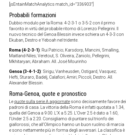
[jsEntainMatchAnalytics match_id=”336903″]
Probabili formazioni
Dubbio modulo per la Roma: 4-2-3-1 o 3-5-2 con il primo
favorito in virtù del probabile ritorno di Lorenzo Pellegrini. Il
nuovo tecnico del Genoa Blessin invece schiera un 4-3-3 con
Ekuban, Destro e Yeboah nel tridente.
Roma (4-2-3-1)
: Rui Patricio; Karsdorp, Mancini, Smalling,
Maitland-Niles; Veretout, S. Oliveira; Zaniolo, Pellegrini,
Mkhitaryan; Abraham. All. José Mourinho
Genoa (3-4-1-2)
: Sirigu; Vanheusden, Ostigard, Vasquez;
Hefti, Sturaro, Badelj, Calafiori; Amiri; Piccoli, Destro. All.
Alexander Blessin.
Roma-Genoa, quote e pronostico
Le
quote sulla serie A aggiornate
sono decisamente favore dei
padroni di casa. La vittoria della Roma è infatti quotata a 1.34,
quella del Genoa a 9.00. L’X a 5.25. L’Over 2.5 è dato a 1.60,
l’Under 2.5 a 2.20. Consigliamo di puntare sul trionfo dei
giallorossi, che all’Olimpico hanno un buon ruolino di marcia
e sono nettamente più in forma degli avversari. La classifica è