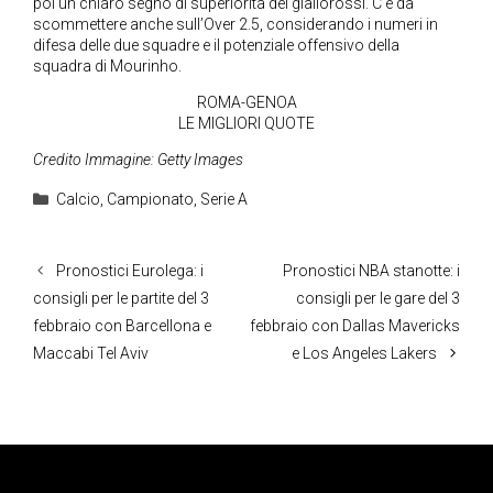
poi un chiaro segno di superiorità dei giallorossi. C’è da
scommettere anche sull’Over 2.5, considerando i numeri in
difesa delle due squadre e il potenziale offensivo della
squadra di Mourinho.
ROMA-GENOA
LE MIGLIORI QUOTE
Credito Immagine: Getty Images
Categorie
Calcio
,
Campionato
,
Serie A
Pronostici Eurolega: i
Pronostici NBA stanotte: i
consigli per le partite del 3
consigli per le gare del 3
febbraio con Barcellona e
febbraio con Dallas Mavericks
Maccabi Tel Aviv
e Los Angeles Lakers