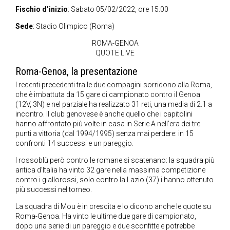
Fischio d’inizio
: Sabato 05/02/2022, ore 15.00
Sede
: Stadio Olimpico (Roma)
ROMA-GENOA
QUOTE LIVE
Roma-Genoa, la presentazione
I recenti precedenti tra le due compagini sorridono alla Roma,
che è imbattuta da 15 gare di campionato contro il Genoa
(12V, 3N) e nel parziale ha realizzato 31 reti, una media di 2.1 a
incontro. Il club genovese è anche quello che i capitolini
hanno affrontato più volte in casa in Serie A nell’era dei tre
punti a vittoria (dal 1994/1995) senza mai perdere: in 15
confronti 14 successi e un pareggio.
I rossoblù però contro le romane si scatenano: la squadra più
antica d’Italia ha vinto 32 gare nella massima competizione
contro i giallorossi, solo contro la Lazio (37) i hanno ottenuto
più successi nel torneo.
La squadra di Mou è in crescita e lo dicono anche le quote su
Roma-Genoa. Ha vinto le ultime due gare di campionato,
dopo una serie di un pareggio e due sconfitte e potrebbe