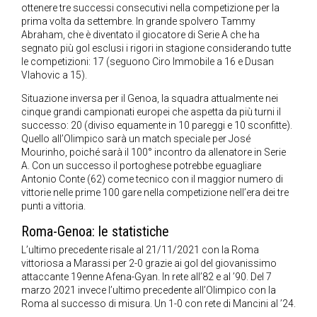
ottenere tre successi consecutivi nella competizione per la
prima volta da settembre. In grande spolvero Tammy
Abraham, che è diventato il giocatore di Serie A che ha
segnato più gol esclusi i rigori in stagione considerando tutte
le competizioni: 17 (seguono Ciro Immobile a 16 e Dusan
Vlahovic a 15).
Situazione inversa per il Genoa, la squadra attualmente nei
cinque grandi campionati europei che aspetta da più turni il
successo: 20 (diviso equamente in 10 pareggi e 10 sconfitte).
Quello all’Olimpico sarà un match speciale per José
Mourinho, poiché sarà il 100° incontro da allenatore in Serie
A. Con un successo il portoghese potrebbe eguagliare
Antonio Conte (62) come tecnico con il maggior numero di
vittorie nelle prime 100 gare nella competizione nell’era dei tre
punti a vittoria.
Roma-Genoa: le statistiche
L’ultimo precedente risale al 21/11/2021 con la Roma
vittoriosa a Marassi per 2-0 grazie ai gol del giovanissimo
attaccante 19enne Afena-Gyan. In rete all’82 e al ’90. Del 7
marzo 2021 invece l’ultimo precedente all’Olimpico con la
Roma al successo di misura. Un 1-0 con rete di Mancini al ’24.