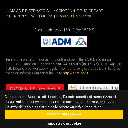
IL GIOCO È RISERVATO AI MAGGIORENNI E PUÒ CREARE
DIPENDENZA PATOLOGICA. |
Probabilità di vincita
Concessione N. 16013 (ex 15026)
bwin
è una piattaforma di gaming online di bwin Italia S.R.L e opera sul
territorio italiano con la
concessione GAD 16013 (ex 15026)
. ADM - Agenzia
delle Dogane e dei Monopoli - regola il comparto del gioco pubblico in Italia: per
maggiori informazioni consulta il sito
http://adm.gov.it
Cliccando su “Accetta tutti i cookie”, l'utente accetta di memorizzare i
cookie sul dispositivo per migliorare la navigazione del sito, analizzare
l'utilizzo del sito e assistere nelle nostre attività di marketing.
Accetta tutti i cookie
bonus fino a 3.010€
scarica l'app
Impostazioni cookie