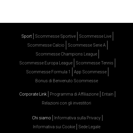
Sport
Scommesse Sportive
Scommesse Live
Scommesse Calcio
Scommesse Serie A
Scommesse Champions League
Scommesse Europa League
Scommesse Tennis
Scommesse Formula 1
App Scommesse
Bonus di Benvenuto Scommesse
Corporate Link
Programma di Affiliazione
Entain
Relazioni con gli investitori
Chi siamo
Informativa sulla Privacy
Informativa sui Cookie
Sede Legale