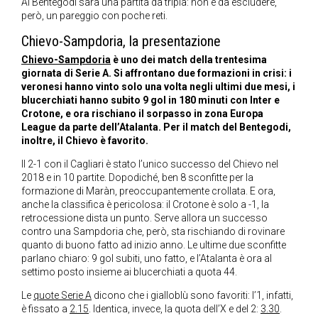
Al Bentegodi sarà una partita da tripla: non è da escludere,
però, un pareggio con poche reti.
Chievo-Sampdoria, la presentazione
Chievo-Sampdoria
è uno dei match della trentesima
giornata di Serie A. Si affrontano due formazioni in crisi: i
veronesi hanno vinto solo una volta negli ultimi due mesi, i
blucerchiati hanno subito 9 gol in 180 minuti con Inter e
Crotone, e ora rischiano il sorpasso in zona Europa
League da parte dell’Atalanta. Per il match del Bentegodi,
inoltre, il Chievo è favorito.
Il 2-1 con il Cagliari è stato l’unico successo del Chievo nel
2018 e in 10 partite. Dopodiché, ben 8 sconfitte per la
formazione di Maràn, preoccupantemente crollata. E ora,
anche la classifica è pericolosa: il Crotone è solo a -1, la
retrocessione dista un punto. Serve allora un successo
contro una Sampdoria che, però, sta rischiando di rovinare
quanto di buono fatto ad inizio anno. Le ultime due sconfitte
parlano chiaro: 9 gol subiti, uno fatto, e l’Atalanta è ora al
settimo posto insieme ai blucerchiati a quota 44.
Le
quote Serie A
dicono che i gialloblù sono favoriti: l’1, infatti,
è fissato a
2.15
. Identica, invece, la quota dell’X e del 2:
3.30
.