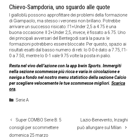
Chievo-Sampdoria, uno sguardo alle quote
I gialloblù possono approfittare dei problemi della formazione
di Giampaolo, ma stesso i veronesi non brillano. Potrebbe
arrivare un successo risicato: l’1+Under 2,5 a 4.75 è una
buona occasione. Il 2+Under 2,5, invece, è fissato a 6.75. Uno
dei principali avversari del Bentegodi sarà la paura: le
formazioni potrebbero essere bloccate. Per questo, spazio ai
risultati esatti dal basso numero di reti: lo 0-0 è dato a 7.75, l’1-
0 a 7.50, mentre lo 0-1 vale 9.75 volte la posta in palio.
Resta nel vivo dell’azione con la app bwin Sports. Immergiti
nella sezione scommesse più ricca e varia in circolazione e
naviga a fondo nel nostro menu statistico della sezione Calcio
per scegliere velocemente le tue scommesse migliori.
Scarica
ora
.
Categorie
Serie A
Super COMBO Serie B: 5
Lazio-Benevento, Inzaghi
consigli per scommettere
può allungare sul Milan
domenica 25 marzo