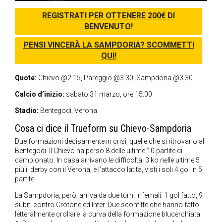
REGISTRATI PER OTTENERE 200€ DI
BENVENUTO!
PENSI VINCERÀ LA SAMPDORIA? SCOMMETTI
QUI!
Quote:
Chievo @2.15
,
Pareggio @3.30
,
Sampdoria @3.30
Calcio d’inizio:
sabato 31 marzo, ore 15:00
Stadio:
Bentegodi, Verona
Cosa ci dice il Trueform su Chievo-Sampdoria
Due formazioni decisamente in crisi, quelle che si ritrovano al
Bentegodi. Il Chievo ha perso 8 delle ultime 10 partite di
campionato. In casa arrivano le difficoltà: 3 ko nelle ultime 5
più il derby con il Verona, e l’attacco latita, visti i soli 4 gol in 5
partite.
La Sampdoria, però, arriva da due turni infernali: 1 gol fatto, 9
subiti contro Crotone ed Inter. Due sconfitte che hanno fatto
letteralmente crollare la curva della formazione blucerchiata.