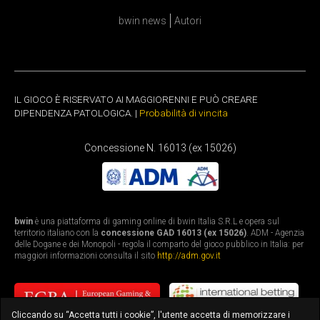
bwin news
Autori
IL GIOCO È RISERVATO AI MAGGIORENNI E PUÒ CREARE
DIPENDENZA PATOLOGICA. |
Probabilità di vincita
Concessione N. 16013 (ex 15026)
bwin
è una piattaforma di gaming online di bwin Italia S.R.L e opera sul
territorio italiano con la
concessione GAD 16013 (ex 15026)
. ADM - Agenzia
delle Dogane e dei Monopoli - regola il comparto del gioco pubblico in Italia: per
maggiori informazioni consulta il sito
http://adm.gov.it
Cliccando su “Accetta tutti i cookie”, l'utente accetta di memorizzare i