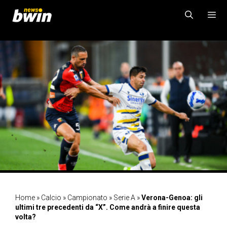
Vai
al
contenuto
MENU
Home
»
Calcio
»
Campionato
»
Serie A
»
Verona-Genoa: gli
ultimi tre precedenti da “X”. Come andrà a finire questa
volta?