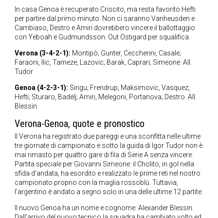
In casa Genoa è recuperato Criscito, ma resta favorito Hefti
per partire dal primo minuto. Non ci saranno Vanheusden e
Cambiaso, Destro e Amiri dovrebbero vincere il ballottaggio
con Yeboah e Gudmundsson. Out Ostigard per squalifica.
Verona (3-4-2-1):
Montipò; Gunter, Ceccherini, Casale;
Faraoni, Ilic, Tameze, Lazovic; Barak, Caprari; Simeone. All.
Tudor
Genoa (4-2-3-1):
Sirigu; Frendrup, Maksimovic, Vasquez,
Hefti; Sturaro, Badelj; Amiri, Melegoni, Portanova; Destro. All.
Blessin
Verona-Genoa, quote e pronostico
Il Verona ha registrato due pareggi e una sconfitta nelle ultime
tre giornate di campionato e sotto la guida di Igor Tudor non è
mai rimasto per quattro gare di fila di Serie A senza vincere.
Partita speciale per Giovanni Simeone: il Cholito, in gol nella
sfida d’andata, ha esordito e realizzato le prime reti nel nostro
campionato proprio con la maglia rossoblù. Tuttavia,
l’argentino è andato a segno solo in una delle ultime 12 partite.
Il nuovo Genoa ha un nome e cognome: Alexander Blessin.
Dall’arrivo del nuovo tecnico la squadra ha cambiato volto ed