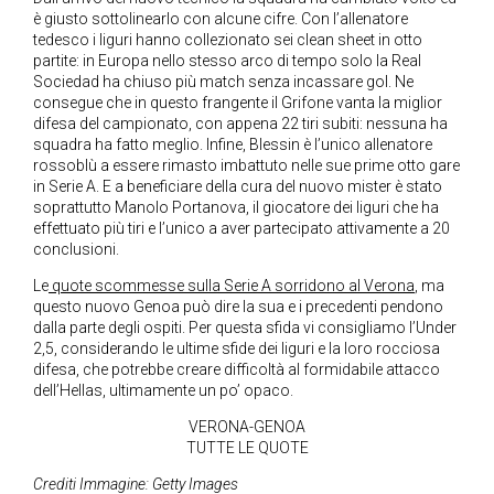
è giusto sottolinearlo con alcune cifre. Con l’allenatore
tedesco i liguri hanno collezionato sei clean sheet in otto
partite: in Europa nello stesso arco di tempo solo la Real
Sociedad ha chiuso più match senza incassare gol. Ne
consegue che in questo frangente il Grifone vanta la miglior
difesa del campionato, con appena 22 tiri subiti: nessuna ha
squadra ha fatto meglio. Infine, Blessin è l’unico allenatore
rossoblù a essere rimasto imbattuto nelle sue prime otto gare
in Serie A. E a beneficiare della cura del nuovo mister è stato
soprattutto Manolo Portanova, il giocatore dei liguri che ha
effettuato più tiri e l’unico a aver partecipato attivamente a 20
conclusioni.
Le
quote scommesse sulla Serie A sorridono al Verona
, ma
questo nuovo Genoa può dire la sua e i precedenti pendono
dalla parte degli ospiti. Per questa sfida vi consigliamo l’Under
2,5, considerando le ultime sfide dei liguri e la loro rocciosa
difesa, che potrebbe creare difficoltà al formidabile attacco
dell’Hellas, ultimamente un po’ opaco.
VERONA-GENOA
TUTTE LE QUOTE
Crediti Immagine: Getty Images