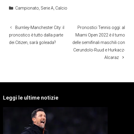
Categorie
Campionato
,
Serie A
,
Calcio
Burnley-Manchester City: il
Pronostici Tennis oggi: al
pronostico è tutto dalla parte
Miami Open 2022 è il turno
dei Citizen, sarà goleada?
delle semifinali maschili con
Cerundolo-Ruud e Hurkacz-
Alcaraz
Leggi le ultime notizie