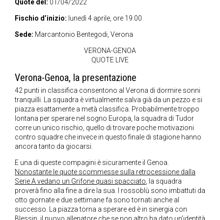
Quote del:
01/04/2022
Fischio d’inizio:
lunedì 4 aprile, ore 19.00
Sede:
Marcantonio Bentegodi, Verona
VERONA-GENOA
QUOTE LIVE
Verona-Genoa, la presentazione
42 punti in classifica consentono al Verona di dormire sonni
tranquilli. La squadra è virtualmente salva già da un pezzo e si
piazza esattamente a metà classifica. Probabilmente troppo
lontana per sperare nel sogno Europa, la squadra di Tudor
corre un unico rischio, quello di trovare poche motivazioni
contro squadre che invece in questo finale di stagione hanno
ancora tanto da giocarsi.
E una di queste compagini è sicuramente il Genoa.
Nonostante le quote scommesse sulla retrocessione dalla
Serie A vedano un Grifone quasi spacciato
, la squadra
proverà fino alla fine a dire la sua. I rossoblù sono imbattuti da
otto giornate e due settimane fa sono tornati anche al
successo. La piazza torna a sperare ed è in sinergia con
Blessin, il nuovo allenatore che se non altro ha dato un’identità