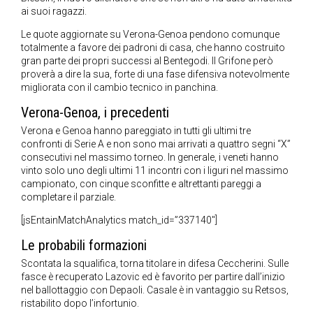
ai suoi ragazzi.
Le quote aggiornate su Verona-Genoa pendono comunque
totalmente a favore dei padroni di casa, che hanno costruito
gran parte dei propri successi al Bentegodi. Il Grifone però
proverà a dire la sua, forte di una fase difensiva notevolmente
migliorata con il cambio tecnico in panchina.
Verona-Genoa, i precedenti
Verona e Genoa hanno pareggiato in tutti gli ultimi tre
confronti di Serie A e non sono mai arrivati a quattro segni “X”
consecutivi nel massimo torneo. In generale, i veneti hanno
vinto solo uno degli ultimi 11 incontri con i liguri nel massimo
campionato, con cinque sconfitte e altrettanti pareggi a
completare il parziale.
[jsEntainMatchAnalytics match_id=”337140″]
Le probabili formazioni
Scontata la squalifica, torna titolare in difesa Ceccherini. Sulle
fasce è recuperato Lazovic ed è favorito per partire dall’inizio
nel ballottaggio con Depaoli. Casale è in vantaggio su Retsos,
ristabilito dopo l’infortunio.