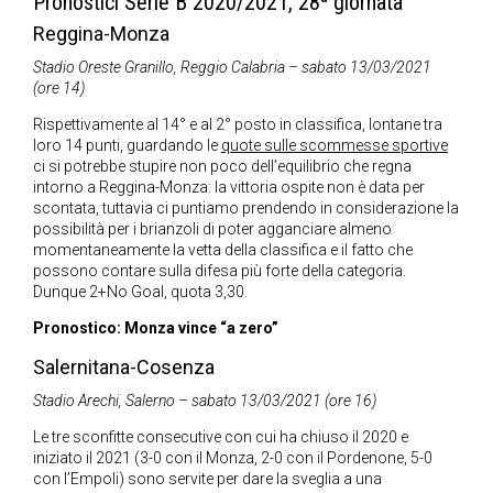
Pronostici Serie B 2020/2021, 28ª giornata
Reggina-Monza
Stadio Oreste Granillo, Reggio Calabria – sabato 13/03/2021
(ore 14)
Rispettivamente al 14° e al 2° posto in classifica, lontane tra
loro 14 punti, guardando le
quote sulle scommesse sportive
ci si potrebbe stupire non poco dell’equilibrio che regna
intorno a Reggina-Monza: la vittoria ospite non è data per
scontata, tuttavia ci puntiamo prendendo in considerazione la
possibilità per i brianzoli di poter agganciare almeno
momentaneamente la vetta della classifica e il fatto che
possono contare sulla difesa più forte della categoria.
Dunque 2+No Goal, quota 3,30.
Pronostico: Monza vince “a zero”
Salernitana-Cosenza
Stadio Arechi, Salerno – sabato 13/03/2021 (ore 16)
Le tre sconfitte consecutive con cui ha chiuso il 2020 e
iniziato il 2021 (3-0 con il Monza, 2-0 con il Pordenone, 5-0
con l’Empoli) sono servite per dare la sveglia a una