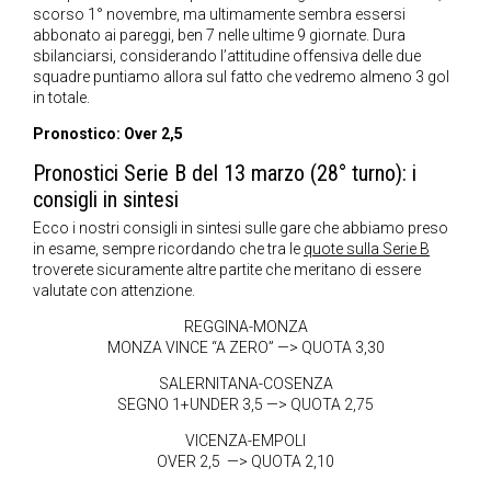
scorso 1° novembre, ma ultimamente sembra essersi
abbonato ai pareggi, ben 7 nelle ultime 9 giornate. Dura
sbilanciarsi, considerando l’attitudine offensiva delle due
squadre puntiamo allora sul fatto che vedremo almeno 3 gol
in totale.
Pronostico: Over 2,5
Pronostici Serie B del 13 marzo (28° turno): i
consigli in sintesi
Ecco i nostri consigli in sintesi sulle gare che abbiamo preso
in esame, sempre ricordando che tra le
quote sulla Serie B
troverete sicuramente altre partite che meritano di essere
valutate con attenzione.
REGGINA-MONZA
MONZA VINCE “A ZERO” —> QUOTA 3,30
SALERNITANA-COSENZA
SEGNO 1+UNDER 3,5 —> QUOTA 2,75
VICENZA-EMPOLI
OVER 2,5 —> QUOTA 2,10