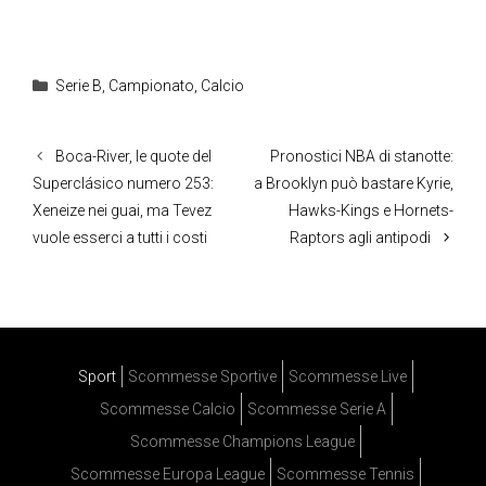
Categorie
Serie B
,
Campionato
,
Calcio
Boca-River, le quote del
Pronostici NBA di stanotte:
Superclásico numero 253:
a Brooklyn può bastare Kyrie,
Xeneize nei guai, ma Tevez
Hawks-Kings e Hornets-
vuole esserci a tutti i costi
Raptors agli antipodi
Sport
Scommesse Sportive
Scommesse Live
Scommesse Calcio
Scommesse Serie A
Scommesse Champions League
Scommesse Europa League
Scommesse Tennis