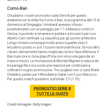
Como-Bari
Chiudiamo i nostri pronostici sulla Serie B per questo
weekend con la sfida fra Como e Bari, in programma alle 15 di
domenica al Sinigaglia. I lombardi avevano chiuso
positivamente con un pareggio per 1-1 a Marassi contro il
Genoa, riuscendo a rimanere in partita e a trovare il pari con
Alberto Cerri nel finale. La classifica per gli uomini di Moreno
Longo rimane comunque molto preoccupante visto il
terzultimo posto e i soli 13 punti racimolati finora. Se non altro
i lariani ultimamente hanno migliorato la loro fase difensiva. Il
Bari è ancora in zona playoff ma non vince una gara da un
mese e mezzo. La formazione di Michele Mignani è reduce da
tre pareggi fila e ora vuole una reazione per continuare a
coltivare il sogno promozione. Tra i pugliesi non ci sarà Walid
Cheddira, partito per il Mondiale in Qatar con il suo Marocco.
Per questo match puntiamo sull’Under 2.5 (1.70).
PRONOSTICI SERIE B
TUTTE LE QUOTE
Crediti immagine: Getty Images