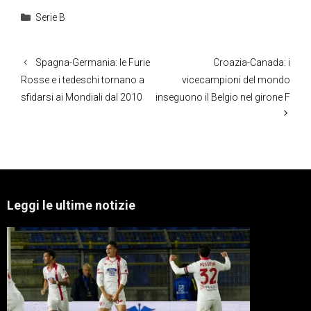
Categorie
Serie B
Spagna-Germania: le Furie
Croazia-Canada: i
Rosse e i tedeschi tornano a
vicecampioni del mondo
sfidarsi ai Mondiali dal 2010
inseguono il Belgio nel girone F
Leggi le ultime notizie