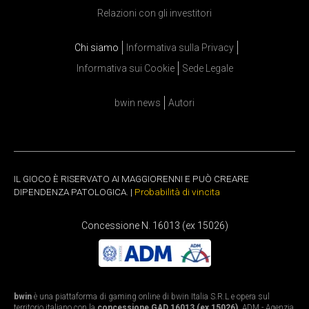
Relazioni con gli investitori
Chi siamo
Informativa sulla Privacy
Informativa sui Cookie
Sede Legale
bwin news
Autori
IL GIOCO È RISERVATO AI MAGGIORENNI E PUÒ CREARE
DIPENDENZA PATOLOGICA. |
Probabilità di vincita
Concessione N. 16013 (ex 15026)
bwin
è una piattaforma di gaming online di bwin Italia S.R.L e opera sul
territorio italiano con la
concessione GAD 16013 (ex 15026)
. ADM - Agenzia