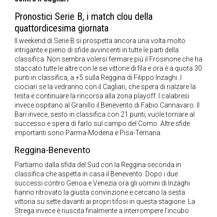
Pronostici Serie B, i match clou della
quattordicesima giornata
Il weekend di Serie B si prospetta ancora una volta molto
intrigante e pieno di sfide avvincenti in tutte le parti della
classifica. Non sembra volersi fermare più il Frosinone che ha
staccato tutte le altre con le sei vittorie di fila e ora è a quota 30
punti in classifica, a +5 sulla Reggina di Filippo Inzaghi. I
ciociari se la vedranno con il Cagliari, che spera di rialzare la
testa e continuare la rincorsa alla zona playoff. I calabresi
invece ospitano al Granillo il Benevento di Fabio Cannavaro. Il
Bari invece, sesto in classifica con 21 punti, vuole tornare al
successo e spera di farlo sul campo del Como. Altre sfide
importanti sono Parma-Modena e Pisa-Ternana.
Reggina-Benevento
Partiamo dalla sfida del Sud con la Reggina seconda in
classifica che aspetta in casa il Benevento. Dopo i due
successi contro Genoa e Venezia ora gli uomini di Inzaghi
hanno ritrovato la giusta convinzione e cercano la sesta
vittoria su sette davanti ai propri tifosi in questa stagione. La
Strega invece è riuscita finalmente a interrompere l’incubo