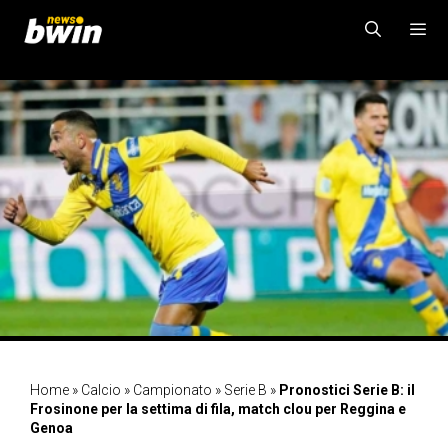
Vai
al
contenuto
MENU
Home
»
Calcio
»
Campionato
»
Serie B
»
Pronostici Serie B: il
Frosinone per la settima di fila, match clou per Reggina e
Genoa