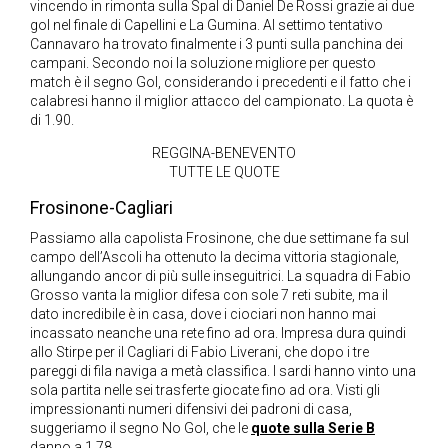
vincendo in rimonta sulla Spal di Daniel De Rossi grazie ai due
gol nel finale di Capellini e La Gumina. Al settimo tentativo
Cannavaro ha trovato finalmente i 3 punti sulla panchina dei
campani. Secondo noi la soluzione migliore per questo
match è il segno Gol, considerando i precedenti e il fatto che i
calabresi hanno il miglior attacco del campionato. La quota è
di 1.90.
REGGINA-BENEVENTO
TUTTE LE QUOTE
Frosinone-Cagliari
Passiamo alla capolista Frosinone, che due settimane fa sul
campo dell’Ascoli ha ottenuto la decima vittoria stagionale,
allungando ancor di più sulle inseguitrici. La squadra di Fabio
Grosso vanta la miglior difesa con sole 7 reti subite, ma il
dato incredibile è in casa, dove i ciociari non hanno mai
incassato neanche una rete fino ad ora. Impresa dura quindi
allo Stirpe per il Cagliari di Fabio Liverani, che dopo i tre
pareggi di fila naviga a metà classifica. I sardi hanno vinto una
sola partita nelle sei trasferte giocate fino ad ora. Visti gli
impressionanti numeri difensivi dei padroni di casa,
suggeriamo il segno No Gol, che le
quote sulla Serie B
danno a 1.78.