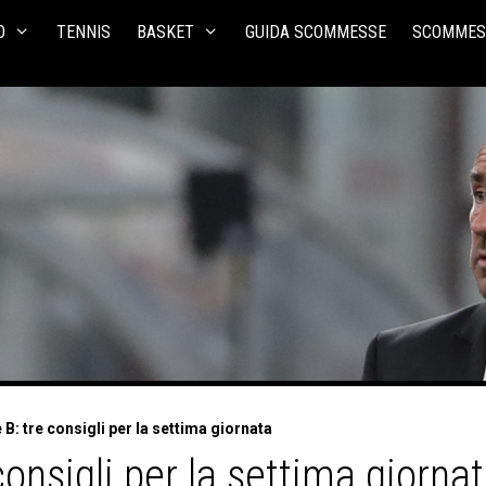
O
TENNIS
BASKET
GUIDA SCOMMESSE
SCOMMES
 B: tre consigli per la settima giornata
consigli per la settima giorna