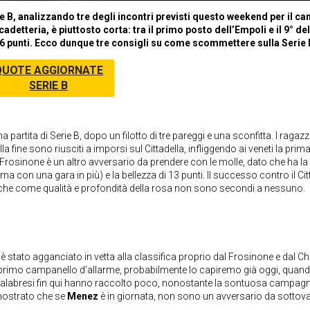
ie B, analizzando tre degli incontri previsti questo weekend per il c
etteria, è piuttosto corta: tra il primo posto dell’Empoli e il 9° del
 6 punti. Ecco dunque tre consigli su come scommettere sulla Serie 
QUOTE AGGIORNATE
SERIE B
partita di Serie B, dopo un filotto di tre pareggi e una sconfitta. I ragazzi
 fine sono riusciti a imporsi sul Cittadella, infliggendo ai veneti la prim
l Frosinone è un altro avversario da prendere con le molle, dato che ha la
a con una gara in più) e la bellezza di 13 punti. Il successo contro il Cit
, che come qualità e profondità della rosa non sono secondi a nessuno.
è stato agganciato in vetta alla classifica proprio dal Frosinone e dal Ch
n primo campanello d’allarme, probabilmente lo capiremo già oggi, quand
 i calabresi fin qui hanno raccolto poco, nonostante la sontuosa campag
imostrato che se
Menez
è in giornata, non sono un avversario da sottova