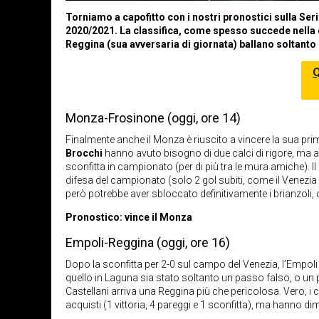
Torniamo a capofitto con i nostri pronostici sulla Ser
2020/2021. La classifica, come spesso succede nella cad
Reggina (sua avversaria di giornata) ballano soltanto
Monza-Frosinone (oggi, ore 14)
Finalmente anche il Monza è riuscito a vincere la sua prima 
Brocchi
hanno avuto bisogno di due calci di rigore, ma alla
sconfitta in campionato (per di più tra le mura amiche). I
difesa del campionato (solo 2 gol subiti, come il Venezia m
però potrebbe aver sbloccato definitivamente i brianzoli
Pronostico: vince il Monza
Empoli-Reggina (oggi, ore 16)
Dopo la sconfitta per 2-0 sul campo del Venezia, l’Empoli 
quello in Laguna sia stato soltanto un passo falso, o u
Castellani arriva una Reggina più che pericolosa. Vero,
acquisti (1 vittoria, 4 pareggi e 1 sconfitta), ma hanno d