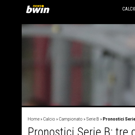
Vai
al
CALCI
contenuto
Home
»
Calcio
»
Campionato
»
Serie B
»
Pronostici Serie
Pronostici Serie B: tre 