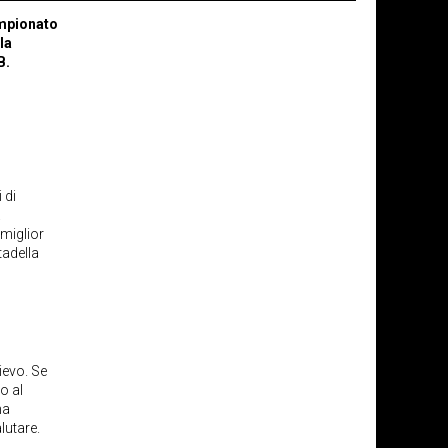
ampionato
la
B.
 di
a
 miglior
tadella
ievo. Se
o al
na
lutare.