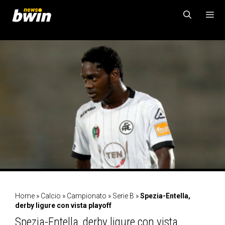
Vai
al
contenuto
MENU
Home
»
Calcio
»
Campionato
»
Serie B
»
Spezia-Entella,
derby ligure con vista playoff
Spezia-Entella, derby ligure con vista