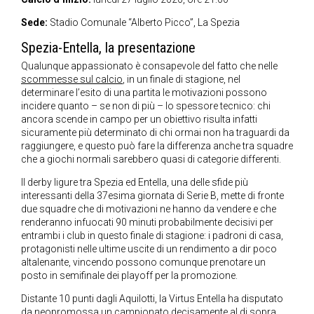
Sede:
Stadio Comunale “Alberto Picco”, La Spezia
Spezia-Entella, la presentazione
Qualunque appassionato è consapevole del fatto che nelle
scommesse sul calcio
, in un finale di stagione, nel
determinare l’esito di una partita le motivazioni possono
incidere quanto – se non di più – lo spessore tecnico: chi
ancora scende in campo per un obiettivo risulta infatti
sicuramente più determinato di chi ormai non ha traguardi da
raggiungere, e questo può fare la differenza anche tra squadre
che a giochi normali sarebbero quasi di categorie differenti.
Il derby ligure tra Spezia ed Entella, una delle sfide più
interessanti della 37esima giornata di Serie B, mette di fronte
due squadre che di motivazioni ne hanno da vendere e che
renderanno infuocati 90 minuti probabilmente decisivi per
entrambi i club in questo finale di stagione: i padroni di casa,
protagonisti nelle ultime uscite di un rendimento a dir poco
altalenante, vincendo possono comunque prenotare un
posto in semifinale dei playoff per la promozione.
Distante 10 punti dagli Aquilotti, la Virtus Entella ha disputato
da neopromossa un campionato decisamente al di sopra