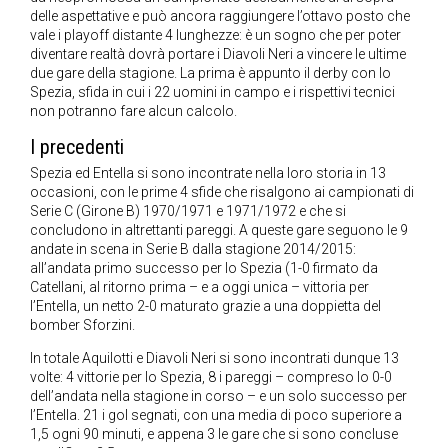
delle aspettative e può ancora raggiungere l’ottavo posto che
vale i playoff distante 4 lunghezze: è un sogno che per poter
diventare realtà dovrà portare i Diavoli Neri a vincere le ultime
due gare della stagione. La prima è appunto il derby con lo
Spezia, sfida in cui i 22 uomini in campo e i rispettivi tecnici
non potranno fare alcun calcolo.
I precedenti
Spezia ed Entella si sono incontrate nella loro storia in 13
occasioni, con le prime 4 sfide che risalgono ai campionati di
Serie C (Girone B) 1970/1971 e 1971/1972 e che si
concludono in altrettanti pareggi. A queste gare seguono le 9
andate in scena in Serie B dalla stagione 2014/2015:
all’andata primo successo per lo Spezia (1-0 firmato da
Catellani, al ritorno prima – e a oggi unica – vittoria per
l’Entella, un netto 2-0 maturato grazie a una doppietta del
bomber Sforzini.
In totale Aquilotti e Diavoli Neri si sono incontrati dunque 13
volte: 4 vittorie per lo Spezia, 8 i pareggi – compreso lo 0-0
dell’andata nella stagione in corso – e un solo successo per
l’Entella. 21 i gol segnati, con una media di poco superiore a
1,5 ogni 90 minuti, e appena 3 le gare che si sono concluse