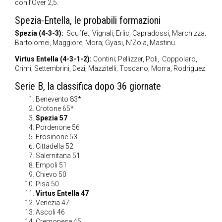
con l’Over 2,5.
Spezia-Entella, le probabili formazioni
Spezia (4-3-3):
Scuffet; Vignali, Erlic, Capradossi, Marchizza;
Bartolomei, Maggiore, Mora; Gyasi, N’Zola, Mastinu.
Virtus Entella (4-3-1-2):
Contini; Pellizzer, Poli, Coppolaro,
Crimi; Settembrini, Dezi, Mazzitelli; Toscano; Morra, Rodriguez.
Serie B, la classifica dopo 36 giornate
Benevento 83*
Crotone 65*
Spezia 57
Pordenone 56
Frosinone 53
Cittadella 52
Salernitana 51
Empoli 51
Chievo 50
Pisa 50
Virtus Entella 47
Venezia 47
Ascoli 46
Cremonese 45