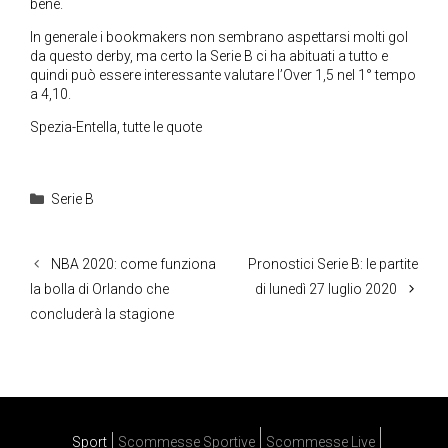
bene.
In generale i bookmakers non sembrano aspettarsi molti gol
da questo derby, ma certo la Serie B ci ha abituati a tutto e
quindi può essere interessante valutare l’Over 1,5 nel 1° tempo
a 4,10.
Spezia-Entella, tutte le quote
Categorie
Serie B
NBA 2020: come funziona
Pronostici Serie B: le partite
la bolla di Orlando che
di lunedì 27 luglio 2020
concluderà la stagione
Sport
Scommesse Sportive
Scommesse Live