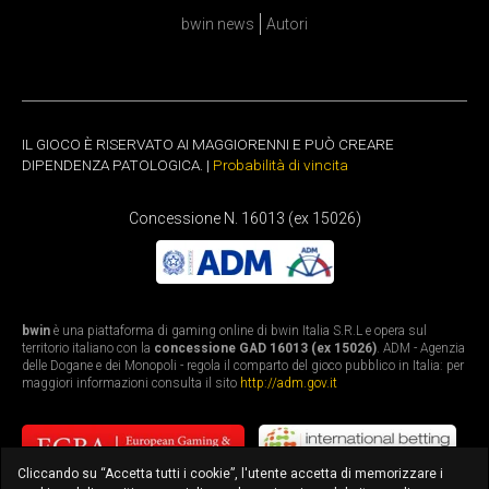
bwin news
Autori
IL GIOCO È RISERVATO AI MAGGIORENNI E PUÒ CREARE
DIPENDENZA PATOLOGICA. |
Probabilità di vincita
Concessione N. 16013 (ex 15026)
bwin
è una piattaforma di gaming online di bwin Italia S.R.L e opera sul
territorio italiano con la
concessione GAD 16013 (ex 15026)
. ADM - Agenzia
delle Dogane e dei Monopoli - regola il comparto del gioco pubblico in Italia: per
maggiori informazioni consulta il sito
http://adm.gov.it
Cliccando su “Accetta tutti i cookie”, l'utente accetta di memorizzare i