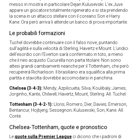
messo in mostra in particolare Dejan Kulusevski. L’ex Juve
appare un giocatore totalmente rigenerato e si sta prendendo
la scena in un attacco stellare con il coreano Son e Harry
Kane. Ora però arriva li attende un banco di prova importante.
Le probabili formazioni
Tuchel dovrebbe continuare con il falso nove, puntando
sull’agilità e sulla velocità di Sterling, Havertz e Mount. L’undici
dell’esordio con l’Everton sarà confermato in toto, a meno
che il neo acquisto Cucurella non parta titolare. Non sono
attesi grandi cambiamenti neanche per il Tottenham, che però
recupererà Richarlison. Il brasiliano era squalifica alla prima
partita e stavolta dovrebbe accomodarsi in panchina.
Chelsea (3-4-3):
Mendy; Azpilicueta, Silva, Koulibaly; James,
Jorginho, Kante, Chilwell; Havertz, Mount, Sterling. All: Tuchel.
Tottenham (3-4-2-1):
Lloris; Romero, Dier, Davies; Emerson,
Bentancur, Hojbjerg, Sessegnon; Kulusevski, Son; Kane. All:
Conte.
Chelsea-Tottenham, quote e pronostico
Le
quote sulla Premier League
ci dicono che i padroni di