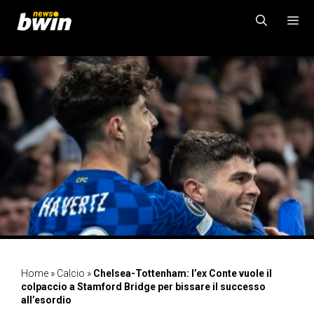
Vai
al
contenuto
MENU
Home
»
Calcio
»
Chelsea-Tottenham: l’ex Conte vuole il
colpaccio a Stamford Bridge per bissare il successo
all’esordio