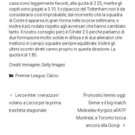
casa sono leggermente favoriti, alla quota di 2.25, mentre gli
ospiti sono pagati a 3.10. Il colpaccio del Tottenham non è da
considerarsi così improbabile, dal momento che la squadra
di Conte è apparsa in gran forma nelle scorse settimane, e
inoltre è più rodata rispetto agli avversari che hanno cambiato
tanto. Il nostro consiglio però è l’Under 2.5 perché parliamo di
due formazione molto solide in difesa e di due allenatori che
mettono in campo squadre sempre equilibrate. Inoltre gli
ultimi scontri diretti vanno proprio in questa direzione. La
quota è di 1.85.
Crediti Immagine: Getty Images
Categorie
Premier League
,
Calcio
Lecce-Inter: i nerazzurri
Pronostici tennis oggi:
volano a Lecce per la prima
Sinner e il big match
trasferta stagionale
Medvedev-Kyrgios all’ATP
Montreal, a Toronto tocca
ancora alla Giorgi