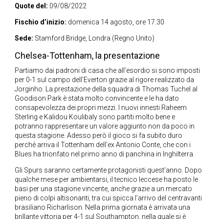
Quote del:
09/08/2022
Fischio d’inizio:
domenica 14 agosto, ore 17.30
Sede:
Stamford Bridge, Londra (Regno Unito)
Chelsea-Tottenham, la presentazione
Partiamo dai padroni di casa che all’esordio si sono imposti
per 0-1 sul campo dell’Everton grazie al rigore realizzato da
Jorginho. La prestazione della squadra di Thomas Tuchel al
Goodison Park è stata molto convincente e le ha dato
consapevolezza dei propri mezzi. I nuovi innesti Raheem
Sterling e Kalidou Koulibaly sono partiti molto bene e
potranno rappresentare un valore aggiunto non da poco in
questa stagione. Adesso però il gioco si fa subito duro
perché arriva il Tottenham dell’ex Antonio Conte, che con i
Blues ha trionfato nel primo anno di panchina in Inghilterra.
Gli Spurs saranno certamente protagonisti quest’anno. Dopo
qualche mese per ambientarsi, il tecnico leccese ha posto le
basi per una stagione vincente, anche grazie a un mercato
pieno di colpi altisonanti, tra cui spicca l’arrivo del centravanti
brasiliano Richarlison. Nella prima giornata è arrivata una
brillante vittoria per 4-1 sul Southampton, nella quale si è