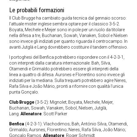
Le probabili formazioni
Il Club Brugge ha cambiato guida tecnica dal gennaio scorso:
l’attuale mister inglese sembra optare per il classico 3-5-2.
Boyata, Mechele e Meijer sono in pole per un ruolo da titolare
nella difesa a tre, Buchanan, Sowah, Vanaken, Sobol e Nielsen
sono invece gli indiziati per quanto riguarda il centrocampo. In
avanti Jutglà e Lang dovrebbero costituire il tandem offensivo.
I portoghesi del Benfica potrebbero rispondere con il 4-2-3-1,
con interpreti dalla caratura internazionale. Bah, Silva,
Otamendi e Grimaldo potrebbero essere gli interpreti della
linea a quattro di difesa. Aursnes e Florentino sono invece gli
indiziati per la mediana. Sulla trequarti potrebbero agire Neres,
Rafa Silva e João Mário, pronti a rifornire con qualità l’unica
punta Gonçalo.
Club Brugge
(3-5-2): Mignolet; Boyata, Mechele, Meijer,
Buchanan, Sowah, Vanaken, Sobol, Nielsen, Jutglà,
Lang.
Allenatore
: Scott Parker
Benfica
(4-2-3-1): Vlachodimos; Bah, António Silva, Otamendi,
Grimaldo; Aursnes, Florentino; Neres, Rafa Silva, João Mário;
Gonçalo Ramos.
Allenatore
: Roger Schmidt