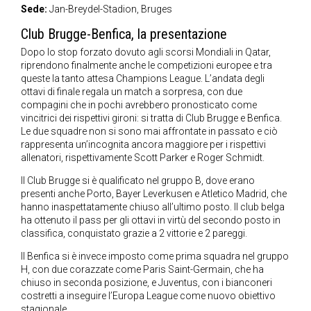
Sede:
Jan-Breydel-Stadion, Bruges
Club Brugge-Benfica, la presentazione
Dopo lo stop forzato dovuto agli scorsi Mondiali in Qatar,
riprendono finalmente anche le competizioni europee e tra
queste la tanto attesa Champions League. L’andata degli
ottavi di finale regala un match a sorpresa, con due
compagini che in pochi avrebbero pronosticato come
vincitrici dei rispettivi gironi: si tratta di Club Brugge e Benfica.
Le due squadre non si sono mai affrontate in passato e ciò
rappresenta un’incognita ancora maggiore per i rispettivi
allenatori, rispettivamente Scott Parker e Roger Schmidt.
Il Club Brugge si è qualificato nel gruppo B, dove erano
presenti anche Porto, Bayer Leverkusen e Atletico Madrid, che
hanno inaspettatamente chiuso all’ultimo posto. Il club belga
ha ottenuto il pass per gli ottavi in virtù del secondo posto in
classifica, conquistato grazie a 2 vittorie e 2 pareggi.
Il Benfica si è invece imposto come prima squadra nel gruppo
H, con due corazzate come Paris Saint-Germain, che ha
chiuso in seconda posizione, e Juventus, con i bianconeri
costretti a inseguire l’Europa League come nuovo obiettivo
stagionale.