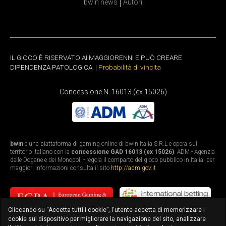
bwin news
Autori
IL GIOCO È RISERVATO AI MAGGIORENNI E PUÒ CREARE
DIPENDENZA PATOLOGICA. |
Probabilità di vincita
Concessione N. 16013 (ex 15026)
bwin
è una piattaforma di gaming online di bwin Italia S.R.L e opera sul
territorio italiano con la
concessione GAD 16013 (ex 15026)
. ADM - Agenzia
delle Dogane e dei Monopoli - regola il comparto del gioco pubblico in Italia: per
maggiori informazioni consulta il sito
http://adm.gov.it
Cliccando su “Accetta tutti i cookie”, l'utente accetta di memorizzare i
cookie sul dispositivo per migliorare la navigazione del sito, analizzare