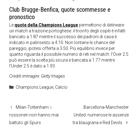
Club Brugge-Benfica, quote scommesse e
pronostico
Le
quote della Champions League
permettono di delineare
un match a trazione portoghese: il trionfo degli ospiti è infatti
bancato a 1.87 mentre il successo dei padroni di casa è
indicato in palinsesto a 4.10. Non lontane le chance del
pareggio, ipotesi offerta a 3.50. Più equilibrio invece per
quanto riguarda il possibile numero di reti nel match: l’Over 2.5
può essere la scelta più sicura e bancata a 1.77 mentre
l’Under 2.5 è dato a 1.93.
Crediti immagini: Getty Images
Categorie
Champions League
,
Calcio
Milan-Tottenham: i
Barcellona-Manchester
rossoneri non hanno mai
United: numerose le assenze
battuto gli Spurs
tra blaugrana e Red Devils