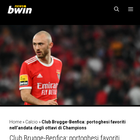
Vai
al
contenuto
MENU
Home
»
Calcio
»
Club Brugge-Benfica: portoghesi favoriti
nell’andata degli ottavi di Champions
Club Brugge-Benfica: portoghesi favoriti