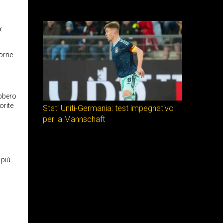
e
:
orne
ebbero
orite
Stati Uniti-Germania: test impegnativo
per la Mannschaft
 più