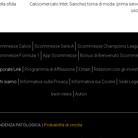
lla sfida
Calciomercato Inter, Sanchez torna di moda: prima serv
usc
mmesse Calcio
Scommesse Serie A
Scommesse Champions Leag
ommesse Formula 1
App Scommesse
Bonus di Benvenuto Scomme
porate Link
Programma di Affiliazione
Entain
Relazioni con gli invest
hi siamo
Informativa sulla Privacy
Informativa sui Cookie
Sede Lega
bwin news
Autori
ENDENZA PATOLOGICA. |
Probabilità di vincita