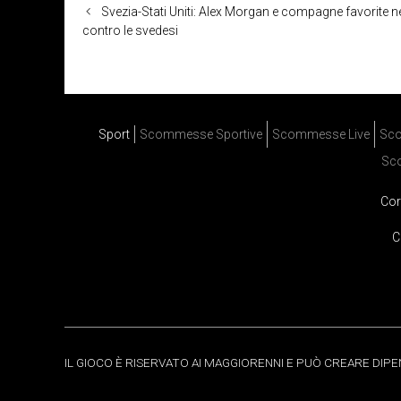
Svezia-Stati Uniti: Alex Morgan e compagne favorite ne
contro le svedesi
Sport
Scommesse Sportive
Scommesse Live
Sco
Sc
Cor
C
IL GIOCO È RISERVATO AI MAGGIORENNI E PUÒ CREARE DIP