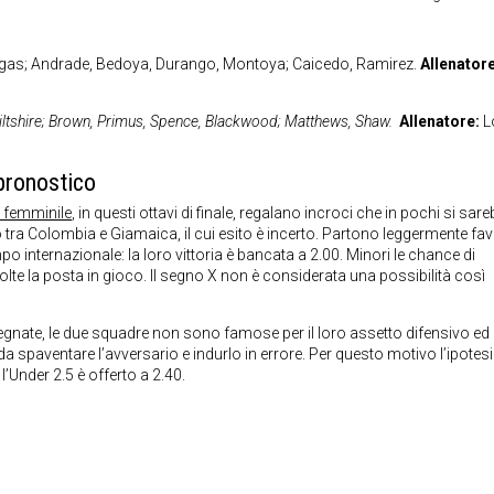
Vanegas; Andrade, Bedoya, Durango, Montoya; Caicedo, Ramirez.
Allenator
ltshire; Brown, Primus, Spence, Blackwood; Matthews, Shaw.
Allenatore:
L
pronostico
o femminile
, in questi ottavi di finale, regalano incroci che in pochi si sar
o tra Colombia e Giamaica, il cui esito è incerto. Partono leggermente fav
o internazionale: la loro vittoria è bancata a 2.00. Minori le chance di
lte la posta in gioco. Il segno X non è considerata una possibilità così
segnate, le due squadre non sono famose per il loro assetto difensivo ed
 spaventare l’avversario e indurlo in errore. Per questo motivo l’ipotesi
’Under 2.5 è offerto a 2.40.