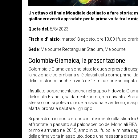
Un ottavo di finale Mondiale destinato a fare storia: 
gialloneroverdi approdate per la prima volta tra le mi
Quote del
: 5/8/2023
Fischio d’inizio
: martedì 8 agosto, ore 10.00 (fuso orario
Sede
: Melbourne Rectangular Stadium, Melbourne
Colombia-Giamaica, la presentazione
Colombia e Giamaica sono state le due sorprese di questa
la nazionale colombiana si è classificata come prima, d
definito storico anche in virtù dell’eliminazione anticipat
Risultato sorprendente anche nel gruppo F, dove la Giamaic
dietro alla Francia, saldamente prima, ma davanti a Brasil
stesso non si poteva dire della nazionale verdeoro, inaspe
Marta, pronta a salutare il gruppo.
Si parla di un incrocio storico in riferimento alla sfid
affrontate in passato sul palcoscenico dei Mondiali FIFA. 
primo è arrivato nel 2015, anno in cui fu poi eliminata dagli 
della prima volta in assoluto, dopo una rassegna disastrosa