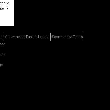
ono le
ite
ue
Scommesse Europa League
Scommesse Tennis
sse
itori
le