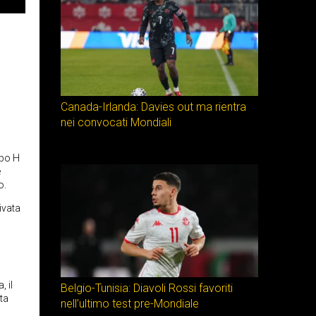
Canada-Irlanda: Davies out ma rientra
nei convocati Mondiali
ppo H
e
o.
ivata
 il
Belgio-Tunisia: Diavoli Rossi favoriti
tta
nell’ultimo test pre-Mondiale