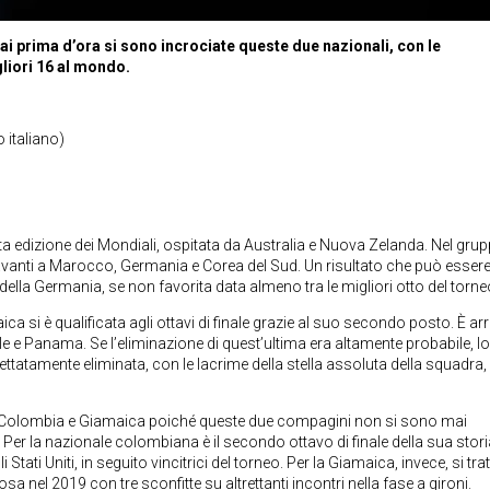
mai prima d’ora si sono incrociate queste due nazionali, con le
gliori 16 al mondo.
 italiano)
 edizione dei Mondiali, ospitata da Australia e Nuova Zelanda. Nel gru
avanti a Marocco, Germania e Corea del Sud. Un risultato che può esser
a della Germania, se non favorita data almeno tra le migliori otto del torne
a si è qualificata agli ottavi di finale grazie al suo secondo posto. È arr
e e Panama. Se l’eliminazione di quest’ultima era altamente probabile, lo
ttatamente eliminata, con le lacrime della stella assoluta della squadra,
a tra Colombia e Giamaica poiché queste due compagini non si sono mai
Per la nazionale colombiana è il secondo ottavo di finale della sua storia,
Stati Uniti, in seguito vincitrici del torneo. Per la Giamaica, invece, si tra
 nel 2019 con tre sconfitte su altrettanti incontri nella fase a gironi.