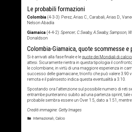
Le probabili formazioni
Colombia
(4-3-3): Perez; Arias C., Carabali, Arias D., 
Nelson Abadía
Giamaica
(4-4-2):
Spencer; C.Swaby, A.Swaby, Sampson, Wi
Donaldson
Colombia-Giamaica, quote scommesse e 
Si è arrivati alla fase finale e le
quote dei Mondiali di calci
attesi. Sicuramente rientra in questa tipologia il confront
le colombiane, in virtù di una maggiore esperienza in camp
successo delle giamaicane, trionfo che può valere 3.90 vo
remota e il palinsesto indica questa eventualità a 3.10.
Spostando ora l’attenzione sul possibile numero di reti 
entrambe punteranno subito ad una partenza sprint, tale da
probabile sembra essere un Over 1.5, dato a 1.51, mentre l
Crediti immagine: Getty Images
Categorie
Internazionali
,
Calcio