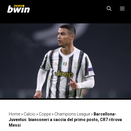
Vai
al
contenuto
MENU
Home
»
Calcio
»
Coppe
»
Champions League
»
Barcellona-
Juventus: bianconeri a caccia del primo posto, CR7 ritrova
Messi