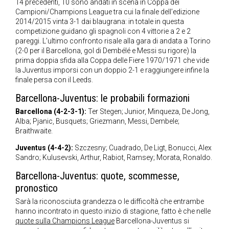
14 precedenti, 10 sono andati in scena in Coppa dei
Campioni/Champions League tra cui la finale dell’edizione
2014/2015 vinta 3-1 dai blaugrana: in totale in questa
competizione guidano gli spagnoli con 4 vittorie a 2 e 2
pareggi. L’ultimo confronto risale alla gara di andata a Torino
(2-0 per il Barcellona, gol di Dembélé e Messi su rigore) la
prima doppia sfida alla Coppa delle Fiere 1970/1971 che vide
la Juventus imporsi con un doppio 2-1 e raggiungere infine la
finale persa con il Leeds.
Barcellona-Juventus: le probabili formazioni
Barcellona (4-2-3-1):
Ter Stegen; Junior, Minqueza, De Jong,
Alba; Pjanic, Busquets; Griezmann, Messi, Dembele;
Braithwaite.
Juventus (4-4-2):
Szczesny; Cuadrado, De Ligt, Bonucci, Alex
Sandro; Kulusevski, Arthur, Rabiot, Ramsey; Morata, Ronaldo.
Barcellona-Juventus: quote, scommesse,
pronostico
Sarà la riconosciuta grandezza o le difficoltà che entrambe
hanno incontrato in questo inizio di stagione, fatto è che nelle
quote sulla Champions League
Barcellona-Juventus si