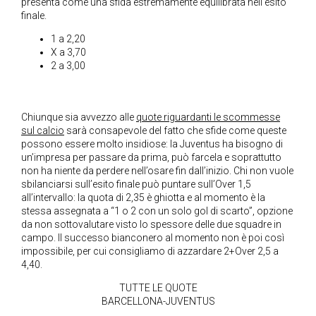
presenta come una sfida estremamente equilibrata nell’esito
finale.
1 a 2,20
X a 3,70
2 a 3,00
Chiunque sia avvezzo alle
quote riguardanti le scommesse
sul calcio
sarà consapevole del fatto che sfide come queste
possono essere molto insidiose: la Juventus ha bisogno di
un’impresa per passare da prima, può farcela e soprattutto
non ha niente da perdere nell’osare fin dall’inizio. Chi non vuole
sbilanciarsi sull’esito finale può puntare sull’Over 1,5
all’intervallo: la quota di 2,35 è ghiotta e al momento è la
stessa assegnata a “1 o 2 con un solo gol di scarto”, opzione
da non sottovalutare visto lo spessore delle due squadre in
campo. Il successo bianconero al momento non è poi così
impossibile, per cui consigliamo di azzardare 2+Over 2,5 a
4,40.
TUTTE LE QUOTE
BARCELLONA-JUVENTUS