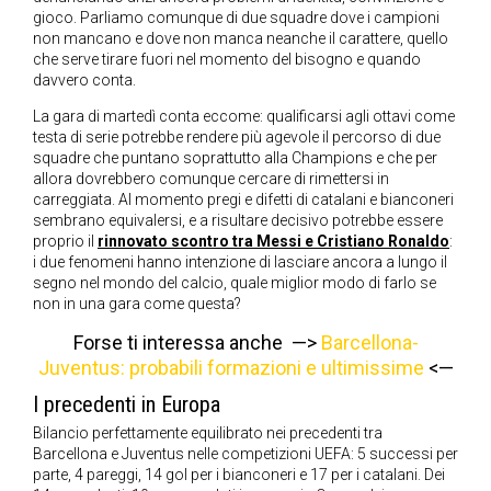
gioco. Parliamo comunque di due squadre dove i campioni
non mancano e dove non manca neanche il carattere, quello
che serve tirare fuori nel momento del bisogno e quando
davvero conta.
La gara di martedì conta eccome: qualificarsi agli ottavi come
testa di serie potrebbe rendere più agevole il percorso di due
squadre che puntano soprattutto alla Champions e che per
allora dovrebbero comunque cercare di rimettersi in
carreggiata. Al momento pregi e difetti di catalani e bianconeri
sembrano equivalersi, e a risultare decisivo potrebbe essere
proprio il
rinnovato scontro tra Messi e Cristiano Ronaldo
:
i due fenomeni hanno intenzione di lasciare ancora a lungo il
segno nel mondo del calcio, quale miglior modo di farlo se
non in una gara come questa?
Forse ti interessa anche —>
Barcellona-
Juventus: probabili formazioni e ultimissime
<—
I precedenti in Europa
Bilancio perfettamente equilibrato nei precedenti tra
Barcellona e Juventus nelle competizioni UEFA: 5 successi per
parte, 4 pareggi, 14 gol per i bianconeri e 17 per i catalani. Dei