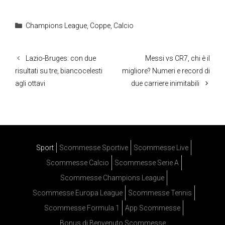
Categorie
Champions League
,
Coppe
,
Calcio
Lazio-Bruges: con due
Messi vs CR7, chi è il
risultati su tre, biancocelesti
migliore? Numeri e record di
agli ottavi
due carriere inimitabili
Sport
Scommesse Sportive
Scommesse Live
Scommesse Calcio
Scommesse Serie A
Scommesse Champions League
Scommesse Europa League
Scommesse Tennis
Scommesse Formula 1
App Scommesse
Bonus di Benvenuto Scommesse