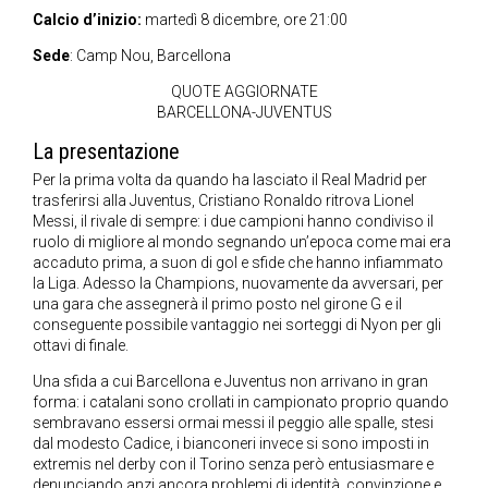
Calcio d’inizio:
martedì 8 dicembre, ore 21:00
Sede
: Camp Nou, Barcellona
QUOTE AGGIORNATE
BARCELLONA-JUVENTUS
La presentazione
Per la prima volta da quando ha lasciato il Real Madrid per
trasferirsi alla Juventus, Cristiano Ronaldo ritrova Lionel
Messi, il rivale di sempre: i due campioni hanno condiviso il
ruolo di migliore al mondo segnando un’epoca come mai era
accaduto prima, a suon di gol e sfide che hanno infiammato
la Liga. Adesso la Champions, nuovamente da avversari, per
una gara che assegnerà il primo posto nel girone G e il
conseguente possibile vantaggio nei sorteggi di Nyon per gli
ottavi di finale.
Una sfida a cui Barcellona e Juventus non arrivano in gran
forma: i catalani sono crollati in campionato proprio quando
sembravano essersi ormai messi il peggio alle spalle, stesi
dal modesto Cadice, i bianconeri invece si sono imposti in
extremis nel derby con il Torino senza però entusiasmare e
denunciando anzi ancora problemi di identità, convinzione e